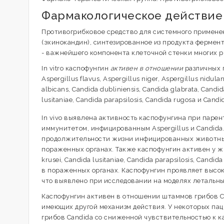
Фармакологическое действие
Противогрибковое средство для системного примене
(эхинокандин), синтезированное из продукта фермента
- важнейшего компонента клеточной стенки многих 
In vitro каспофунгин
активен в отношении
различных п
Aspergillus flavus, Aspergillus niger, Aspergillus nidul
albicans, Candida dubliniensis, Candida glabrata, Candida
lusitaniae, Candida parapsilosis, Candida rugosa и Candida
In vivo выявлена активность каспофунгина при пар
иммунитетом, инфицированным Aspergillus и Candida
продолжительности жизни инфицированных животных (
пораженных органах. Также каспофунгин активен у ж
krusei, Candida lusitaniae, Candida parapsilosis, Candi
в пораженных органах. Каспофунгин проявляет высок
что выявлено при исследовании на моделях летальных
Каспофунгин активен в отношении штаммов грибов Ca
имеющих другой механизм действия. У некоторых па
грибов Candida со сниженной чувствительностью к к