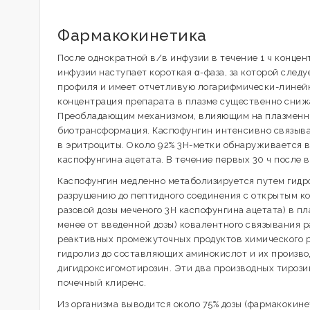
Фармакокинетика
После однократной в/в инфузии в течение 1 ч концен
инфузии наступает короткая α-фаза, за которой следуе
профиля и имеет отчетливую логарифмически-линейну
концентрация препарата в плазме существенно снижае
Преобладающим механизмом, влияющим на плазменный
биотрансформация. Каспофунгин интенсивно связыва
в эритроциты. Около 92% 3H-метки обнаруживается в 
каспофунгина ацетата. В течение первых 30 ч после
Каспофунгин медленно метаболизируется путем гидр
разрушению до пептидного соединения с открытым кол
разовой дозы меченого 3H каспофунгина ацетата) в пл
менее от введенной дозы) ковалентного связывания 
реактивных промежуточных продуктов химического 
гидролиз до составляющих аминокислот и их произво
дигидроксигомотирозин. Эти два производных тирози
почечный клиренс.
Из организма выводится около 75% дозы (фармакокин