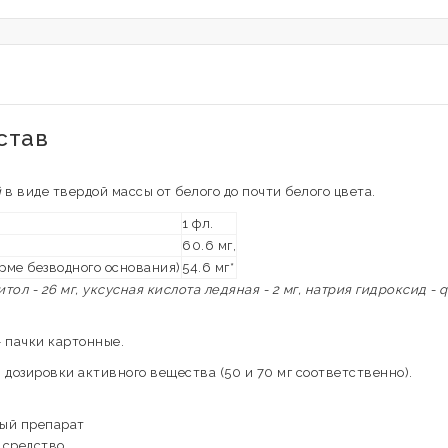
став
й
в виде твердой массы от белого до почти белого цвета.
1 фл.
60.6 мг,
ме безводного основания)
54.6 мг*
ол - 26 мг, уксусная кислота ледяная - 2 мг, натрия гидроксид - q.
- пачки картонные.
дозировки активного вещества (50 и 70 мг соответственно).
вый препарат
 средство