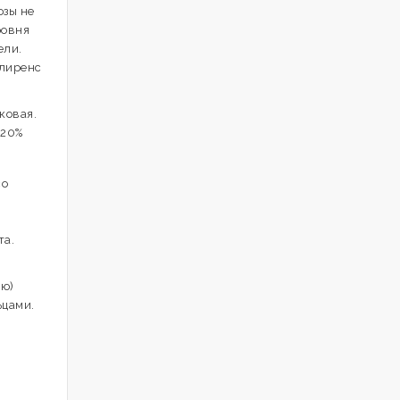
озы не
ровня
ели.
клиренс
ковая.
 20%
со
та.
ью)
ьцами.