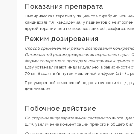
Показания препарата
Эмпирическая терапия у пациентов с фебрильной не
кандидоз (в т.ч. кандидемия) у пациентов с нейтропе
другой терапии или не переносящих ее), эзофагеальн
Режим дозирования
Способ применения и режим дозирования конкретного
Оптимальный режим дозирования определяет врач. С
формы конкретного препарата показаниям к примен
Дозу устанавливают индивидуально, в зависимости от
70 мг. Вводят в/в путем медленной инфузии (≥1 ч) 1 р
При умеренной печеночной недостаточности (от 7 до
дозирования.
Побочное действие
Со стороны пищеварительной системы:
тошнота, диар
ЩФ), увеличение концентрации прямого и общего би
Со стороны мочевыделительной системы:
повышение 