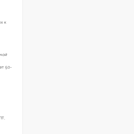
х к
нной
ет 50-
ЛТ,