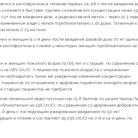
е метки и каспофунгина в течение первых 24-48 ч после введения д
а снижается быстрее, причем снижение его концентрации ниже у
сут после введения дозы, а радиоактивной метки – через 22.3 нед
измененном виде с мочой (приблизительно 1.4% дозы). Почечный 
зительно 0.15 мл/мин.
ин и женщин в 1-й день после введения разовой дозы 70 мг одина
я каспофунгина в плазме у некоторых женщин приблизительно на
н и женщин пожилого возраста (65 лет и старше), по сравнению 
 на 28% (AUC). У пациентов пожилого возраста c инвазивным
ии наблюдались такие же умеренные изменения концентрации
х пациентов по отношению к здоровым пациентам молодого возрас
и старше) пациентов не требуется.
гкой печеночной недостаточностью (5-6 баллов по шкале Чайлд-П
иблизительно на 55% (AUC), по сравнению со здоровыми добровол
 1-й день с последующим ежедневным введением по 50 мг)
ии в плазме и составляет 19-25% (AUC) на 7-й и 14-й день, по