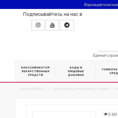
Фармацевтические
Подписывайтесь на нас в
Единый справ
КЛАССИФИКАТОР
БАДЫ И
ГОМЕОПА
ЛЕКАРСТВЕННЫХ
ПИЩЕВЫЕ
СРЕ
СРЕДСТВ
ДОБАВКИ
Super-PHARMA.ru
/
Классификатор лекарственных средств
/ К
5 150