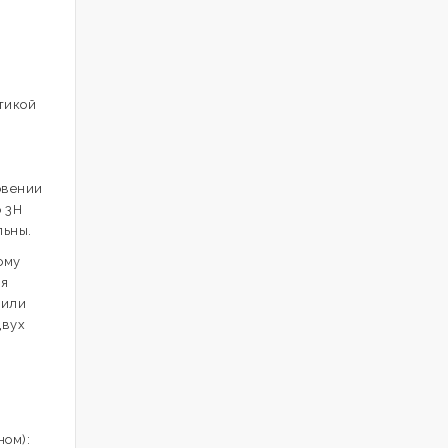
стикой
овении
о 3H
льны.
ому
ия
 или
двух
ном):