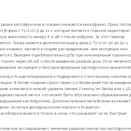
трация каспофунгина в плазме снижается многофазно. Сразу после
т β-фаза с Т1/2 от 9 до 11 ч, которая является главной характери
ю зависимость между 6 и 48 ч после инфузии. За этот период
тся. Также имеется дополнительная γ-фаза с Т1/2 от 40 до 50 ч.
 клиренс, является скорее распределение, чем экскреция или
ется с белками (приблизительно 97%) при минимальном проникн
тканях через 36-48 ч после введения разовой дозы 70 мг меченог
 введения экскреция и биотрансформация каспофунгина незначите
олиза и N-ацетилирования и подвергается спонтанному химическ
ьцом. В более поздние сроки (через 5 и более дней после введен
азме отмечается низкий уровень (менее 7 пмоль/мг белка или 1.3%
радиоактивной метки, что может быть обусловлено образованием 
разрушения каспофунгина. Дополнительный метаболизм включает
дных, включая дигидроксигомотирозин и N-ацетил-
на обнаруживаются только в моче, что указывает на их быстрый
етическое исследование с меченым радиоактивностью каспофунги