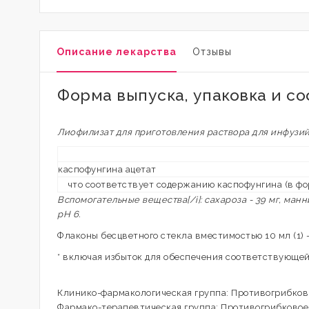
Описание лекарства
Отзывы
Форма выпуска, упаковка и со
Лиофилизат для приготовления раствора для инфузи
каспофунгина ацетат
что соответствует содержанию каспофунгина (в фор
Вспомогательные вещества[/i]: сахароза - 39 мг, маннит
pH 6.
Флаконы бесцветного стекла вместимостью 10 мл (1) 
* включая избыток для обеспечения соответствующей 
Клинико-фармакологическая группа: Противогрибко
Фармако-терапевтическая группа: Противогрибковое