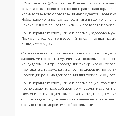
41% - с мочой и 34% - с калом. Концентрации в плазм
различаются, после этого концентрация каспофунгин
количественного определения наблюдается через 6-8 
Небольшое количество каспофунгина выделяется в не
неизмененного вещества низкий и составляет прибли
Концентрация каспофунгина в плазме у здоровых мужч
После 13 ежедневных введений по 50 мг концентраци
выше, чем у мужчин.
Содержание каспофунгина в плазме у здоровых мужчи
здоровыми молодыми мужчинами, несколько повышено
кандидозом или при проведении эмпирической терап
препарата в плазме, как и в группе здоровых пожилы
Коррекции режима дозирования для пожилых (65 лет 
Концентрация каспофунгина в плазме пациентов с ле
после введения разовой дозы 70 мг увеличивается пр
Введение этим пациентам в течение 14 дней (70 мг в
сопровождается умеренным повышением его концентрац
сравнению со здоровыми добровольцами.