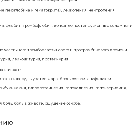
е гемоглобина и гематокрита), лейкопения, нейтропения,
я, флебит, тромбофлебит, венозные постинфузионные осложнени
е частичного тромбопластинового и протромбинового времени.
урия, лейкоцитурия, протеинурия.
потливость.
отека лица, зуд, чувство жара, бронхоспазм, анафилаксия.
льбуминемия, гипопротеинемия, гипокалиемия, гипонатриемия,
 боль, боль в животе, ощущение озноба.
ению