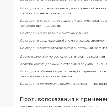
Со стороны системы кроветворения:
анемия (снижени
тромбоцитопения, эозинофилия.
Со стороны сердечно-сосудистой системы:
тахикарди
покраснение лица, отеки.
Со стороны дыхательной системы:
одышка.
Со стороны свертывающей системы крови:
увеличени
Со стороны мочевыделительной системы:
микрогемат
Дерматологические реакции:
сыпь, зуд, повышенная 
Аллергические реакции:
в отдельных случаях - сыпь, 
Со стороны обмена веществ:
гиперкальциемия, гипоа
гипомагниемия, гипокальциемия.
Со стороны организма в целом:
гипертермия, головная
Противопоказания к примен
Повышенная чувствительность к каспофунгину.