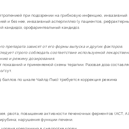
йтропенией при подозрении на грибковую инфекцию, инвазивный
нией и без нее, инвазивный аспергиллез (у пациентов, рефрактерны
ый кандидоз, орофарингеальный кандидоз.
 препарата зависят от его формы выпуска и других факторов.
ледует строго соблюдать соответствие используемой лекарстве
ению и режиму дозирования.
 показаний и применяемой схемы терапии. Разовая доза составля
аз/сут.
 9 баллов по шкале Чайлд-Пью) требуется коррекция режима
ея, рвота, повышение активности печеночных ферментов (АСТ, А
лирубина; нарушения функции печени.
уровня креатинина в сыворотке крови.