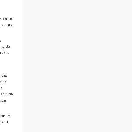
инение
глюкана
,
andida
ndida
ению
) в
da
Candida)
зов,
озину,
ности