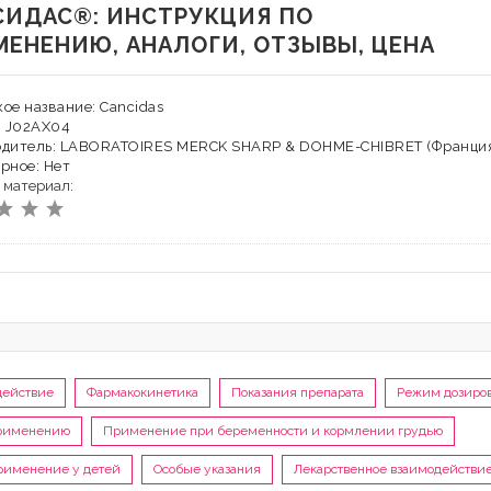
СИДАС®: ИНСТРУКЦИЯ ПО
МЕНЕНИЮ, АНАЛОГИ, ОТЗЫВЫ, ЦЕНА
ое название: Cancidas
: J02AX04
одитель: LABORATOIRES MERCK SHARP & DOHME-CHIBRET (Франци
рное: Нет
 материал:
действие
Фармакокинетика
Показания препарата
Режим дозиро
применению
Применение при беременности и кормлении грудью
рименение у детей
Особые указания
Лекарственное взаимодействи