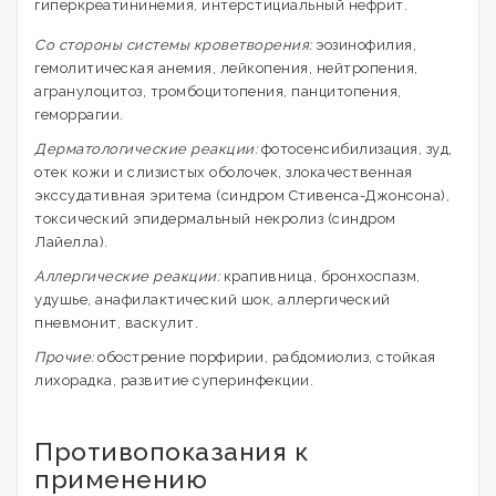
гиперкреатининемия, интерстициальный нефрит.
Со стороны системы кроветворения:
эозинофилия,
гемолитическая анемия, лейкопения, нейтропения,
агранулоцитоз, тромбоцитопения, панцитопения,
геморрагии.
Дерматологические реакции:
фотосенсибилизация, зуд,
отек кожи и слизистых оболочек, злокачественная
экссудативная эритема (синдром Стивенса-Джонсона),
токсический эпидермальный некролиз (синдром
Лайелла).
Аллергические реакции:
крапивница, бронхоспазм,
удушье, анафилактический шок, аллергический
пневмонит, васкулит.
Прочие:
обострение порфирии, рабдомиолиз, стойкая
лихорадка, развитие суперинфекции.
Противопоказания к
применению