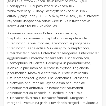
действия, фторхинолон. Действует бактерицидно.
Блокирует ДНК-гиразу (топоизомеразу II) и
топоизомеразу IV, нарушает суперспирализацию и
сшивку разрывов ДНК, ингибирует синтез ДНК, вызывает
глубокие морфологические изменения в цитоплазме,
клеточной стенке и мембранах.
Активен в отношении
Enterococcus faecalis,
Staphylococcus aureus, Staphylococcus epidermidis,
Streptococcus pneumoniae, Streptococcus pyogenes и
Streptococcus agalactiae, Viridans group streptococci,
Enterobacter cloacae, Enterobacter aerogenes, Enterobacter
agglomerans, Enterobacter sakazakii, Escherichia coli,
Haemophilus influеnzае, Haemophilus parainfluenzae,
Klebsiella pneumoniae, Klebsiella oxytoca, Legionella
pneumoniae, Moraxella catarrhalis, Proteus mirabilis,
Pseudomonas aeruginosa, Pseudomonas fluorescens,
Chlamydia pneumoniae, Mycoplasma pneumoniae,
Acinetobacter anitratus, Acinetobacter baumannii,
Acinetobacter calcoaceticus, Bordetella pertussis,
Citrobacter diversus, Citrobacter freundii, Morganella
morganii, Proteus vulgaris, Providencia rettgeri, Providcncia