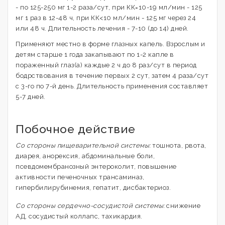
- по 125-250 мг 1-2 раза/сут, при КК=10-19 мл/мин - 125
мг 1 раз в 12-48 ч, при КК<10 мл/мин - 125 мг через 24
или 48 ч. Длительность лечения - 7-10 (до 14) дней.
Применяют местно в форме глазных капель. Взрослым и
детям старше 1 года закапывают по 1-2 капле в
пораженный глаз(а) каждые 2 ч до 8 раз/сут в период
бодрствования в течение первых 2 сут, затем 4 раза/сут
с 3-го по 7-й день. Длительность применения составляет
5-7 дней.
Побочное действие
Со стороны пищеварительной системы:
тошнота, рвота,
диарея, анорексия, абдоминальные боли,
псевдомембранозный энтероколит, повышение
активности печеночных трансаминаз,
гипербилирубинемия, гепатит, дисбактериоз.
Со стороны сердечно-сосудистой системы:
снижение
АД, сосудистый коллапс, тахикардия.