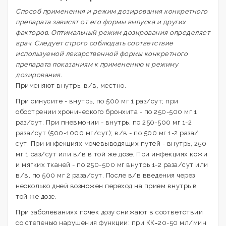
Способ применения и режим дозирования конкретного
препарата зависят от его формы выпуска и других
факторов. Оптимальный режим дозирования определяет
врач. Следует строго соблюдать соответствие
используемой лекарственной формы конкретного
препарата показаниям к применению и режиму
дозирования.
Применяют внутрь, в/в, местно.
При синусите - внутрь, по 500 мг 1 раз/сут; при
обострении хронического бронхита - по 250-500 мг 1
раз/сут. При пневмонии - внутрь, по 250-500 мг 1-2
раза/сут (500-1000 мг/сут); в/в - по 500 мг 1-2 раза/
сут. При инфекциях мочевыводящих путей - внутрь, 250
мг 1 раз/сут или в/в в той же дозе. При инфекциях кожи
и мягких тканей - по 250-500 мг внутрь 1-2 раза/сут или
в/в, по 500 мг 2 раза/сут. После в/в введения через
несколько дней возможен переход на прием внутрь в
той же дозе.
При заболеваниях почек дозу снижают в соответствии
со степенью нарушения функции: при КК=20-50 мл/мин