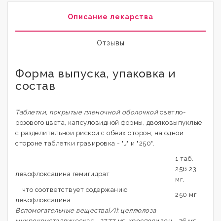
Описание лекарства
Отзывы
Форма выпуска, упаковка и
состав
Таблетки, покрытые пленочной оболочкой
светло-
розового цвета, капсуловидной формы, двояковыпуклые,
с разделительной риской с обеих сторон; на одной
стороне таблетки гравировка - "J" и "250".
1 таб.
256.23
левофлоксацина гемигидрат
мг,
что соответствует содержанию
250 мг
левофлоксацина
Вспомогательные вещества[/i]: целлюлоза
микрокристаллическая - 27.77 мг, кросповидон - 26 мг,