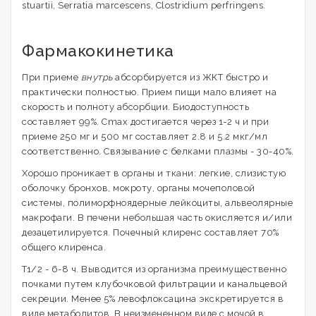
stuartii, Serratia marcescens, Clostridium perfringens.
Фармакокинетика
При приеме
внутрь
абсорбируется из ЖКТ быстро и
практически полностью. Прием пищи мало влияет на
скорость и полноту абсорбции. Биодоступность
составляет 99%. Cmax достигается через 1-2 ч и при
приеме 250 мг и 500 мг составляет 2.8 и 5.2 мкг/мл
соответственно. Связывание с белками плазмы - 30-40%.
Хорошо проникает в органы и ткани: легкие, слизистую
оболочку бронхов, мокроту, органы мочеполовой
системы, полиморфноядерные лейкоциты, альвеолярные
макрофаги. В печени небольшая часть окисляется и/или
дезацетилируется. Почечный клиренс составляет 70%
общего клиренса.
T1/2 - 6-8 ч. Выводится из организма преимущественно
почками путем клубочковой фильтрации и канальцевой
секреции. Менее 5% левофлоксацина экскретируется в
виде метаболитов. В неизмененном виде с мочой в