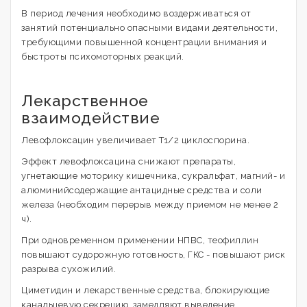
В период лечения необходимо воздерживаться от
занятий потенциально опасными видами деятельности,
требующими повышенной концентрации внимания и
быстроты психомоторных реакций.
Лекарственное
взаимодействие
Левофлоксацин увеличивает T1/2 циклоспорина.
Эффект левофлоксацина снижают препараты,
угнетающие моторику кишечника, сукральфат, магний- и
алюминийсодержащие антацидные средства и соли
железа (необходим перерыв между приемом не менее 2
ч).
При одновременном применении НПВС, теофиллин
повышают судорожную готовность, ГКС - повышают риск
разрыва сухожилий.
Циметидин и лекарственные средства, блокирующие
канальцевую секрецию, замедляют выведение