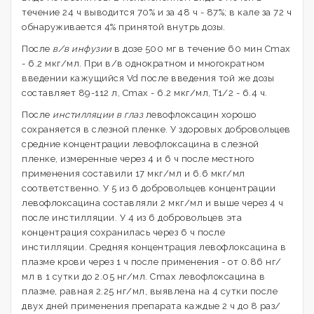
течение 24 ч выводится 70% и за 48 ч - 87%; в кале за 72 ч
обнаруживается 4% принятой внутрь дозы.
После
в/в инфузии
в дозе 500 мг в течение 60 мин Cmax
- 6.2 мкг/мл. При в/в однократном и многократном
введении кажущийся Vd после введения той же дозы
составляет 89-112 л, Cmax - 6.2 мкг/мл, T1/2 - 6.4 ч.
После
инстилляции в глаз
левофлоксацин хорошо
сохраняется в слезной пленке. У здоровых добровольцев
средние концентрации левофлоксацина в слезной
пленке, измеренные через 4 и 6 ч после местного
применения составили 17 мкг/мл и 6.6 мкг/мл
соответственно. У 5 из 6 добровольцев концентрации
левофлоксацина составляли 2 мкг/мл и выше через 4 ч
после инстилляции. У 4 из 6 добровольцев эта
концентрация сохранилась через 6 ч после
инстилляции. Средняя концентрация левофлоксацина в
плазме крови через 1 ч после применения - от 0.86 нг/
мл в 1 сутки до 2.05 нг/мл. Cmax левофлоксацина в
плазме, равная 2.25 нг/мл, выявлена на 4 сутки после
двух дней применения препарата каждые 2 ч до 8 раз/