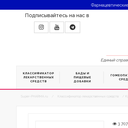
Фармацевтические
Подписывайтесь на нас в
Единый справ
КЛАССИФИКАТОР
БАДЫ И
ГОМЕОПА
ЛЕКАРСТВЕННЫХ
ПИЩЕВЫЕ
СРЕ
СРЕДСТВ
ДОБАВКИ
Super-PHARMA.ru
/
Классификатор лекарственных средств
/ К
3 707