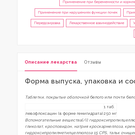
Применение при беременности и кормл
Применение при нарушениях функции почек
Прим
Передозировка
Лекарственное взаимодействие
Описание лекарства
Отзывы
Форма выпуска, упаковка и с
Таблетки, покрытые оболочкой
белого или почти бело
1 таб.
левофлоксацин (в форме гемигидрата)
250 мг
Вспомогательные вещества[/i]: гидроксипропилцеллю
гликолат, кросповидон, натрия кроскармеллоза, кре
гидроксипропилметилцеллюлоза 15 CPS, тальк очищен