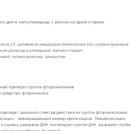
го цвета, капсуловидные, с риской на одной стороне.
лоза LF, целлюлоза микрокристаллическая 102, натрия крахмала
мния диоксид коллоидный, магния стеарат,
ный, титана диоксид, триацетин.
ьный препарат группы фторхинолонов
 средство, фторхинолон
препарат широкого спектра действия из группы фторхинолонов,
оксацин - левовращающий изомер офлоксацина. Левофлоксацин
и сшивку разрывов ДНК, ингибирует синтез ДНК, вызывает глубо
 стенке и мембранах бактерий.