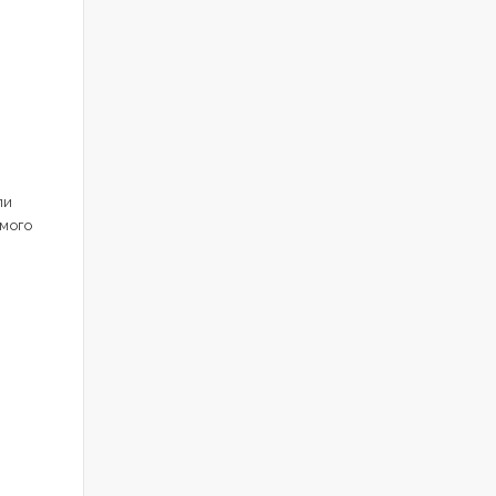
ли
мого