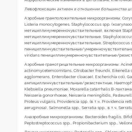
Левофлоксацин
активен в отношении большинства штам
Аэробные грамположительные микроорганизмы: Corynebac
Listeria monocytogenes, Staphylococcus spp. (коагул
метициллинумеренночувствительные), включая Staph
метициллинумеренночувствительные, Staphylococcus
метициллинумеренночувствительные, Streptococcus spp
пенициллинчувствительные/умеренночувствительные/р
viridans пенициллинумеренночувствительные/резис
Аэробные грамотрицательные микроорганизмы: Acinetobac
actinomycetemcomitans, Citrobacter freundii, Eikenella c
agglomerans, Enterobacter cloacae), Escherichia coli, G
ампициллинчувствительные/резистентные, Haemophilus pa
Klebsiella pneumoniae, Moxarella catarrhalis В-лакт
Neisseria gonorrhoeae, Neisseria meningitidis, Pasteurell
Proteus vulgaris, Providencia spp. (в т.ч. Providencia re
aeruginosa), Salmonella spp., Serratia spp., в т.ч. Serra
Анаэробные микроорганизмы: Bacteroides fragilis, Bifid
Peptostreptococcus spp., Propionibacterium spp., Veilone