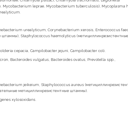
umoniae, Chlamydia psittaci, Chlamydia trachomatis, Legionella
.ч. Mycobacterium leprae, Mycobacterium tuberculosis), Mycoplasma 
realyticum.
acterium urealyticum, Corynebacterium xerosis, Enterococcus fae
е штаммы), Staphylococcus haemolyticus (метициллинрезистентны
ria cepacia, Campilobacter jejuni, Campilobacter coli.
n, Bacteroides vulgatus, Bacteroides ovatus, Prevotella spp.,
bacterium jeikeium, Staphylococcus aureus (метициллинрезисте
ицательные метициллинрезистентные штаммы).
enes xylosoxidans.