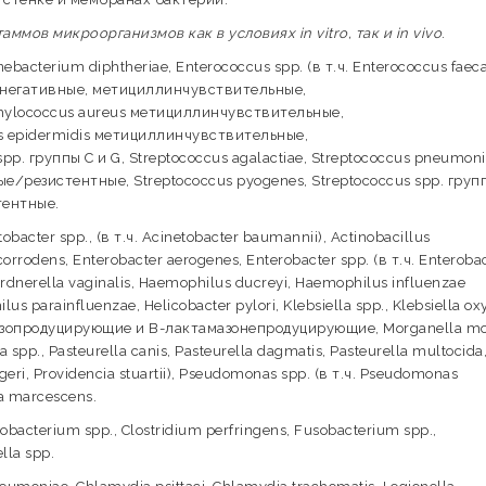
мов микроорганизмов как в условиях in vitro, так и in vivo
.
terium diphtheriae, Enterococcus spp. (в т.ч. Enterococcus faecal
азонегативные, метициллинчувствительные,
ylococcus aureus метициллинчувствительные,
 epidermidis метициллинчувствительные,
. группы С и G, Streptococcus agalactiae, Streptococcus pneumon
езистентные, Streptococcus pyogenes, Streptococcus spp. груп
тентные.
ter spp., (в т.ч. Acinetobacter baumannii), Actinobacillus
orrodens, Enterobacter aerogenes, Enterobacter spp. (в т.ч. Enteroba
ardnerella vaginalis, Haemophilus ducreyi, Haemophilus influenzae
rainfluenzae, Helicobacter pylori, Klebsiella spp., Klebsiella oxy
амазопродуцирующие и В-лактамазонепродуцирующие, Morganella mo
a spp., Pasteurella canis, Pasteurella dagmatis, Pasteurella multocida
ttgeri, Providencia stuartii), Pseudomonas spp. (в т.ч. Pseudomonas
tia marcescens.
obacterium spp., Clostridium perfringens, Fusobacterium spp.,
lla spp.