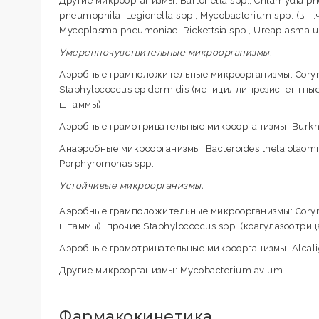
Другие микроорганизмы: Bartonella spp., Chlamydia pne
pneumophila, Legionella spp., Mycobacterium spp. (в т
Mycoplasma pneumoniae, Rickettsia spp., Ureaplasma u
Умеренночувствительные микроорганизмы.
Аэробные грамположительные микроорганизмы: Coryneb
Staphylococcus epidermidis (метициллинрезистентны
штаммы).
Аэробные грамотрицательные микроорганизмы: Burkholde
Анаэробные микроорганизмы: Bacteroides thetaiotaomicro
Porphyromonas spp.
Устойчивые микроорганизмы.
Аэробные грамположительные микроорганизмы: Coryne
штаммы), прочие Staphylococcus spp. (коагулазоотр
Аэробные грамотрицательные микроорганизмы: Alcalig
Другие микроорганизмы: Mycobacterium avium.
Фармакокинетика