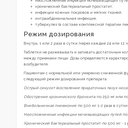
неосложненные инфекции мочевыводящих путе
хронический бактериальный простатит;
инфекции кожных покровов и мягких тканей;
интраабдоминальная инфекция;
туберкулез (в составе комплексной терапии л
Режим дозирования
Внутрь, 1 или 2 раза в сутки (через каждые 24 или 12 ч
Таблетки не разжевывать и запивать достаточным кол
между приемами пищи. Дозы определяются характеро
возбудителя.
Пациентам с нормальной или умеренно сниженной фу
следующий режим дозирования препарата:
Острый синусит (воспаление придаточных пазух носа)
Обострение хронического бронхита:
по 250 мг или по
Внебольничная пневмония:
по 500 мг 1-2 раза в сутки 
Неосложненные инфекции мочевыводящих путей:
по 
Хронический бактериальный простатит:
по 500 мг - 1 