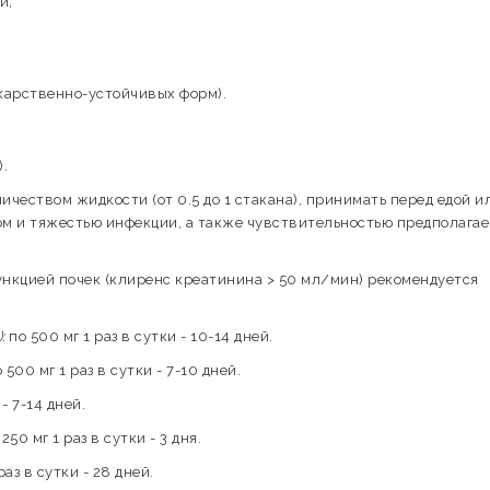
й;
екарственно-устойчивых форм).
).
ичеством жидкости (от 0.5 до 1 стакана), принимать перед едой и
м и тяжестью инфекции, а также чувствительностью предполагае
нкцией почек (клиренс креатинина > 50 мл/мин) рекомендуется
:
по 500 мг 1 раз в сутки - 10-14 дней.
 500 мг 1 раз в сутки - 7-10 дней.
- 7-14 дней.
250 мг 1 раз в сутки - 3 дня.
раз в сутки - 28 дней.