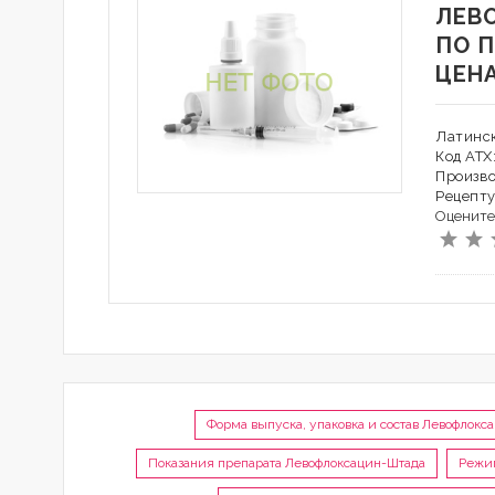
ЛЕВ
ПО 
ЦЕН
Латинс
Код АТХ
Произво
Рецепту
Оцените
Форма выпуска, упаковка и состав Левофлокс
Показания препарата Левофлоксацин-Штада
Режи