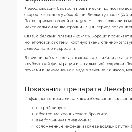
Левофлоксацин быстро и практически полностью вса
скорость и полноту абсорбции. Биодоступность 500 
После приема разовой дозы 500 мг левофлоксацина м
максимальной концентрации - 1.3 ч, период полувывед
Связь с белками плазмы - 30-40%. Хорошо проникает в
мочеполовой системы, костную ткань, спинномозгов
альвеолярные макрофаги.
В печени небольшая часть окисляется и/или дезацет
клубочковой фильтрации и канальцевой секреции. По
почками в неизмененном виде в течение 48 часов, мен
Показания препарата Левофл
Инфекционно-воспалительные заболевания, вызванн
острый синусит;
обострение хронического бронхита;
внебольничная пневмония;
осложненные инфекции мочевыводящих путей (