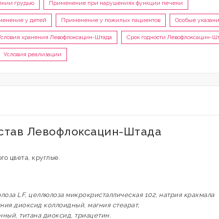
ении грудью
Применение при нарушениях функции печени
енение у детей
Применение у пожилых пациентов
Особые указан
Условия хранения Левофлоксацин-Штада
Срок годности Левофлоксацин-Ш
Условия реализации
остав Левофлоксацин-Штада
го цвета, круглые.
лоза LF, целлюлоза микрокристаллическая 102, натрия крахмала
мния диоксид коллоидный, магния стеарат,
ный, титана диоксид, триацетин.