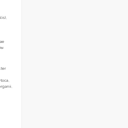
is),
iae
пы
cter
toca,
rganii,
,