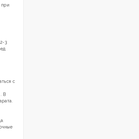
 при
2-3
ред
аться с
. В
арата.
а.
очные