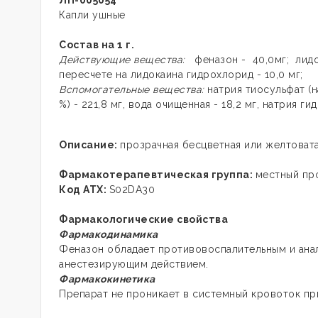
ЛП-005054
Капли ушные
Состав на 1 г.
Действующие вещества:
феназон
- 40,0мг;
лид
пересчете на лидокаина гидрохлорид - 10,0 мг;
Вспомогательные вещества:
натрия тиосульфат
(
%) - 221,8 мг, вода очищенная - 18,2 мг, натрия гид
Описание:
прозрачная бесцветная или желтовата
Фармакотерапевтическая группа:
местный пр
Код АТХ:
S02DA30
Фармакологические свойства
Фармакодинамика
Феназон обладает противовоспалительным и ана
анестезирующим действием.
Фармакокинетика
Препарат не проникает в системный кровоток п