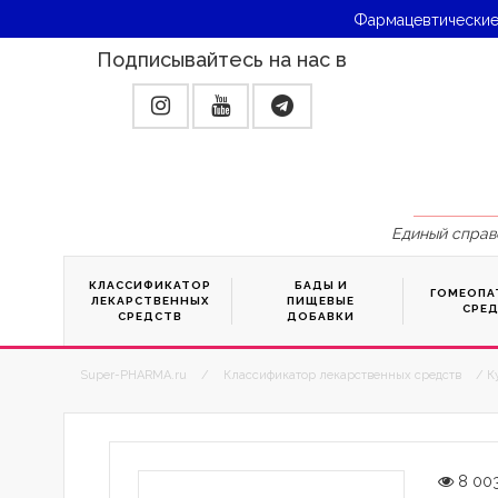
Фармацевтические
Подписывайтесь на нас в
Единый справ
КЛАССИФИКАТОР
БАДЫ И
ГОМЕОПА
ЛЕКАРСТВЕННЫХ
ПИЩЕВЫЕ
СРЕ
СРЕДСТВ
ДОБАВКИ
Super-PHARMA.ru
/
Классификатор лекарственных средств
/ К
8 00