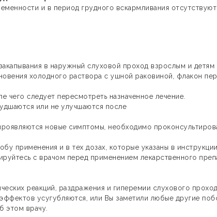
еменности и в период грудного вскармливания отсутствуют
.
закапывания в наружный слуховой проход взрослым и детям 
сновения холодного раствора с ушной раковиной, флакон пе
ле чего следует пересмотреть назначенное лечение.
худшаются или не улучшаются после
 проявляются новые симптомы, необходимо проконсультиров
бу применения и в тех дозах, которые указаны в инструкции
ируйтесь с врачом перед применением лекарственного преп
ческих реакций, раздражения и гиперемии слухового проход
 эффектов усугубляются, или Вы заметили любые другие поб
б этом врачу.