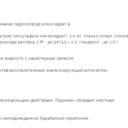
окаина гидрохлорид моногидрат в
натрия тиосульфата пентагидрат) -1,0 мг, этанол (спирт этило
роксида раствор 1 М - до pH 5,5 ± 0,2, глицерол - до 1,0 г.
я жидкость с характерным запахом.
отивовоспалительный,
анальгезирующий
антисептик.
льгезирующим действием. Лидокаин обладает местным
ри неповрежденной барабанной перепонке.