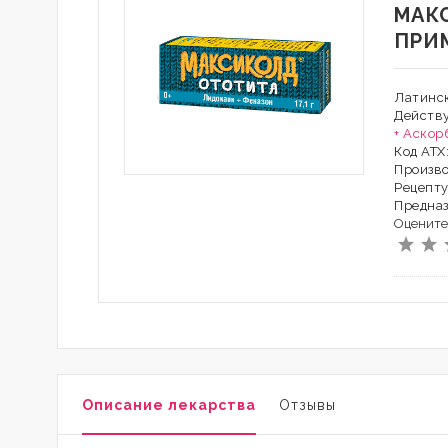
МАК
ПРИ
Латинск
Действ
+ Аскор
Код АТХ
Произво
Рецепту
Предна
Оцените
Описание лекарства
Отзывы