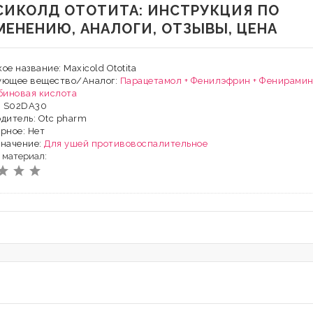
СИКОЛД ОТОТИТА: ИНСТРУКЦИЯ ПО
МЕНЕНИЮ, АНАЛОГИ, ОТЗЫВЫ, ЦЕНА
ое название: Maxicold Ototita
ующее вещество/Аналог:
Парацетамол + Фенилэфрин + Фенирами
биновая кислота
: S02DA30
дитель: Otc pharm
рное: Нет
значение:
Для ушей
противовоспалительное
 материал: