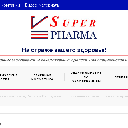
 компании
Видео-материалы
На страже вашего здоровья!
очник заболеваний и лекарственных средств. Для специалистов и
КЛАССИФИКАТОР
ТИЧЕСКИЕ
ЛЕЧЕБНАЯ
ПО
ПЕРВА
ДСТВА
КОСМЕТИКА
ЗАБОЛЕВАНИЯМ
упить Максиколд Ототита – Инструкция по применению, отзывы, показания и проти
3