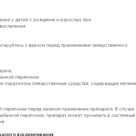
ние у детей с рождения и взрослых при:
воспаления;
ьтируйтесь с врачом перед применением лекарственного
арата;
банной перепонки;
ым пиразолона (лекарственные средства, содержащие метам
 перепонки перед началом применения препарата. В случае
абанной перепонке, препарат может проникать в системный
ий.
удного вскармливания