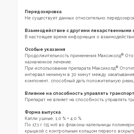
Передозировка
Не существует данных относительно передозиро
Взаимодействие с другими лекарственными 
В настоящее время информация о взаимодействи
Особые указания
®
Продолжительность применения Максиколд
Отот
назначенное лечение.
®
При использовании препарата Максиколд
Ототит
интервал минимум в 30 минут между закапывани
компонент,
способный дать
положительную реакц
Влияние на способность управлять транспо
Препарат не влияет на способность управлять т
Форма выпуска
Капли ушные, 1,0 % + 4,0 %.
По 17,1 г (15 мл) во флаконы-капельницы полиме
крышкой с контрольным кольцом первого вскрыт