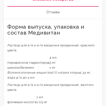
Отзывы
Форма выпуска, упаковка и
состав Медивитан
Раствор для в/в и в/м введения
прозрачный, красного
цвета.
4 мл
пиридоксина гидрохлорид
5 мг
цианокобаламин
1 мг
Вспомогательные вещества[/i]: натрия хлорид 34 мг,
вода д/и до 4 мл.
Раствор для в/в и в/м введения
прозрачный, желтого
цвета.
1 мл
фолиевая кислота
1.05 мг