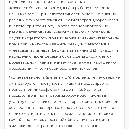
пуриновых оснований, а следовательно,
дезоксирибонуклеиновые (ДНК) и рибонуклеиновые
(РНК) кислоты. При недостаточности витамина в данной
реакции его может замещать метилтетрагидрофолиевая
кислота, при этом нарушаются фолиевопотребные
реакции метаболизма. 5-дезоксиаденозилкобаламин
служит кофактором при изомеризации L-метилмалонил-
КоА в сукцинил-КоА - важной реакции метаболизма
углеводов и липидов. Дефицит витамина В12 приводит к
нарушению пролиферации быстроделящихся клеток
кроветворной ткани и эпителия, а также к нарушению
образования миелиновой оболочки нейронов.
Фолиевая кислота (витамин В9) в организме человека не
синтезируется; поступает с пищей и продуцируется
нормальной микрофлорой кишечника. Является
предшественником тетрагидрофолиевой кислоты,
участвующей в качестве кофактора ферментных систем,
осуществляющих перенос одноуглеродных фрагментов
(в виде метила, метилена, формила или метениловых
групп) в целом ряде реакций обмена нуклеотидов и
аминокислот. Играет важную роль в регуляции