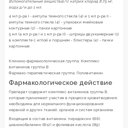
Вспомогательные вещества[/i]: натрия хлорид 8.75 мг,
вода д/и до 1 мл.
4 мл р-ра I - ампулы темного стекла (4) и 1 мл р-ра II -
ампулы темного стекла (4) - упаковки ячейковые
контурные (2) - пачки картонные.
5 мл (4 мл р-ра I и 1 мл р-ра II) - шприцы двухкамерные (1)
в комплекте с иглой и поршнем - блистеры (4) - пачки
картонные.
Клинико-фармакологическая группа: Комплекс
витаминов группы В
Фармако-терапевтическая группа: Поливитамин
Фармакологическое действие
Препарат содержит комплекс витаминов группы В,
которые принимают участие в процессе кроветворения,
необходимы для нормального функционирования
нервной и других тканей, органов и систем организма.
Входящие в состав витамины: пиридоксин (В6),
цианокобаламин (В12) и фолиевая кислота (В9)