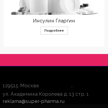
Инсулин Гларгин
Подробнее
129515
Москва
,
ул. Академика Королева д. 13 стр. 1
reklama@super-pharma.ru