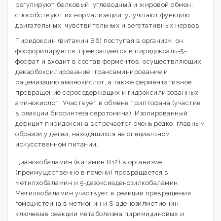
регулируют белковый, углеводный и жировой обмен,
способствуют их нормализации, улучшают функцию
двигательных, чувствительных и вегетативных нервов.
Пиридоксин (витамин В6) поступая в организм, он
фосфорилируется, превращается в пиридоксаль-5-
фосфат и входит в состав ферментов, осуществляющих
декарбоксилирование, трансаминирование и
рацемизацию аминокислот, а также ферментативное
превращение серосодержащих и гидроксилированных
аминокислот. Участвует в обмене триптофана (участие
в реакции биосинтеза серотонина). Изолированный
дефицит пиридоксина встречается очень редко, главным
образом у детей, находящихся на специальном
искусственном питании.
Цианокобаламин (витамин В12) в организме
(преимущественно в печени) превращается в
метилхобаламин и 5-дезоксиаденозилкобаламин.
Метилкобаламин участвует в реакции превращения
гомоцистеина в метионин и S-аденозилметионин -
ключевые реакции метаболизма пиримидиновых и