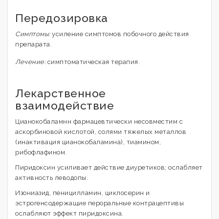
Передозировка
Симптомы:
усиление симптомов побочного действия
препарата.
Лечение:
симптоматическая терапия.
Лекарственное
взаимодействие
Цианокобаламнн фармацевтически несовместим с
аскорбиновой кислотой, солями тяжелых металлов
(инактивация цианокобаламина), тиамином,
рибофлафином.
Пиридоксин усиливает действие диуретиков; ослабляет
активность леводопы.
Изониазид, пеницилламин, циклосерин и
эстрогенсодержащие пероральные контрацептивы
ослабляют эффект пиридоксина.