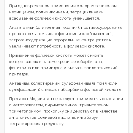
При одновременном применении с хлорамфениколом,
неомицином, полимиксинами, тетрациклинами
всасывание фолиевой кислоты уменьшается.
Анальгетики (длительная терапия), противосудорожные
препараты (в том числе фенитоин и карбамазепин),
эстрогенсодержащие пероральные контрацептивы
увеличивают потребность в фолиевой кислоте.
Применение фолиевой кислоты может снизить
концентрацию в плазме крови фенобарбитала,
фенитоина или примидона и вызвать эпилептический
припадок.
Антациды, колестирамин, сульфонамиды (в том числе
сульфасалазин) снижают абсорбцию фолиевой кислоты.
Препарат Медивитан не следует принимать в сочетании
с метотрексатом, пириметамином, триамтереном,
триметопримом, поскольку они действуют в качестве
антагонистов фолиевой кислоты, ингибируя
тетрагидрофолатредуктазу.