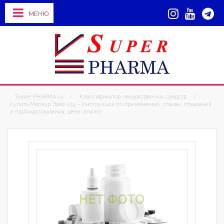
МЕНЮ
Super-PHARMA.ru
/
Классификатор лекарственных средств
/
Купить Меркур Эдас-134 – Инструкция по применению, отзывы, показания
и противопоказания, цена, аналог