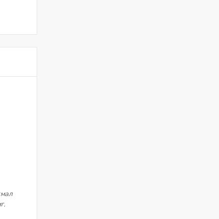
хмал
г,