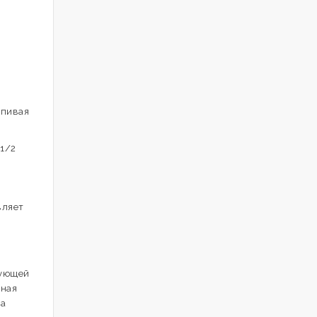
апивая
(1/2
вляет
дующей
ьная
та