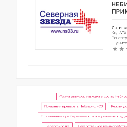
НЕБ
ПРИ
Латинск
Код АТХ
Рецепту
Оцените
Форма выпуска, упаковка и состав Небив
Показания препарата Небиволол-СЗ
Режим до
Применение при беременности и кормлении грудь
Передозировка
Лекарственное взаимодейств