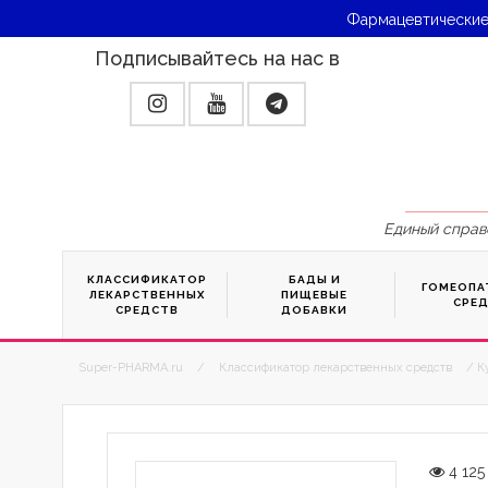
Фармацевтические
Подписывайтесь на нас в
Единый справ
КЛАССИФИКАТОР
БАДЫ И
ГОМЕОПА
ЛЕКАРСТВЕННЫХ
ПИЩЕВЫЕ
СРЕ
СРЕДСТВ
ДОБАВКИ
Super-PHARMA.ru
/
Классификатор лекарственных средств
/ К
4 125