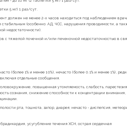
атем - до 10 мг (2 таблетки 5 мг) 1 раз/сут.
тки 5 мг) 1 раз/сут.
ент должен не менее 2-х часов находиться под наблюдением врач
я стабильным (особенно: АД, ЧСС, нарушения проводимости, а так
ой недостаточности).
в с тяжелой почечной и/или печеночной недостаточностью в свя
асто (более 1% и менее 10%), нечасто (более 0.1% и менее 1%), редк
), включая отдельные сообщения.
 головокружение, повышенная утомляемость, слабость, парестезия
ность сознания, снижение способности к концентрации внимания,
юцинации.
 полости рта, тошнота, запор, диарея; нечасто - диспепсия, метеор
 брадикардия, усугубление течения ХСН, острая сердечная