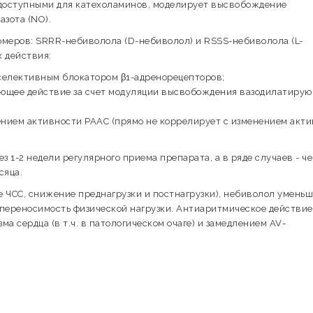
едоступными для катехоламинов, моделирует высвобождение
зота (NO).
омеров: SRRR-небиволола (D-небиволол) и RSSS-небиволола (L-
 действия:
селективным блокатором β1-адренорецепторов;
яющее действие за счет модуляции высвобождения вазодилатиру
нием активности РААС (прямо не коррелирует с изменением акт
 1-2 недели регулярного приема препарата, а в ряде случаев - че
сяца.
 ЧСС, снижение преднагрузки и постнагрузки), небиволол умень
 переносимость физической нагрузки. Антиаритмическое действие
а сердца (в т.ч. в патологическом очаге) и замедлением AV-