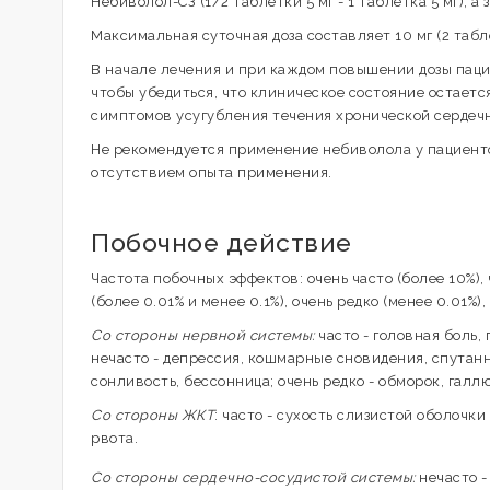
Небиволол-СЗ (1/2 таблетки 5 мг - 1 таблетка 5 мг), а з
Максимальная суточная доза составляет 10 мг (2 табле
В начале лечения и при каждом повышении дозы паци
чтобы убедиться, что клиническое состояние остаетс
симптомов усугубления течения хронической сердечн
Не рекомендуется применение небиволола у пациенто
отсутствием опыта применения.
Побочное действие
Частота побочных эффектов: очень часто (более 10%), ч
(более 0.01% и менее 0.1%), очень редко (менее 0.01%
Со стороны нервной системы:
часто - головная боль,
нечасто - депрессия, кошмарные сновидения, спутан
сонливость, бессонница; очень редко - обморок, галл
Со стороны ЖКТ
: часто - сухость слизистой оболочки
рвота.
Со стороны сердечно-сосудистой системы:
нечасто -