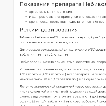
Показания препарата Небиво
артериальная гипертензия;
ИБС: профилактика приступов стенокардии на
хроническая сердечная недостаточность (в сос
Режим дозирования
Таблетки Небиволол-СЗ принимают внутрь, 1 раз/сут,
достаточным количеством жидкости.
Для
лечения артериальной гипертензии и ИБС
средня
таблетки 5 мг - 1 таблетка 5 мг).
Небиволол-СЗ можно применять в качестве монотера
У пациентов с почечной недостаточностью, а также у
1/2 таблетки (1/2 таблетки 5 мг) препарата Небивол
максимальной 10 мг (2 таблетки по 5 мг в один прием)
Лечение
хронической сердечной недостаточности
д
индивидуальной оптимальной поддерживающей дозы. 
схеме: выдерживая при этом интервалы от 1 до 2 нед
доза - 1.25 мг (1/4 таблетки 5 мг с крестообразной ри