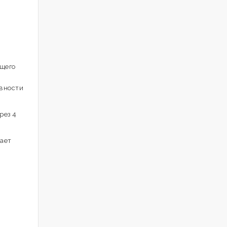
ющего
ивности
рез 4
шает