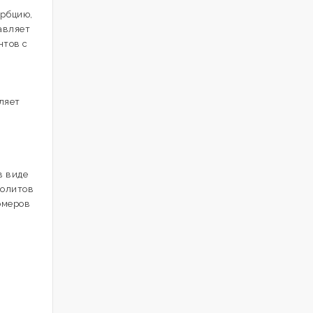
орбцию,
авляет
нтов с
ляет
в виде
болитов
иомеров