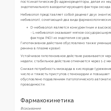
постсинаптические β1-адренорецепторы, делая их н
эндотелиального вазодилатирующего фактора оксида а
Небиволол представляет собой рацемат двух энанти
небиволол), сочетающий два вида фармакологических
D-небиволол является конкурентным и высоко
- L-небиволол оказывает мягкое сосудорасшир
фактора (NO) из эндотелия сосудов.
Гипотензивное действие обусловлено также уменьше
ренина в плазме крови).
Устойчивое гипотензивное действие развивается через
недели, стабильное действие отмечается через 1-2 ме
Снижая потребность миокарда в кислороде (урежение
число и тяжесть приступов стенокардии и повышает
обусловлено подавлением патологического автоматизм
проводимости.
Фармакокинетика
Всасывание