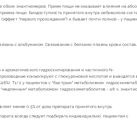
е обоих энантиомеров. Прием пищи не оказывает влияния на абс
приема пищи. Биодоступность принятого внутрь небиволола сост
 (эффект "первого прохождения") и бывает почти полной - у пацие
язаны с альбумином. Связывание с белками плазмы крови состав
 и ароматического гидроскилирования и частичного N-
производные конъюгируют с глюкуроновой кислотой и выводятся 
 (48%). T1/2 у пациентов с "быстрым" метаболизмом: гидроскимета
 с "медленным" метаболизмом: гидроскиметаболитов - 48 ч, энант
ляет менее 0.5% от дозы препарата принятого внутрь.
парата всегда следует подбирать индивидуально: пациентам с