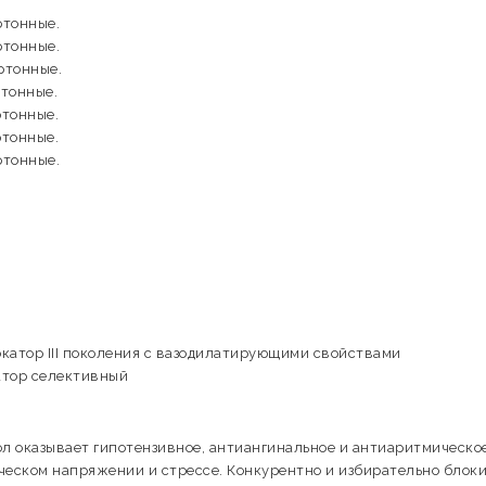
ртонные.
ртонные.
артонные.
ртонные.
ртонные.
ртонные.
ртонные.
катор III поколения с вазодилатирующими свойствами
атор селективный
л оказывает гипотензивное, антиангинальное и антиаритмическо
ческом напряжении и стрессе. Конкурентно и избирательно блок