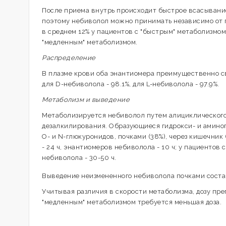
После приема внутрь происходит быстрое всасывани
поэтому небиволол можно принимать независимо от 
в среднем 12% у пациентов с "быстрым" метаболизмом
"медленным" метаболизмом.
Распределение
В плазме крови оба энантиомера преимущественно св
для D-небиволола - 98.1%, для L-небиволола - 97.9%.
Метаболизм и выведение
Метаболизируется небиволол путем алициклического
дезалкилирования. Образующиеся гидрокси- и амино
О- и N-глюкуронидов, почками (38%), через кишечник
- 24 ч, энантиомеров небиволола - 10 ч; у пациентов
небиволола - 30-50 ч.
Выведение неизмененного небиволола почками состав
Учитывая различия в скорости метаболизма, дозу пре
"медленным" метаболизмом требуется меньшая доза.