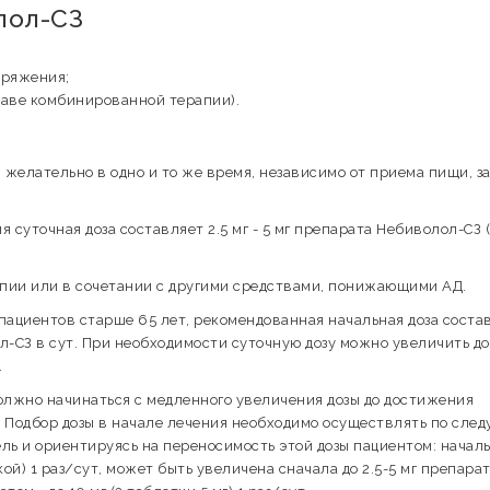
лол-СЗ
пряжения;
таве комбинированной терапии).
 желательно в одно и то же время, независимо от приема пищи, з
я суточная доза составляет 2.5 мг - 5 мг препарата Небиволол-СЗ 
пии или в сочетании с другими средствами, понижающими АД.
 пациентов старше 65 лет, рекомендованная начальная доза соста
ол-СЗ в сут. При необходимости суточную дозу можно увеличить до
.
олжно начинаться с медленного увеличения дозы до достижения
Подбор дозы в начале лечения необходимо осуществлять по сле
ель и ориентируясь на переносимость этой дозы пациентом: начал
ской) 1 раз/сут, может быть увеличена сначала до 2.5-5 мг препара