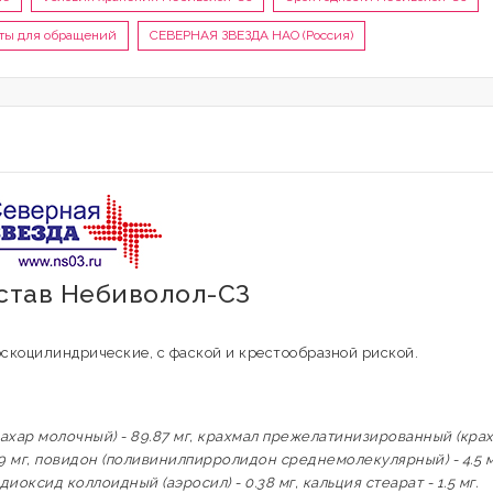
кты для обращений
СЕВЕРНАЯ ЗВЕЗДА НАО (Россия)
остав Небиволол-СЗ
оскоцилиндрические, с фаской и крестообразной риской.
сахар молочный) - 89.87 мг, крахмал прежелатинизированный (кра
- 9 мг, повидон (поливинилпирролидон среднемолекулярный) - 4.5 м
иоксид коллоидный (аэросил) - 0.38 мг, кальция стеарат - 1.5 мг.