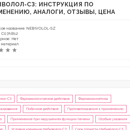
ИВОЛОЛ-СЗ: ИНСТРУКЦИЯ ПО
МЕНЕНИЮ, АНАЛОГИ, ОТЗЫВЫ, ЦЕНА
ое название: NEBIVOLOL-SZ
: C07AB12
рное: Нет
 материал:
олол-СЗ
Фармакологическое действие
Фармакокинетика
зирования
Побочное действие
Противопоказания к применению
ю
Применение при нарушениях функции печени
Особые указания
ие
Условия хранения Небиволол-СЗ
Срок годности Небиволол-СЗ