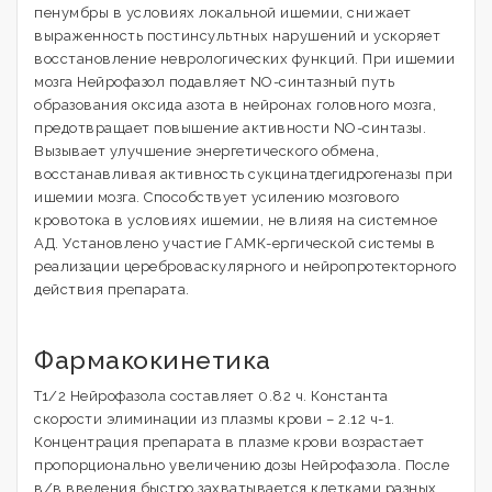
пенумбры в условиях локальной ишемии, снижает
выраженность постинсультных нарушений и ускоряет
восстановление неврологических функций. При ишемии
мозга Нейрофазол подавляет NO-синтазный путь
образования оксида азота в нейронах головного мозга,
предотвращает повышение активности NO-синтазы.
Вызывает улучшение энергетического обмена,
восстанавливая активность сукцинатдегидрогеназы при
ишемии мозга. Способствует усилению мозгового
кровотока в условиях ишемии, не влияя на системное
АД. Установлено участие ГАМК-ергической системы в
реализации цереброваскулярного и нейропротекторного
действия препарата.
Фармакокинетика
T1/2 Нейрофазола составляет 0.82 ч. Константа
скорости элиминации из плазмы крови – 2.12 ч-1.
Концентрация препарата в плазме крови возрастает
пропорционально увеличению дозы Нейрофазола. После
в/в введения быстро захватывается клетками разных