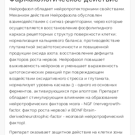
Нейрофазол обладает нейропротекторными свойствами.
Механизм действия Нейрофазола обусловлен
взаимодействием с сигма1-рецепторами, через которые
осуществляется восстановление фосфолипидного
каркаса рецепторных структур поверхности клетки;
нормализация кальциевого баланса; противодействие
глутаматной эксайтотоксичности и повышенной
продукции оксида азота; восстановление дефицита
факторов роста нервов. Нейрофазол повышает
выживаемость нейронов и уменьшает выраженность
цитотоксических реакций при повреждающем
воздействии оксидативного стресса и глутамата,
нормализует уровень касназы-3 - одного из основных
ферментов, активирующихся при апоптозе. Препарат
обладает стимулирующим влиянием на образование
нейротрофических факторов мозга - NGF (nervegrowth-
factor, фактор роста нервов) и BDNF(brain-
derivedneurotrophic-factor - мозговой нейротрофический
фактор).
Препарат оказывает защитное действие на клетки зоны