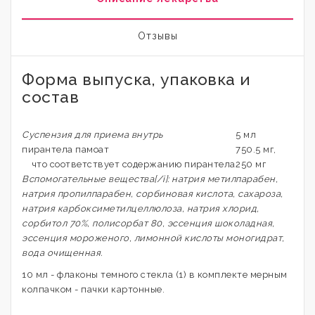
Отзывы
Форма выпуска, упаковка и
состав
Суспензия для приема внутрь
5 мл
пирантела памоат
750.5 мг,
что соответствует содержанию пирантела
250 мг
Вспомогательные вещества[/i]: натрия метилпарабен,
натрия пропилпарабен, сорбиновая кислота, сахароза,
натрия карбоксиметилцеллюлоза, натрия хлорид,
сорбитол 70%, полисорбат 80, эссенция шоколадная,
эссенция мороженого, лимонной кислоты моногидрат,
вода очищенная.
10 мл - флаконы темного стекла (1) в комплекте мерным
колпачком - пачки картонные.