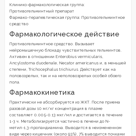
Клинико-фармакологическая группа:
Противогельминтный препарат
Фармако-терапевтическая группа: Противогельминтное
средство
Фармакологическое действие
Противогельминтное средство. Вызывает
нейромышечную блокаду чувствительных гельминтов.
Активен в отношении Enterobius vermicularis,
Ancylostoma duodenale, Necator americanus и, в меньшей
степени, Trichocephalus trichiurus. Действует как на
половозрелых, так и на неполовозрелых особей обоего
пола.
Фармакокинетика
Практически не абсорбируется из ЖКТ. После приема
разовой дозы 10 мг/кг концентрация в плазме
составляет 0.005-0.13 мкг/мл и достигается в течение
1-3 ч. Метаболизируется частично в печени до N-
метил-1,3-пропандиамина. Выводится в неизмененном
виде через кишечник (около 93%), 7% выводится почками