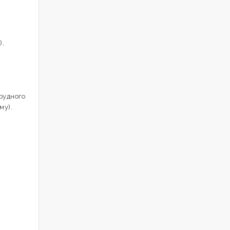
),
рудного
му).