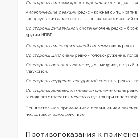
Со стороны системы кроветворения:
очень редко - т
Аллергические реакции:
редко - кожная сыпь, крапив
гиперчувствительности, в т.ч. ангионевротический 
Со стороны дыхательной системы:
очень редко - брон
другим НПВП.
Со стороны пищеварительной системы:
очень редко -
Со стороны ЦНС:
очень редко - головокружение, голо
Со стороны органов чувств:
редко - мидриаз, острый 
глаукомой.
Со стороны сердечно-сосудистой системы:
редко - 
Со стороны мочевыделительной системы:
очень редко
выходного отверстия мочевого пузыря при гипертроф
При длительном применении с превышением рекомен
нефротоксическое действие.
Противопоказания к примен