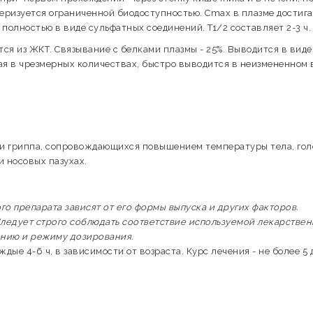
ризуется ограниченной биодоступностью. Cmax в плазме достига
 полностью в виде сульфатных соединений. T1/2 составляет 2-3 ч.
ся из ЖКТ. Связывание с белками плазмы - 25%. Выводится в виде
ая в чрезмерных количествах, быстро выводится в неизмененном 
 и гриппа, сопровождающихся повышением температуры тела, го
и носовых пазухах.
 препарата зависят от его формы выпуска и других факторов.
ледует строго соблюдать соответствие используемой лекарстве
ению и режиму дозирования.
дые 4-6 ч, в зависимости от возраста. Курс лечения - не более 5 