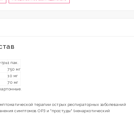
став
утрь
1 пак.
750 мг
10 мг
70 мг
 картонные.
имптоматической терапии острых респираторных заболеваний
анения симптомов ОРЗ и "простуды" (ненаркотический