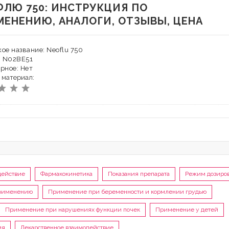
ФЛЮ 750: ИНСТРУКЦИЯ ПО
МЕНЕНИЮ, АНАЛОГИ, ОТЗЫВЫ, ЦЕНА
ое название: Neoflu 750
: N02BE51
рное: Нет
 материал:
действие
Фармакокинетика
Показания препарата
Режим дозиро
применению
Применение при беременности и кормлении грудью
Применение при нарушениях функции почек
Применение у детей
ия
Лекарственное взаимодействие