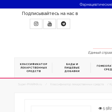
Фармацевтические
Подписывайтесь на нас в
Единый справ
КЛАССИФИКАТОР
БАДЫ И
ГОМЕОПА
ЛЕКАРСТВЕННЫХ
ПИЩЕВЫЕ
СРЕ
СРЕДСТВ
ДОБАВКИ
Super-PHARMA.ru
/
Классификатор лекарственных средств
/ К
5 582