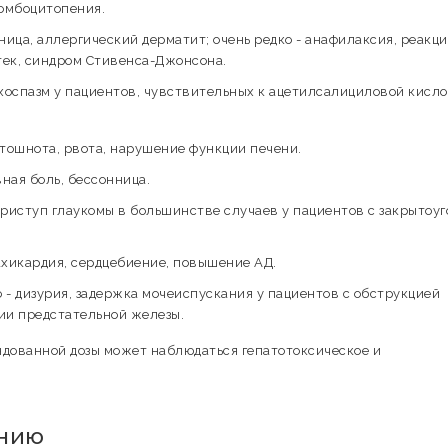
ромбоцитопения.
ница, аллергический дерматит; очень редко - анафилаксия, реакц
отек, синдром Стивенса-Джонсона.
хоспазм у пациентов, чувствительных к ацетилсалициловой кисло
 тошнота, рвота, нарушение функции печени.
вная боль, бессонница.
приступ глаукомы в большинстве случаев у пациентов с закрытоу
тахикардия, сердцебиение, повышение АД.
 - дизурия, задержка мочеиспускания у пациентов с обструкцией
ии предстательной железы.
дованной дозы может наблюдаться гепатотоксическое и
ению