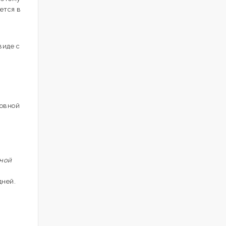
ется в
виде с
ловной
нной
дней.