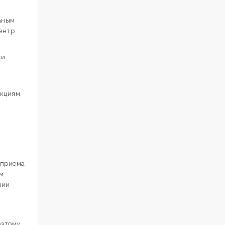
ьным
ентр
ки
кциям,
й
 приема
м
нии
оэтому