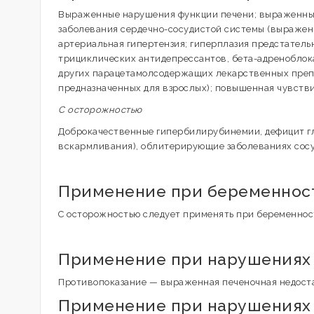
Выраженные нарушения функции печени; выраженные н
заболевания сердечно-сосудистой системы (выраженн
артериальная гипертензия; гиперплазия предстатель
трициклических антидепрессантов, бета-адреноблокат
других парацетамолсодержащих лекарственных препар
предназначенных для взрослых); повышенная чувств
C осторожностью
Доброкачественные гипербилирубинемии, дефицит глю
вскармливания), облитерирующие заболеваниях сосуд
Применение при беременност
С осторожностью следует применять при беременност
Применение при нарушениях
Противопоказание — выраженная печеночная недоста
Применение при нарушениях 