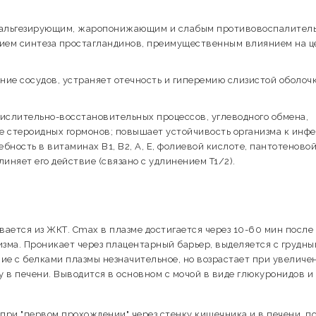
анальгезирующим, жаропонижающим и слабым противовоспалител
нием синтеза простагландинов, преимущественным влиянием на ц
ние сосудов, устраняет отечность и гиперемию слизистой оболоч
ислительно-восстановительных процессов, углеводного обмена,
зе стероидных гормонов; повышает устойчивость организма к инфе
ность в витаминах B1, B2, А, Е, фолиевой кислоте, пантотеново
иняет его действие (связано с удлинением T1/2).
ается из ЖКТ. Cmax в плазме достигается через 10-60 мин после
изма. Проникает через плацентарный барьер, выделяется с грудны
ие с белками плазмы незначительное, но возрастает при увеличе
 в печени. Выводится в основном с мочой в виде глюкуронидов и
при "первом прохождении" через стенку кишечника и в печени, п