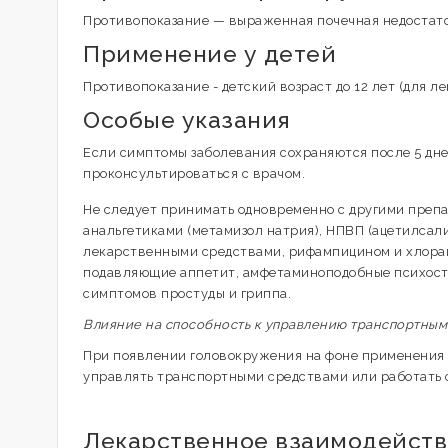
Противопоказание — выраженная почечная недостато
Применение у детей
Противопоказание - детский возраст до 12 лет (для 
Особые указания
Если симптомы заболевания сохраняются после 5 дне
проконсультироваться с врачом.
Не следует принимать одновременно с другими преп
анальгетиками (метамизол натрия), НПВП (ацетилса
лекарственными средствами, рифампицином и хлорам
подавляющие аппетит, амфетаминоподобные психости
симптомов простуды и гриппа.
Влияние на способность к управлению транспортны
При появлении головокружения на фоне применения 
управлять транспортными средствами или работать 
Лекарственное взаимодейст