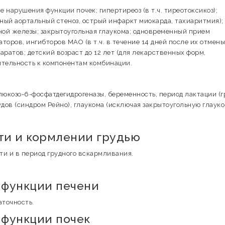
арушения функции почек; гипертиреоз (в т.ч. тиреотоксикоз);
ый аортальный стеноз, острый инфаркт миокарда, тахиаритмия);
ной железы; закрытоугольная глаукома; одновременный прием
оров, ингибторов МАО (в т.ч. в течение 14 дней после их отмены
атов; детский возраст до 12 лет (для лекарственных форм,
ительность к компонентам комбинации.
козо-6-фосфатдегидрогеназы, беременность, период лактации (г
ов (синдром Рейно), глаукома (исключая закрытоугольную глауко
и и кормлении грудью
и и в период грудного вскармливания.
 функции печени
точность.
функции почек