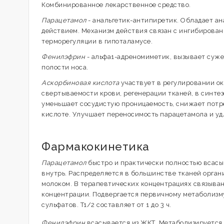
Комбинированное лекарственное средство.
Парацетамол
- анальгетик-антипиретик. Обладает 
действием. Механизм действия связан с ингибирова
терморегуляции в гипоталамусе.
Фенилэфрин
- альфа1-адреномиметик, вызывает суже
полости носа.
Аскорбиновая кислота
участвует в регулировании ок
свертываемости крови, регенерации тканей, в синте
уменьшает сосудистую проницаемость, снижает потреб
кислоте. Улучшает переносимость парацетамола и удл
Фармакокинетика
Парацетамол
быстро и практически полностью всасыв
внутрь. Распределяется в большинстве тканей орган
молоком. В терапевтических концентрациях связыван
концентрации. Подвергается первичному метаболизму
сульфатов. T1/2 составляет от 1 до 3 ч.
Фенилэфрин
всасывается из ЖКТ. Метаболизируется 