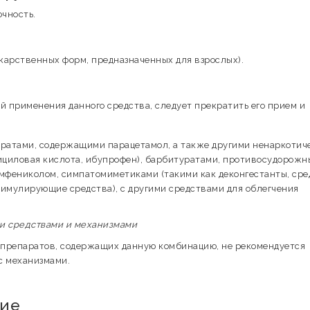
чность.
лекарственных форм, предназначенных для взрослых).
й применения данного средства, следует прекратить его прием и
аратами, содержащими парацетамол, а также другими ненаркотич
лициловая кислота, ибупрофен), барбитуратами, противосудорож
фениколом, симпатомиметиками (такими как деконгестанты, сре
мулирующие средства), с другими средствами для облегчения
ми средствами и механизмами
препаратов, содержащих данную комбинацию, не рекомендуется
с механизмами.
вие