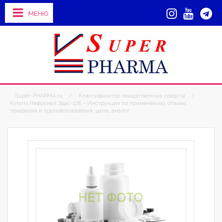
МЕНЮ
Super-PHARMA.ru
/
Классификатор лекарственных средств
/
Купить Нефронал Эдас-128 – Инструкция по применению, отзывы,
показания и противопоказания, цена, аналог