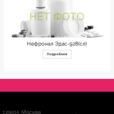
Нефронал Эдас-928(сл)
Подробнее
129515
Москва
,