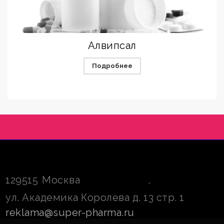
Алвипсал
Подробнее
129515
Москва
,
ул. Академика Королева д. 13 стр. 1
reklama@super-pharma.ru