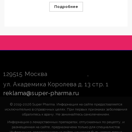
Подробнее
129515
Москва
,
ул. Академика Королева д. 13 стр. 1
reklama@super-pharma.ru
© 2019-2026 Super Pharma. Информация на сайте предоставляется
исключительно в справочных целях. При первых признаках заболевания
обратитесь к врачу. Не занимайтесь самолечением.
Информация о лекарственных препаратах, отпускаемых по рецепту, и
размещенная на сайте, предназначена только для специалистов.
Информация, содержащаяся на сайте, не может быть использована