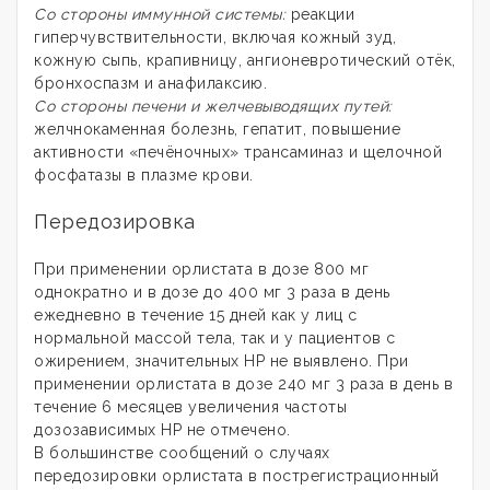
Со стороны иммунной системы:
реакции
гиперчувствительности, включая кожный зуд,
кожную сыпь, крапивницу, ангионевротический отёк,
бронхоспазм и анафилаксию.
Со стороны печени и желчевыводящих путей:
желчнокаменная болезнь, гепатит, повышение
активности «печёночных» трансаминаз и щелочной
фосфатазы в плазме крови.
Передозировка
При применении орлистата в дозе 800 мг
однократно и в дозе до 400 мг 3 раза в день
ежедневно в течение 15 дней как у лиц с
нормальной массой тела, так и у пациентов с
ожирением, значительных НР не выявлено. При
применении орлистата в дозе 240 мг 3 раза в день в
течение 6 месяцев увеличения частоты
дозозависимых НР не отмечено.
В большинстве сообщений о случаях
передозировки орлистата в пострегистрационный