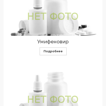
Умифеновир
Подробнее