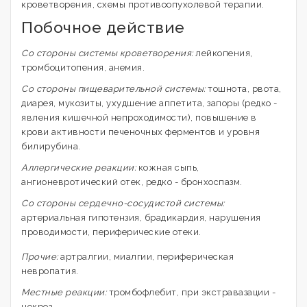
кроветворения, схемы противоопухолевой терапии.
Побочное действие
Со стороны системы кроветворения:
лейкопения,
тромбоцитопения, анемия.
Со стороны пищеварительной системы:
тошнота, рвота,
диарея, мукозиты, ухудшение аппетита, запоры (редко -
явления кишечной непроходимости), повышение в
крови активности печеночных ферментов и уровня
билирубина.
Аллергические реакции:
кожная сыпь,
ангионевротический отек, редко - бронхоспазм.
Со стороны сердечно-сосудистой системы:
артериальная гипотензия, брадикардия, нарушения
проводимости, периферические отеки.
Прочие:
артралгии, миалгии, периферическая
невропатия.
Местные реакции:
тромбофлебит, при экстравазации -
некроз.