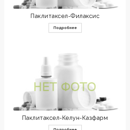
Паклитаксел-Филаксис
Подробнее
Паклитаксел-Келун-Казфарм
Подробнее