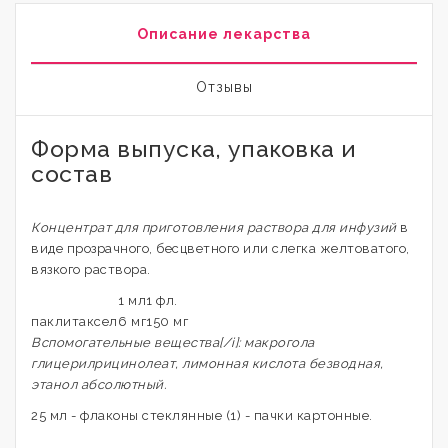
Описание лекарства
Отзывы
Форма выпуска, упаковка и
состав
Концентрат для приготовления раствора для инфузий
в
виде прозрачного, бесцветного или слегка желтоватого,
вязкого раствора.
1 мл
1 фл.
паклитаксел
6 мг
150 мг
Вспомогательные вещества[/i]: макрогола
глицерилрицинолеат, лимонная кислота безводная,
этанол абсолютный.
25 мл - флаконы стеклянные (1) - пачки картонные.