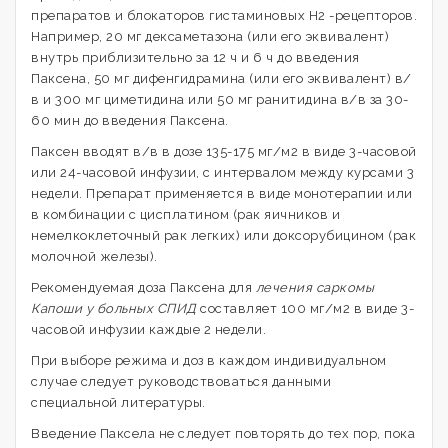
препаратов и блокаторов гистаминовых Н2 -рецепторов.
Например, 20 мг дексаметазона (или его эквивалент)
внутрь приблизительно за 12 ч и 6 ч до введения
Паксена, 50 мг дифенгидрамина (или его эквивалент) в/
в и 300 мг циметидина или 50 мг ранитидина в/в за 30-
60 мин до введения Паксена.
Паксен вводят в/в в дозе 135-175 мг/м2 в виде 3-часовой
или 24-часовой инфузии, с интервалом между курсами 3
недели. Препарат применяется в виде монотерапии или
в комбинации с цисплатином (рак яичников и
немелкоклеточный рак легких) или доксорубицином (рак
молочной железы).
Рекомендуемая доза Паксена для
лечения саркомы
Капоши у больных СПИД
составляет 100 мг/м2 в виде 3-
часовой инфузии каждые 2 недели.
При выборе режима и доз в каждом индивидуальном
случае следует руководствоваться данными
специальной литературы.
Введение Паксела не следует повторять до тех пор, пока