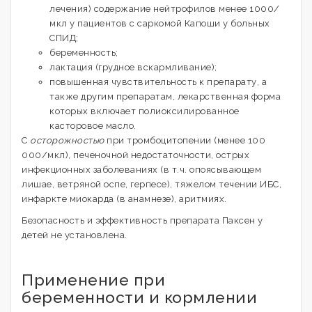
лечения) содержание нейтрофилов менее 1000/
мкл у пациентов с саркомой Капоши у больных
СПИД;
беременность;
лактация (грудное вскармливание);
повышенная чувствительность к препарату, а
также другим препаратам, лекарственная форма
которых включает полиоксилированное
касторовое масло.
С
осторожностью
при тромбоцитопении (менее 100
000/мкл), печеночной недостаточности, острых
инфекционных заболеваниях (в т.ч. опоясывающем
лишае, ветряной оспе, герпесе), тяжелом течении ИБС,
инфаркте миокарда (в анамнезе), аритмиях.
Безопасность и эффективность препарата Паксен у
детей не установлена.
Применение при
беременности и кормлении