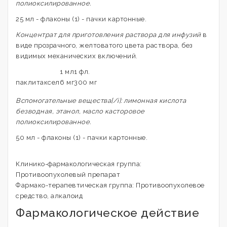
полиоксилированное.
25 мл - флаконы (1) - пачки картонные.
Концентрат для приготовления раствора для инфузий
в
виде прозрачного, желтоватого цвета раствора, без
видимых механических включений.
1 мл
1 фл.
паклитаксел
6 мг
300 мг
Вспомогательные вещества[/i]: лимонная кислота
безводная, этанол, масло касторовое
полиоксилированное.
50 мл - флаконы (1) - пачки картонные.
Клинико-фармакологическая группа:
Противоопухолевый препарат
Фармако-терапевтическая группа: Противоопухолевое
средство, алкалоид
Фармакологическое действие