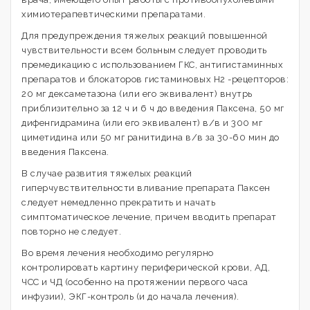
химиотерапевтическими препаратами.
Для предупреждения тяжелых реакций повышенной
чувствительности всем больным следует проводить
премедикацию с использованием ГКС, антигистаминных
препаратов и блокаторов гистаминовых Н2 -рецепторов:
20 мг дексаметазона (или его эквивалент) внутрь
приблизительно за 12 ч и 6 ч до введения Паксена, 50 мг
дифенгидрамина (или его эквивалент) в/в и 300 мг
циметидина или 50 мг ранитидина в/в за 30-60 мин до
введения Паксена.
В случае развития тяжелых реакций
гиперчувствительности вливание препарата Паксен
следует немедленно прекратить и начать
симптоматическое лечение, причем вводить препарат
повторно не следует.
Во время лечения необходимо регулярно
контролировать картину периферической крови, АД,
ЧСС и ЧД (особенно на протяжении первого часа
инфузии), ЭКГ-контроль (и до начала лечения).