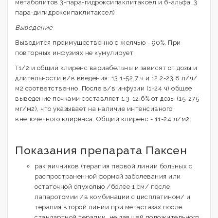
метаболитов 3-пара-гидроксипаклитаксел и 6-альфа, 3
пара-дигидроксипаклитаксел).
Выведение
Выводится преимущественно с желчью - 90%. При
повторных инфузиях не кумулирует.
T1/2 и общий клиренс вариабельны и зависят от дозы и
длительности в/в введения: 13.1-52.7 ч и 12.2-23.8 л/ч/
м2 соответственно. После в/в инфузии (1-24 ч) общее
выведение почками составляет 1.3-12.6% от дозы (15-275
мг/м2), что указывает на наличие интенсивного
внепочечного клиренса. Общий клиренс - 11-24 л/м2.
Показания препарата Паксен
рак яичников (терапия первой линии больных с
распространенной формой заболевания или
остаточной опухолью /более 1 см/ после
лапаротомии /в комбинации с цисплатином/ и
терапия второй линии при метастазах после
стандартной терапии, не давшей положительного