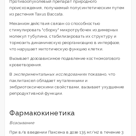
Противоопухолевый препарат природного
происхождения, получаемый полусинтетическим путем
из растения Taxus Baccata.
Механизм действия связан со способностью
стимулировать "сборку" микротрубочек из димерных
молекул тубулина, стабилизировать их структуру и
тормозить динамическую реорганизацию в интерфазе,
что нарушает митотическую функцию клетки.
Вызывает дозозависимое подавление костномозгового
кроветворения.
В
экспериментальных исследованиях
показано, что
паклитаксел обладает мутагенными и
эмбриотоксическими свойствами, вызывает ухудшение
репродуктивной функции.
Фармакокинетика
Всасывание
При в/в введении Паксена в дозе 135 мг/м2 в течение 3