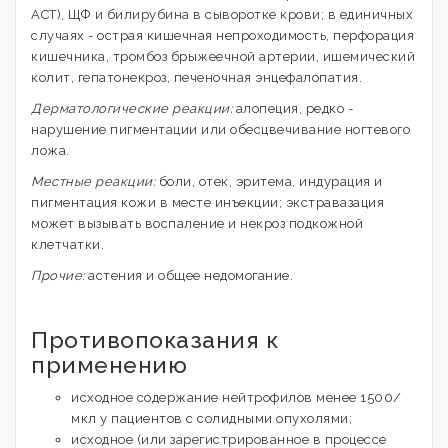
АСТ), ЩФ и билирубина в сыворотке крови; в единичных
случаях - острая кишечная непроходимость, перфорация
кишечника, тромбоз брыжеечной артерии, ишемический
колит, гепатонекроз, печеночная энцефалопатия.
Дерматологические реакции:
алопеция, редко -
нарушение пигментации или обесцвечивание ногтевого
ложа.
Местные реакции:
боли, отек, эритема, индурация и
пигментация кожи в месте инъекции; экстравазация
может вызывать воспаление и некроз подкожной
клетчатки.
Прочие:
астения и общее недомогание.
Противопоказания к
применению
исходное содержание нейтрофилов менее 1500/
мкл у пациентов с солидными опухолями;
исходное (или зарегистрированное в процессе