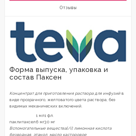
Отзывы
Форма выпуска, упаковка и
состав Паксен
Концентрат для приготовления раствора для инфузий
в
виде прозрачного, желтоватого цвета раствора, без
видимых механических включений.
1 мл
1 фл.
паклитаксел
6 мг
30 мг
Вспомогательные вещества[/i]: лимонная кислота
безводная, этанол, масло касторовое