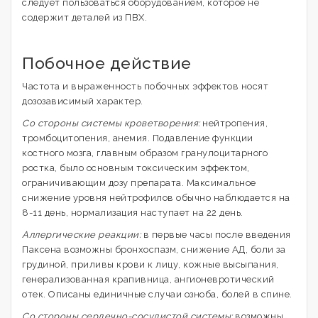
следует пользоваться оборудованием, которое не
содержит деталей из ПВХ.
Побочное действие
Частота и выраженность побочных эффектов носят
дозозависимый характер.
Со стороны системы кроветворения:
нейтропения,
тромбоцитопения, анемия. Подавление функции
костного мозга, главным образом гранулоцитарного
ростка, было основным токсическим эффектом,
ограничивающим дозу препарата. Максимальное
снижение уровня нейтрофилов обычно наблюдается на
8-11 день, нормализация наступает на 22 день.
Аллергические реакции:
в первые часы после введения
Паксена возможны бронхоспазм, снижение АД, боли за
грудиной, приливы крови к лицу, кожные высыпания,
генерализованная крапивница, ангионевротический
отек. Описаны единичные случаи озноба, болей в спине.
Со стороны сердечно-сосудистой системы:
возможны