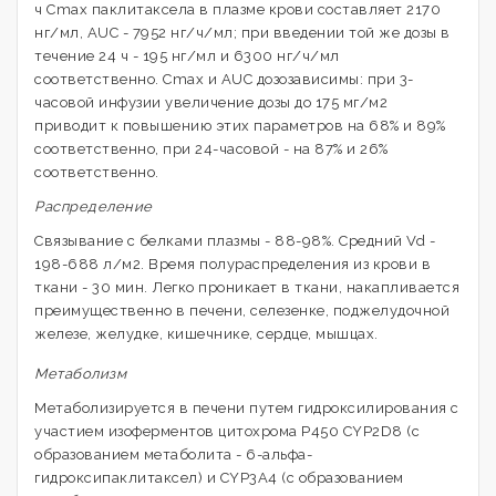
ч Cmax паклитаксела в плазме крови составляет 2170
нг/мл, AUC - 7952 нг/ч/мл; при введении той же дозы в
течение 24 ч - 195 нг/мл и 6300 нг/ч/мл
соответственно. Cmax и AUC дозозависимы: при 3-
часовой инфузии увеличение дозы до 175 мг/м2
приводит к повышению этих параметров на 68% и 89%
соответственно, при 24-часовой - на 87% и 26%
соответственно.
Распределение
Связывание с белками плазмы - 88-98%. Средний Vd -
198-688 л/м2. Время полураспределения из крови в
ткани - 30 мин. Легко проникает в ткани, накапливается
преимущественно в печени, селезенке, поджелудочной
железе, желудке, кишечнике, сердце, мышцах.
Метаболизм
Метаболизируется в печени путем гидроксилирования с
участием изоферментов цитохрома Р450 CYP2D8 (с
образованием метаболита - 6-альфа-
гидроксипаклитаксел) и CYP3A4 (с образованием