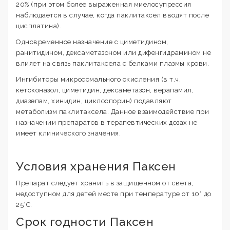
20% (при этом более выраженная миелосупрессия
наблюдается в случае, когда паклитаксел вводят после
цисплатина).
Одновременное назначение с циметидином,
ранитидином, дексаметазоном или дифенгидрамином не
влияет на связь паклитаксела с белками плазмы крови.
Ингибиторы микросомального окисления (в т.ч.
кетоконазол, циметидин, дексаметазон, верапамил,
диазепам, хинидин, циклоспорин) подавляют
метаболизм паклитаксела. Данное взаимодействие при
назначении препаратов в терапевтических дозах не
имеет клинического значения.
Условия хранения Паксен
Препарат следует хранить в защищенном от света,
недоступном для детей месте при температуре от 10° до
25°С.
Срок годности Паксен