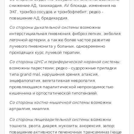
снижение АД, тахикардия, AV блокада, изменения на
ЭКГ, тромбоз сосудов и тромбофлебит; редко -
повышение АД, брадикардия.
Со стороны дыхательной системы:
возможны
интерстициальная пневмония, фиброз легких, эмболия
легочной артерии, а также более частое развитие
лучевого пневмонита у больных, одновременно
проходящих курс лучевой терапии.
Со стороны ЦНС и периферической нервной системы:
возможны парестезии; редко - судорожные припадки
типа grand mal, нарушения зрения, атаксия,
энцефалопатия, вегетативная невропатия,
проявляющаяся паралитической непроходимостью
кишечника и ортостатической гипотензией.
Со стороны костно-мышечной системы:
возможны
артралгия, миалгия.
Со стороны пищеварительной системы:
возможны
тошнота, рвота, диарея, мукозиты, анорексия, запор;
повышение активности печеночных трансаминаз (чаще