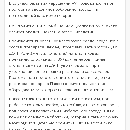
В случаях развития нарушений AV проводимости при
повторных введениях необходимо проводить
непрерывный кардиомониторинг.
При применении в комбинации с цисплатином сначала
следует вводить Паксен, а затем цисплатин.
Полиоксиэтилированное касторовое масло, входящее в
состав препарата Паксен, может вызывать экстракцию
ДЭГП /ди-(2-гексил)фталата/ из пластиковых
поливинилхлоридных (ПВХ) контейнеров, причем
степень вымывания ДЭГП увеличивается при
увеличении концентрации раствора и со временем.
Поэтому, при приготовлении, хранении и введении
раствора препарата Паксен следует пользоваться
оборудованием, которое не содержит деталей из ПВХ.
Паксен является цитотоксическим веществом, при
работе с которым необходимо соблюдать осторожность,
пользоваться перчатками и избегать его попадания на
кожу или слизистые оболочки, которые в таких случаях
необходимо тщательно промыть мылом и водой либо
(глаза) большим количеством воды.