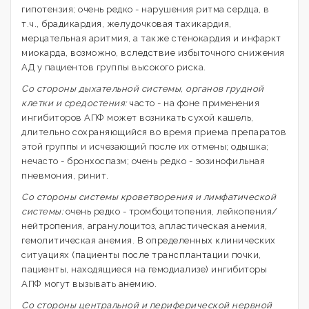
гипотензия; очень редко - нарушения ритма сердца, в
т.ч., брадикардия, желудочковая тахикардия,
мерцательная аритмия, а также стенокардия и инфаркт
миокарда, возможно, вследствие избыточного снижения
АД у пациентов группы высокого риска.
Со стороны дыхательной системы, органов грудной
клетки и средостения:
часто - на фоне применения
ингибиторов АПФ может возникать сухой кашель,
длительно сохраняющийся во время приема препаратов
этой группы и исчезающий после их отмены; одышка;
нечасто - бронхоспазм; очень редко - эозинофильная
пневмония, ринит.
Со стороны системы кроветворения и лимфатической
системы:
очень редко - тромбоцитопения, лейкопения/
нейтропения, агранулоцитоз, апластическая анемия,
гемолитическая анемия. В определенных клинических
ситуациях (пациенты после трансплантации почки,
пациенты, находящиеся на гемодиализе) ингибиторы
АПФ могут вызывать анемию.
Co стороны центральной и периферической нервной