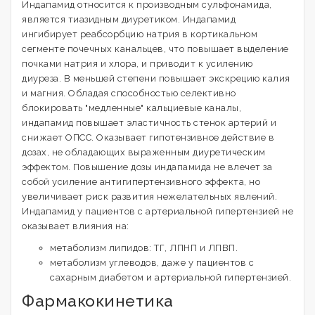
Индапамид относится к производным сульфонамида,
является тиазидным диуретиком. Индапамид
ингибирует реабсорбцию натрия в кортикальном
сегменте почечных канальцев, что повышает выделение
почками натрия и хлора, и приводит к усилению
диуреза. В меньшей степени повышает экскрецию калия
и магния. Обладая способностью селективно
блокировать "медленные" кальциевые каналы,
индапамид повышает эластичность стенок артерий и
снижает ОПСС. Оказывает гипотензивное действие в
дозах, не обладающих выраженным диуретическим
эффектом. Повышение дозы индапамида не влечет за
собой усиление антигипертензивного эффекта, но
увеличивает риск развития нежелательных явлений.
Индапамид у пациентов с артериальной гипертензией не
оказывает влияния на:
метаболизм липидов: ТГ, ЛПНП и ЛПВП.
метаболизм углеводов, даже у пациентов с
сахарным диабетом и артериальной гипертензией.
Фармакокинетика