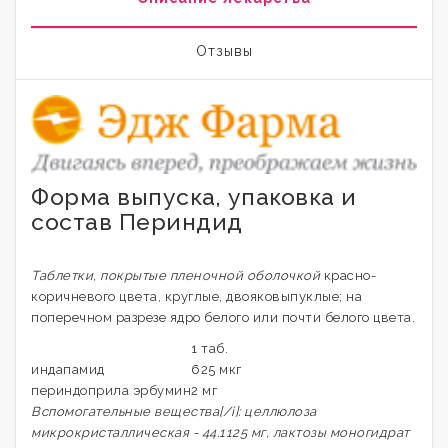
Отзывы
Форма выпуска, упаковка и
состав Периндид
Таблетки, покрытые пленочной оболочкой
красно-
коричневого цвета, круглые, двояковыпуклые; на
поперечном разрезе ядро белого или почти белого цвета.
1 таб.
индапамид
625 мкг
периндоприла эрбумин
2 мг
Вспомогательные вещества[/i]: целлюлоза
микрокристаллическая - 44.1125 мг, лактозы моногидрат