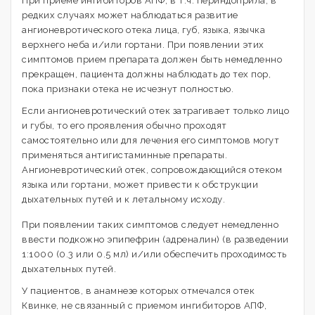
При приеме ингибиторов АПФ, в т.ч. периндоприла, в
редких случаях может наблюдаться развитие
ангионевротического отека лица, губ, языка, язычка
верхнего неба и/или гортани. При появлении этих
симптомов прием препарата должен быть немедленно
прекращен, пациента должны наблюдать до тех пор,
пока признаки отека не исчезнут полностью.
Если ангионевротический отек затрагивает только лицо
и губы, то его проявления обычно проходят
самостоятельно или для лечения его симптомов могут
применяться антигистаминные препараты.
Ангионевротический отек, сопровождающийся отеком
языка или гортани, может привести к обструкции
дыхательных путей и к летальному исходу.
При появлении таких симптомов следует немедленно
ввести подкожно эпипефрин (адреналин) (в разведении
1:1000 (0.3 или 0.5 мл) и/или обеспечить проходимость
дыхательных путей.
У пациентов, в анамнезе которых отмечался отек
Квинке, не связанный с приемом ингибиторов АПФ,