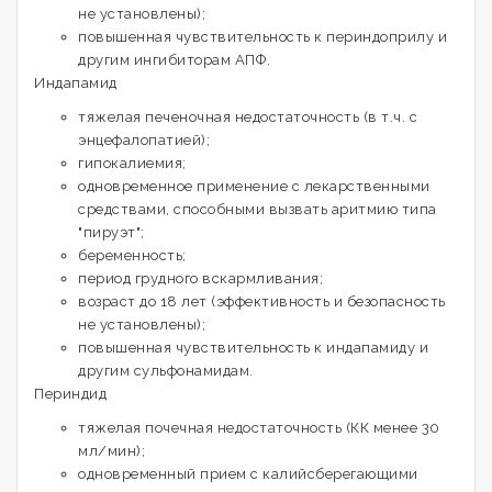
не установлены);
повышенная чувствительность к периндоприлу и
другим ингибиторам АПФ.
Индапамид
тяжелая печеночная недостаточность (в т.ч. с
энцефалопатией);
гипокалиемия;
одновременное применение с лекарственными
средствами, способными вызвать аритмию типа
"пируэт";
беременность;
период грудного вскармливания;
возраст до 18 лет (эффективность и безопасность
не установлены);
повышенная чувствительность к индапамиду и
другим сульфонамидам.
Периндид
тяжелая почечная недостаточность (КК менее 30
мл/мин);
одновременный прием с калийсберегающими