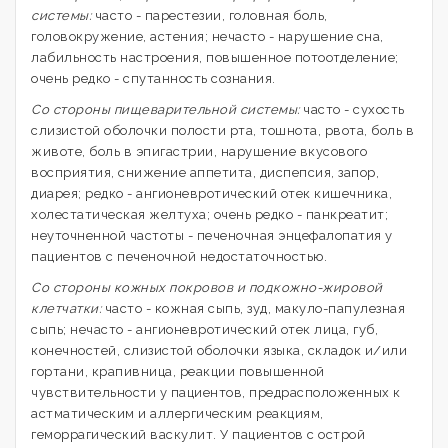
системы:
часто - парестезии, головная боль,
головокружение, астения; нечасто - нарушение сна,
лабильность настроения, повышенное потоотделение;
очень редко - спутанность сознания.
Со стороны пищеварительной системы:
часто - сухость
слизистой оболочки полости рта, тошнота, рвота, боль в
животе, боль в эпигастрии, нарушение вкусового
восприятия, снижение аппетита, диспепсия, запор,
диарея; редко - ангионевротический отек кишечника,
холестатическая желтуха; очень редко - панкреатит;
неуточненной частоты - печеночная энцефалопатия у
пациентов с печеночной недостаточностью.
Со стороны кожных покровов и подкожно-жировой
клетчатки:
часто - кожная сыпь, зуд, макуло-папулезная
сыпь; нечасто - ангионевротический отек лица, губ,
конечностей, слизистой оболочки языка, складок и/или
гортани, крапивница, реакции повышенной
чувствительности у пациентов, предрасположенных к
астматическим и аллергическим реакциям,
геморрагический васкулит. У пациентов с острой