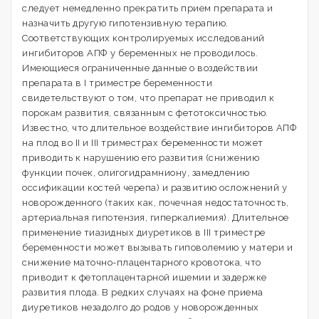
следует немедленно прекратить прием препарата и
назначить другую гипотензивную терапию.
Соответствующих контролируемых исследований
ингибиторов АПФ у беременных не проводилось.
Имеющиеся ограниченные данные о воздействии
препарата в I триместре беременности
свидетельствуют о том, что препарат не приводил к
порокам развития, связанным с фетотоксичностью.
Известно, что длительное воздействие ингибиторов АПФ
на плод во II и III триместрах беременности может
приводить к нарушению его развития (снижению
функции почек, олигогидрамниону, замедлению
оссификации костей черепа) и развитию осложнений у
новорожденного (таких как, почечная недостаточность,
артериальная гипотензия, гиперкалиемия). Длительное
применение тиазидных диуретиков в III триместре
беременности может вызывать гиповолемию у матери и
снижение маточно-плацентарного кровотока, что
приводит к фетоплацентарной ишемии и задержке
развития плода. В редких случаях на фоне приема
диуретиков незадолго до родов у новорожденных