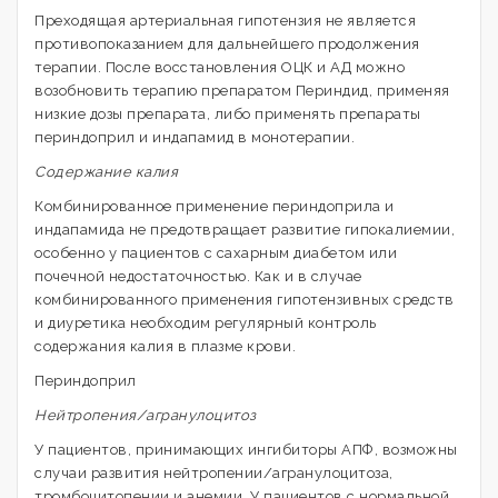
Преходящая артериальная гипотензия не является
противопоказанием для дальнейшего продолжения
терапии. После восстановления ОЦК и АД можно
возобновить терапию препаратом Периндид, применяя
низкие дозы препарата, либо применять препараты
периндоприл и индапамид в монотерапии.
Содержание калия
Комбинированное применение периндоприла и
индапамида не предотвращает развитие гипокалиемии,
особенно у пациентов с сахарным диабетом или
почечной недостаточностью. Как и в случае
комбинированного применения гипотензивных средств
и диуретика необходим регулярный контроль
содержания калия в плазме крови.
Периндоприл
Нейтропения/агранулоцитоз
У пациентов, принимающих ингибиторы АПФ, возможны
случаи развития нейтропении/агранулоцитоза,
тромбоцитопении и анемии. У пациентов с нормальной