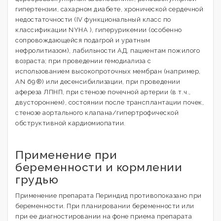
гипертензии, сахарном диабете, хронической сердечной
недостаточности (IV функциональный класс по
классификации NYHA ), гиперурикемии (особенно
сопровождающейся подагрой и уратным
нефролитиазом), лабильности АД, пациентам пожилого
возраста; при проведении гемодиализа с
использованием высокопроточных мембран (например,
AN 69®) или десенсибилизации, при проведении
афереза ЛПНП, при стенозе почечной артерии (в т.ч.,
двустороннем), состоянии после трансплантации почек,
стенозе аортального клапана/гипертрофической
обструктивной кардиомиопатии.
Применение при
беременности и кормлении
грудью
Применение препарата Периндид противопоказано при
беременности. При планировании беременности или
при ее диагностировании на фоне приема препарата