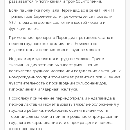
развивается гипогликемия и тромбоцитопения.
Если пациентка получала Периндид во время II или III
триместров беременности, рекомендуется провести
УЗИ плода для оценки состояния костей черепа и
функции почек.
Применение препарата Периндид противопоказано в
период грудного вскармливания. Неизвестно
выделяется ли периндоприл в грудное молоко.
Индапамид выделяется в грудное молоко. Прием
тиазидных диуретиков вызывает уменьшение
количества грудного молока или подавление лактации. У
новорожденного при этом может развиться повышенная
чувствительность к производным сульфонамидов,
гипокалиемия и "ядерная" желтуха.
Поскольку применение периндоприла и индапамида в
период лактации может вызвать тяжелые осложнения у
грудного ребенка, необходимо оценить значимость
терапии для матери и принять решение о прекращении
грудного вскармливания или о прекращении приема
этих препаратов.