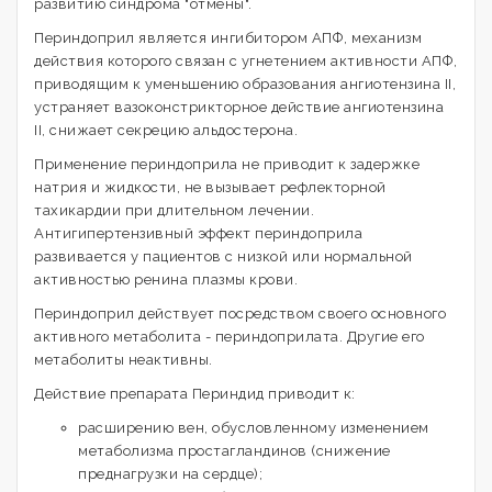
развитию синдрома "отмены".
Периндоприл является ингибитором АПФ, механизм
действия которого связан с угнетением активности АПФ,
приводящим к уменьшению образования ангиотензина II,
устраняет вазоконстрикторное действие ангиотензина
II, снижает секрецию альдостерона.
Применение периндоприла не приводит к задержке
натрия и жидкости, не вызывает рефлекторной
тахикардии при длительном лечении.
Антигипертензивный эффект периндоприла
развивается у пациентов с низкой или нормальной
активностью ренина плазмы крови.
Периндоприл действует посредством своего основного
активного метаболита - периндоприлата. Другие его
метаболиты неактивны.
Действие препарата Периндид приводит к:
расширению вен, обусловленному изменением
метаболизма простагландинов (снижение
преднагрузки на сердце);