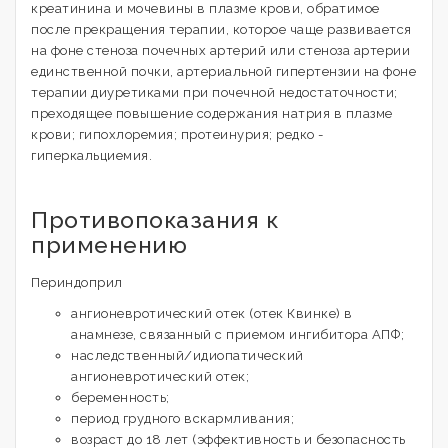
креатинина и мочевины в плазме крови, обратимое
после прекращения терапии, которое чаще развивается
на фоне стеноза почечных артерий или стеноза артерии
единственной почки, артериальной гипертензии на фоне
терапии диуретиками при почечной недостаточности;
преходящее повышение содержания натрия в плазме
крови; гипохлоремия; протеинурия; редко -
гиперкальциемия.
Противопоказания к
применению
Периндоприл
ангионевротический отек (отек Квинке) в
анамнезе, связанный с приемом ингибитора АПФ;
наследственный/идиопатический
ангионевротический отек;
беременность;
период грудного вскармливания;
возраст до 18 лет (эффективность и безопасность