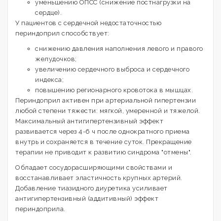
уменьшению ОПСС (снижение постнагрузки на
сердце).
У пациентов с сердечной недостаточностью
периндоприл способствует:
снижению давления наполнения левого и правого
желудочков;
увеличению сердечного выброса и сердечного
индекса;
повышению регионарного кровотока в мышцах.
Периндоприл активен при артериальной гипертензии
любой степени тяжести: мягкой, умеренной и тяжелой.
Максимальный антигипертензивный эффект
развивается через 4-6 ч после однократного приема
внутрь и сохраняется в течение суток. Прекращение
терапии не приводит к развитию синдрома "отмены".
Обладает сосудорасширяющими свойствами и
восстанавливает эластичность крупных артерий.
Добавление тиазидного диуретика усиливает
антигипертензивный (аддитивный) эффект
периндоприла.