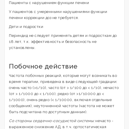
Пациенты с нарушением функции печени
У пациентов с умеренными нарушениями функции
печени коррекции доз не требуется.
Дети и подростки
Периндид не следует применять детям и подросткам до
18 лет, т.к. эффективность и безопасность не
установлены.
Побочное действие
Частота побочных реакций, которые могут возникать во
время терапии, приведена в виде следующей градации:
очень часто (>1/10), часто (от > 1/100 до < 1/10), нечасто
(от > 1/1000 до < 1/100), редко (от >1/10000 до <
1/1000), очень редко (< 1/10000, включая отдельные
сообщения), неуточненной частоты (частота не может
быть подсчитана по доступным данным).
Со стороны сердечно-сосудистой системы:
нечасто -
выраженное снижение АД, в т.ч. ортостатическая