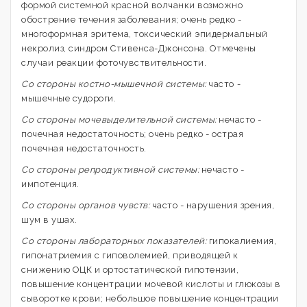
формой системной красной волчанки возможно
обострение течения заболевания; очень редко -
многоформная эритема, токсический эпидермальный
некролиз, синдром Стивенса-Джонсона. Отмечены
случаи реакции фоточувствительности.
Со стороны костно-мышечной системы:
часто
-
мышечные судороги.
Со стороны мочевыделительной системы:
нечасто -
почечная недостаточность; очень редко - острая
почечная недостаточность.
Со стороны репродуктивной системы:
нечасто -
импотенция.
Со стороны органов чувств:
часто - нарушения зрения,
шум в ушах.
Со стороны лабораторных показателей:
гипокалиемия,
гипонатриемия с гиповолемией, приводящей к
снижению ОЦК и ортостатической гипотензии,
повышение концентрации мочевой кислоты и глюкозы в
сыворотке крови; небольшое повышение концентрации