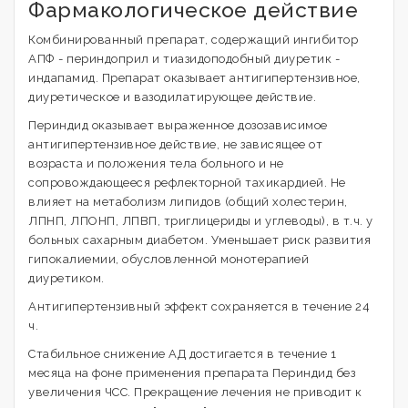
Фармакологическое действие
Комбинированный препарат, содержащий ингибитор
АПФ - периндоприл и тиазидоподобный диуретик -
индапамид. Препарат оказывает антигипертензивное,
диуретическое и вазодилатирующее действие.
Периндид оказывает выраженное дозозависимое
антигипертензивное действие, не зависящее от
возраста и положения тела больного и не
сопровождающееся рефлекторной тахикардией. Не
влияет на метаболизм липидов (общий холестерин,
ЛПНП, ЛПОНП, ЛПВП, триглицериды и углеводы), в т.ч. у
больных сахарным диабетом. Уменьшает риск развития
гипокалиемии, обусловленной монотерапией
диуретиком.
Антигипертензивный эффект сохраняется в течение 24
ч.
Стабильное снижение АД достигается в течение 1
месяца на фоне применения препарата Периндид без
увеличения ЧСС. Прекращение лечения не приводит к