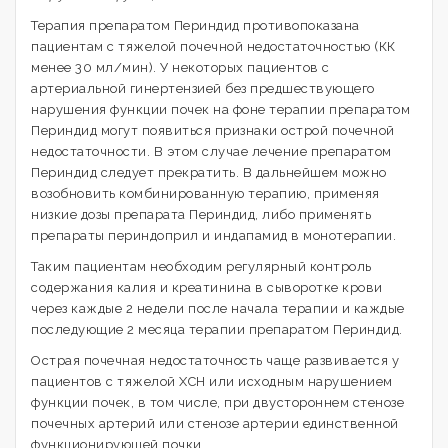
Терапия препаратом Периндид противопоказана
пациентам с тяжелой почечной недостаточностью (КК
менее 30 мл/мин). У некоторых пациентов с
артериальной гинертензией без предшествующего
нарушения функции почек на фоне терапии препаратом
Периндид могут появиться признаки острой почечной
недостаточности. В этом случае лечение препаратом
Периндид следует прекратить. В дальнейшем можно
возобновить комбинированную терапию, применяя
низкие дозы препарата Периндид, либо применять
препараты периндоприл и индапамид в монотерапии.
Таким пациентам необходим регулярный контроль
содержания калия и креатинина в сыворотке крови
через каждые 2 недели после начала терапии и каждые
последующие 2 месяца терапии препаратом Периндид.
Острая почечная недостаточность чаще развивается у
пациентов с тяжелой ХСН или исходным нарушением
функции почек, в том числе, при двустороннем стенозе
почечных артерий или стенозе артерии единственной
функционирующей почки.