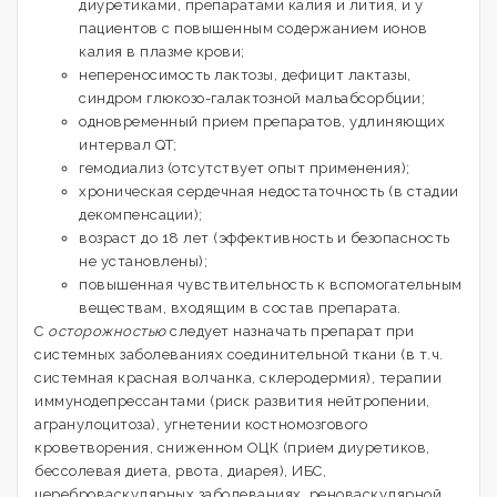
диуретиками, препаратами калия и лития, и у
пациентов с повышенным содержанием ионов
калия в плазме крови;
непереносимость лактозы, дефицит лактазы,
синдром глюкозо-галактозной мальабсорбции;
одновременный прием препаратов, удлиняющих
интервал QT;
гемодиализ (отсутствует опыт применения);
хроническая сердечная недостаточность (в стадии
декомпенсации);
возраст до 18 лет (эффективность и безопасность
не установлены);
повышенная чувствительность к вспомогательным
веществам, входящим в состав препарата.
С
осторожностью
следует назначать препарат при
системных заболеваниях соединительной ткани (в т.ч.
системная красная волчанка, склеродермия), терапии
иммунодепрессантами (риск развития нейтропении,
агранулоцитоза), угнетении костномозгового
кроветворения, сниженном ОЦК (прием диуретиков,
бессолевая диета, рвота, диарея), ИБС,
цереброваскулярных заболеваниях, реноваскулярной