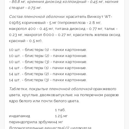
- 86.8 мг, кремния диоксид коллоидный - 0.45 мг, магния
стеарат - 0.75 мг.
Состав пленочной оболочки:
краситель Винкоут WT-
01985 коричневый - 5 мг (гипромеллоза - 2.8 мг,
макрогол 400 - 0.45 мг, титана диоксид - 0.77 мг, тальк -
0.23 мг, макрогол 6000 - 0.27 мг, краситель железа оксид
красный - 0.5 мг).
10 шт. - блистеры (1) - пачки картонные.
10 шт. - блистеры (2) - пачки картонные.
10 шт. - блистеры (3) - пачки картонные.
14 шт. - блистеры (1) - пачки картонные.
14 шт. - блистеры (2) - пачки картонные.
14 шт. - блистеры (3) - пачки картонные.
Таблетки, покрытые пленочной оболочкой
оранжевого
цвета, круглые, двояковыпуклые; на поперечном разрезе
ядро белого или почти белого цвета.
1 таб.
индапамид
1.25 мг
периндоприла эрбумин
4 мг
Вспомогательные вещества[/i]: целлюлоза