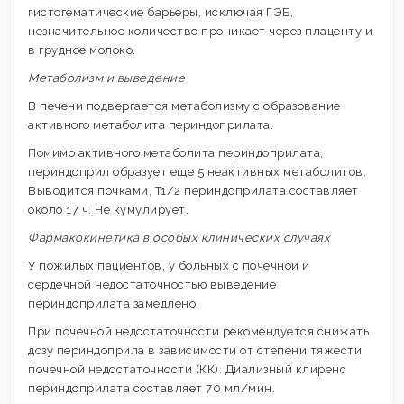
гистогематические барьеры, исключая ГЭБ,
незначительное количество проникает через плаценту и
в грудное молоко.
Метаболизм и выведение
В печени подвергается метаболизму с образование
активного метаболита периндоприлата.
Помимо активного метаболита периндоприлата,
периндоприл образует еще 5 неактивных метаболитов.
Выводится почками, T1/2 периндоприлата составляет
около 17 ч. Не кумулирует.
Фармакокинетика в особых клинических случаях
У пожилых пациентов, у больных с почечной и
сердечной недостаточностью выведение
периндоприлата замедлено.
При почечной недостаточности рекомендуется снижать
дозу периндоприла в зависимости от степени тяжести
почечной недостаточности (КК). Диализный клиренс
периндоприлата составляет 70 мл/мин.