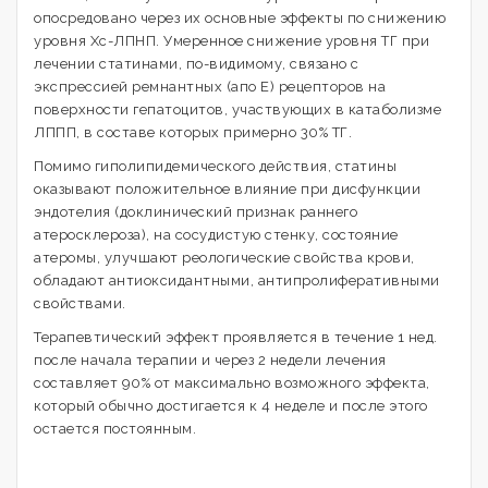
опосредовано через их основные эффекты по снижению
уровня Хс-ЛПНП. Умеренное снижение уровня ТГ при
лечении статинами, по-видимому, связано с
экспрессией ремнантных (апо Е) рецепторов на
поверхности гепатоцитов, участвующих в катаболизме
ЛППП, в составе которых примерно 30% ТГ.
Помимо гиполипидемического действия, статины
оказывают положительное влияние при дисфункции
эндотелия (доклинический признак раннего
атеросклероза), на сосудистую стенку, состояние
атеромы, улучшают реологические свойства крови,
обладают антиоксидантными, антипролиферативными
свойствами.
Терапевтический эффект проявляется в течение 1 нед.
после начала терапии и через 2 недели лечения
составляет 90% от максимально возможного эффекта,
который обычно достигается к 4 неделе и после этого
остается постоянным.