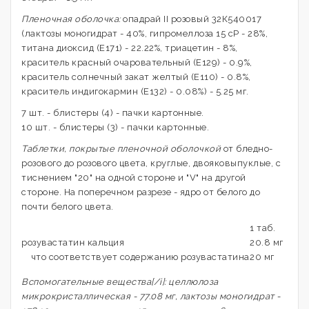
Пленочная оболочка:
опадрай II розовый 32К540017
(лактозы моногидрат - 40%, гипромеллоза 15 сР - 28%,
титана диоксид (Е171) - 22.22%, триацетин - 8%,
краситель красный очаровательный (Е129) - 0.9%,
краситель солнечный закат желтый (Е110) - 0.8%,
краситель индигокармин (Е132) - 0.08%) - 5.25 мг.
7 шт. - блистеры (4) - пачки картонные.
10 шт. - блистеры (3) - пачки картонные.
Таблетки, покрытые пленочной оболочкой
от бледно-
розового до розового цвета, круглые, двояковыпуклые, с
тиснением "20" на одной стороне и "V" на другой
стороне. На поперечном разрезе - ядро от белого до
почти белого цвета.
1 таб.
розувастатин кальция
20.8 мг
что соответствует содержанию розувастатина
20 мг
Вспомогательные вещества[/i]: целлюлоза
микрокристаллическая - 77.08 мг, лактозы моногидрат -