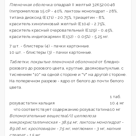
Пленочная оболочка:
опадрай II желтый 32К520046
(гипромеллоза 15 сР - 40%, лактозы моногидрат - 28%,
титана диоксид (Е171) - 20.75%, триацетин - 8%,
краситель хинолиновый желтый (Е104) - 2.75%,
краситель красный очаровательный (Е129) - 0.45%,
краситель индигокармин (Е132) - 0.05%) - 5.25 мг.
7 шт. - блистеры (4) - пачки картонные.
10 шт. - блистеры (3) - пачки картонные.
Таблетки, покрытые пленочной оболочкой
от бледно-
розового до розового цвета, круглые, двояковыпуклые, с
тиснением "10" на одной стороне и "V" на другой стороне.
На поперечном разрезе - ядро от белого до почти белого
цвета.
1 таб.
розувастатин кальция
10.4 мг
что соответствует содержанию розувастатина
10 мг
Вспомогательные вещества[/i]: целлюлоза
микрокристаллическая - 38.54 мг, лактозы моногидрат -
89.06 мг, кросповидон - 7.5 мг, меглюмин - 3 мг, магния
стеарат - 1.5 мг.