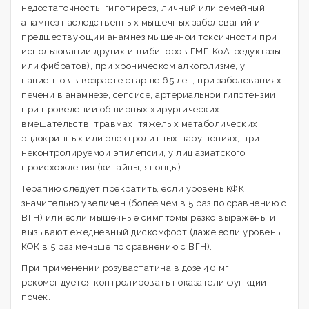
недостаточность, гипотиреоз, личный или семейный
анамнез наследственных мышечных заболеваний и
предшествующий анамнез мышечной токсичности при
использовании других ингибиторов ГМГ-КоА-редуктазы
или фибратов), при хроническом алкоголизме, у
пациентов в возрасте старше 65 лет, при заболеваниях
печени в анамнезе, сепсисе, артериальной гипотензии,
при проведении обширных хирургических
вмешательств, травмах, тяжелых метаболических
эндокринных или электролитных нарушениях, при
неконтролируемой эпилепсии, у лиц азиатского
происхождения (китайцы, японцы).
Терапию следует прекратить, если уровень КФК
значительно увеличен (более чем в 5 раз по сравнению с
ВГН) или если мышечные симптомы резко выражены и
вызывают ежедневный дискомфорт (даже если уровень
КФК в 5 раз меньше по сравнению с ВГН).
При применении розувастатина в дозе 40 мг
рекомендуется контролировать показатели функции
почек.