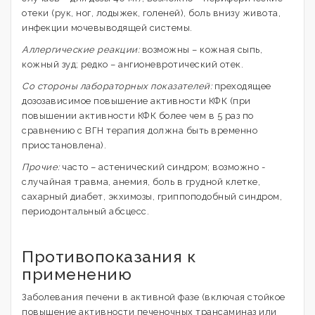
отеки (рук, ног, лодыжек, голеней), боль внизу живота,
инфекции мочевыводящей системы.
Аллергические реакции:
возможны – кожная сыпь,
кожный зуд; редко – ангионевротический отек.
Со стороны лабораторных показателей:
преходящее
дозозависимое повышение активности КФК (при
повышении активности КФК более чем в 5 раз по
сравнению с ВГН терапия должна быть временно
приостановлена).
Прочие:
часто – астенический синдром; возможно -
случайная травма, анемия, боль в грудной клетке,
сахарный диабет, экхимозы, гриппоподобный синдром,
периодонтальный абсцесс.
Противопоказания к
применению
Заболевания печени в активной фазе (включая стойкое
повышение активности печеночных трансаминаз или