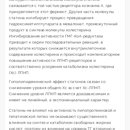
связывается с той частью рецептора коэнзима А, где
прикрепляется этот фермент. Другая часть молекулы
статина ингибирует процесс превращения
гидроксиметилглутарата в мевалонат, промежуточный
продукт в синтезе молекулы холестерина.
Ингибирование активности ГМГ-КоА-редуктазы
приводит к серии последовательных реакций, в
результате которых снижается внутриклеточное
содержание холестерина и происходит компенсаторное
повышение активности ЛПНП-рецепторов и
соответственно ускорение катаболизма холестерина
(Xc) ЛПНП.
Гиполипидемический эффект статинов связан со
снижением уровня общего Хс за счет Хс-ЛПНП.
Снижение уровня ЛПНП является дозозависимым и
имеет не линейный, а экспоненциальный характер.
Статины не влияют на активность липопротеиновой и
гепатической липаз, не оказывают существенного
влияния на синтез и катаболизм свободных жирных
кислот, поэтому их влияние на уровень ТГ вторично и