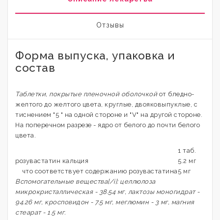
Отзывы
Форма выпуска, упаковка и
состав
Таблетки, покрытые пленочной оболочкой
от бледно-
желтого до желтого цвета, круглые, двояковыпуклые, с
тиснением "5 " на одной стороне и "V" на другой стороне.
На поперечном разрезе - ядро от белого до почти белого
цвета.
1 таб.
розувастатин кальция
5.2 мг
что соответствует содержанию розувастатина
5 мг
Вспомогательные вещества[/i]: целлюлоза
микрокристаллическая - 38.54 мг, лактозы моногидрат -
94.26 мг, кросповидон - 7.5 мг, меглюмин - 3 мг, магния
стеарат - 1.5 мг.