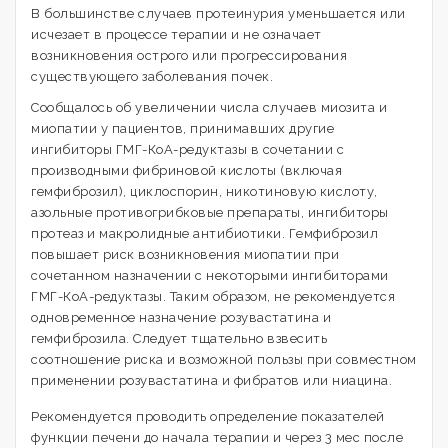
В большинстве случаев протеинурия уменьшается или
исчезает в процессе терапии и не означает
возникновения острого или прогрессирования
существующего заболевания почек.
Сообщалось об увеличении числа случаев миозита и
миопатии у пациентов, принимавших другие
ингибиторы ГМГ-КоА-редуктазы в сочетании с
производными фибриновой кислоты (включая
гемфиброзил), циклоспорин, никотиновую кислоту,
азольные противогрибковые препараты, ингибиторы
протеаз и макролидные антибиотики. Гемфиброзил
повышает риск возникновения миопатии при
сочетанном назначении с некоторыми ингибиторами
ГМГ-КоА-редуктазы. Таким образом, не рекомендуется
одновременное назначение розувастатина и
гемфиброзила. Следует тщательно взвесить
соотношение риска и возможной пользы при совместном
применении розувастатина и фибратов или ниацина.
Рекомендуется проводить определение показателей
функции печени до начала терапии и через 3 мес после