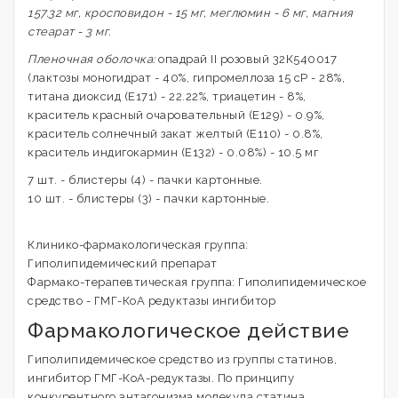
157.32 мг, кросповидон - 15 мг, меглюмин - 6 мг, магния
стеарат - 3 мг.
Пленочная оболочка:
опадрай II розовый 32К540017
(лактозы моногидрат - 40%, гипромеллоза 15 сР - 28%,
титана диоксид (Е171) - 22.22%, триацетин - 8%,
краситель красный очаровательный (Е129) - 0.9%,
краситель солнечный закат желтый (Е110) - 0.8%,
краситель индигокармин (Е132) - 0.08%) - 10.5 мг
7 шт. - блистеры (4) - пачки картонные.
10 шт. - блистеры (3) - пачки картонные.
Клинико-фармакологическая группа:
Гиполипидемический препарат
Фармако-терапевтическая группа: Гиполипидемическое
средство - ГМГ-КоА редуктазы ингибитор
Фармакологическое действие
Гиполипидемическое средство из группы статинов,
ингибитор ГМГ-КоА-редуктазы. По принципу
конкурентного антагонизма молекула статина