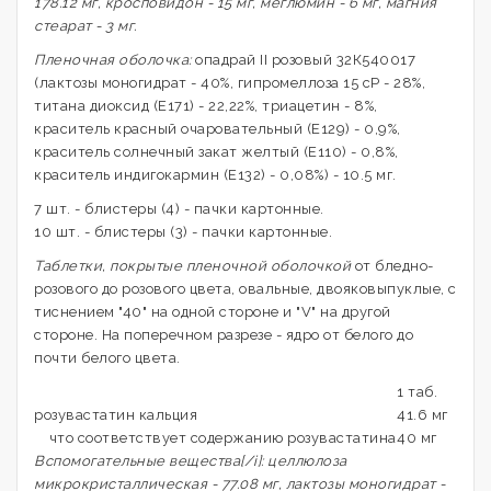
178.12 мг, кросповидон - 15 мг, меглюмин - 6 мг, магния
стеарат - 3 мг.
Пленочная оболочка:
опадрай II розовый 32К540017
(лактозы моногидрат - 40%, гипромеллоза 15 сР - 28%,
титана диоксид (Е171) - 22,22%, триацетин - 8%,
краситель красный очаровательный (Е129) - 0,9%,
краситель солнечный закат желтый (Е110) - 0,8%,
краситель индигокармин (Е132) - 0,08%) - 10.5 мг.
7 шт. - блистеры (4) - пачки картонные.
10 шт. - блистеры (3) - пачки картонные.
Таблетки, покрытые пленочной оболочкой
от бледно-
розового до розового цвета, овальные, двояковыпуклые, с
тиснением "40" на одной стороне и "V" на другой
стороне. На поперечном разрезе - ядро от белого до
почти белого цвета.
1 таб.
розувастатин кальция
41.6 мг
что соответствует содержанию розувастатина
40 мг
Вспомогательные вещества[/i]: целлюлоза
микрокристаллическая - 77.08 мг, лактозы моногидрат -