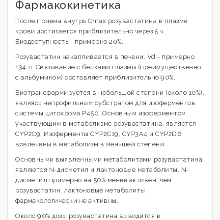
Фармакокинетика
После приема внутрь Cmax розувастатина в плазме
крови достигается приблизительно через 5 ч.
Биодоступность - примерно 20%.
Розувастатин накапливается в печени. Vd - примерно
134 л. Связывание с белками плазмы (преимущественно
с альбумином) составляет приблизительно 90%.
Биотрансформируется в небольшой степени (около 10%),
являясь непрофильным субстратом для изоферментов
системы цитохрома Р450. Основным изоферментом,
участвующим в метаболизме розувастатина, является
CYP2C9. Изоферменты CYP2C19, CYP3A4 и CYP2D6
вовлечены в метаболизм в меньшей степени.
Основными выявленными метаболитами розувастатина
являются N-дисметил и лактоновые метаболиты. N-
дисметил примерно на 50% менее активен, чем
розувастатин, лактоновые метаболиты
фармакологически не активны.
Около 90% дозы розувастатина выводится в