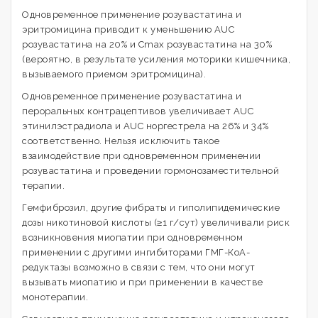
Одновременное применение розувастатина и
эритромицина приводит к уменьшению AUC
розувастатина на 20% и Cmax розувастатина на 30%
(вероятно, в результате усиления моторики кишечника,
вызываемого приемом эритромицина).
Одновременное применение розувастатина и
пероральных контрацептивов увеличивает AUC
этинилэстрадиола и AUC норгестрела на 26% и 34%
соответственно. Нельзя исключить такое
взаимодействие при одновременном применении
розувастатина и проведении гормонозаместительной
терапии.
Гемфиброзил, другие фибраты и гиполипидемические
дозы никотиновой кислоты (≥1 г/сут) увеличивали риск
возникновения миопатии при одновременном
применении с другими ингибиторами ГМГ-КоА-
редуктазы возможно в связи с тем, что они могут
вызывать миопатию и при применении в качестве
монотерапии.