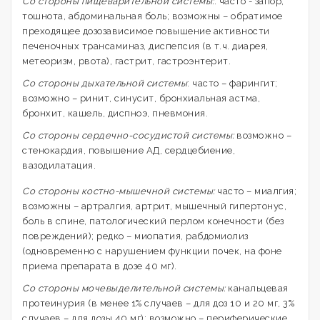
Со стороны пищеварительной системы:
: часто - запор,
тошнота, абдоминальная боль; возможны – обратимое
преходящее дозозависимое повышение активности
печеночных трансаминаз, диспепсия (в т.ч. диарея,
метеоризм, рвота), гастрит, гастроэнтерит.
Со стороны дыхательной системы
: часто – фарингит;
возможно – ринит, синусит, бронхиальная астма,
бронхит, кашель, диспноэ, пневмония.
Со стороны сердечно-сосудистой системы:
возможно –
стенокардия, повышение АД, сердцебиение,
вазодилатация.
Со стороны костно-мышечной системы:
часто – миалгия;
возможны – артралгия, артрит, мышечный гипертонус,
боль в спине, патологический перлом конечности (без
повреждений); редко – миопатия, рабдомиолиз
(одновременно с нарушением функции почек, на фоне
приема препарата в дозе 40 мг).
Со стороны мочевыделительной системы:
канальцевая
протеинурия (в менее 1% случаев – для доз 10 и 20 мг, 3%
случаев – для дозы 40 мг); возможно – периферические