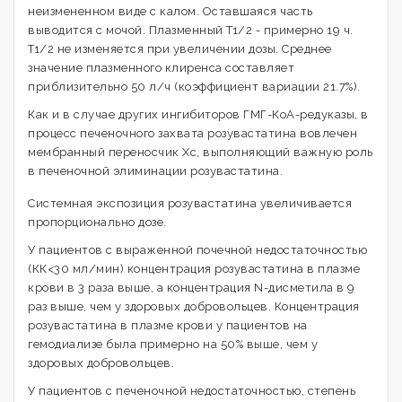
неизмененном виде с калом. Оставшаяся часть
выводится с мочой. Плазменный T1/2 - примерно 19 ч.
T1/2 не изменяется при увеличении дозы. Среднее
значение плазменного клиренса составляет
приблизительно 50 л/ч (коэффициент вариации 21.7%).
Как и в случае других ингибиторов ГМГ-КоА-редуказы, в
процесс печеночного захвата розувастатина вовлечен
мембранный переносчик Хс, выполняющий важную роль
в печеночной элиминации розувастатина.
Системная экспозиция розувастатина увеличивается
пропорционально дозе.
У пациентов с выраженной почечной недостаточностью
(КК<30 мл/мин) концентрация розувастатина в плазме
крови в 3 раза выше, а концентрация N-дисметила в 9
раз выше, чем у здоровых добровольцев. Концентрация
розувастатина в плазме крови у пациентов на
гемодиализе была примерно на 50% выше, чем у
здоровых добровольцев.
У пациентов с печеночной недостаточностью, степень