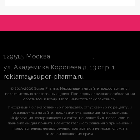
129515
Москва
,
ул. Академика Королева д. 13 стр. 1
reklama@super-pharma.ru
© 2019-2026 Super Pharma. Информация на сайте предоставляется
исключительно в справочных целях. При первых признаках заболевания
обратитесь к врачу. Не занимайтесь самолечением.
Информация о лекарственных препаратах, отпускаемых по рецепту, и
размещенная на сайте, предназначена только для специалистов.
Информация, содержащаяся на сайте, не может быть использована
пациентами для принятия самостоятельного решения о применении
представленных лекарственных препаратах и не может служить
заменой посещения врача.