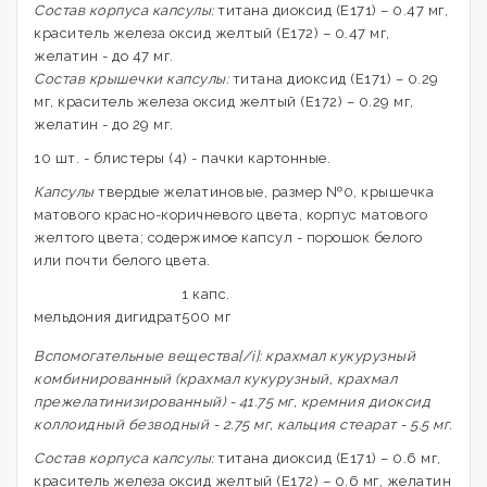
Состав
корпуса
капсулы:
титана диоксид (Е171) – 0.47 мг,
краситель железа оксид желтый (Е172) – 0.47 мг,
желатин - до 47 мг.
Состав крышечки капсулы:
титана диоксид (Е171) – 0.29
мг, краситель железа оксид желтый (Е172) – 0.29 мг,
желатин - до 29 мг.
10 шт. - блистеры (4) - пачки картонные.
Капсулы
твердые желатиновые, размер №0, крышечка
матового красно-коричневого цвета, корпус матового
желтого цвета; содержимое капсул - порошок белого
или почти белого цвета.
1 капс.
мельдония дигидрат
500 мг
Вспомогательные вещества[/i]: крахмал кукурузный
комбинированный (крахмал кукурузный, крахмал
прежелатинизированный) - 41.75 мг, кремния диоксид
коллоидный безводный - 2.75 мг, кальция стеарат - 5.5 мг.
Состав
корпуса
капсулы:
титана диоксид (Е171) – 0.6 мг,
краситель железа оксид желтый (Е172) – 0.6 мг, желатин