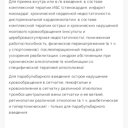
Для приема внутрь или в/в введения: в составе
комплексной терапии ИБС (стенокардия, инфаркт
миокарда), хронической сердечной недостаточности,
дисгормональной кардиомиопатии; в составе
комплексной терапии острых и хронических нарушений
мозгового кровообращения (инсульты и
цереброваскулярная недостаточность); пониженная
работоспособность, физическое перенапряжение (в т.ч.
у спортсменов), послеоперационный период для
ускорения реабилитации; синдром абстиненции при
хроническом алкоголизме (в комбинации со
специфической терапией алкоголизма).
Для парабульбарного введения: острое нарушение
кровообращения в сетчатке, гемофтальм и
кровоизлияния в сетчатку различной этиологии,
тромбоз центральной вены сетчатки и ее ветвей,
ретинопатии различной этиологии (в т.ч. диабетическая
и гипертоническая) - только для парабульбарного
введения.