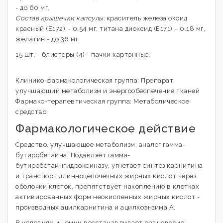
- до 60 мг.
Состав крышечки капсулы:
краситель железа оксид
красный (Е172) – 0.54 мг, титана диоксид (Е171) – 0.18 мг,
желатин - до 36 мг.
15 шт. - блистеры (4) - пачки картонные.
Клинико-фармакологическая группа: Препарат,
улучшающий метаболизм и энергообеспечение тканей
Фармако-терапевтическая группа: Метаболическое
средство
Фармакологическое действие
Средство, улучшающее метаболизм, аналог гамма-
бутиробетаина. Подавляет гамма-
бутиробетаингидроксиназу, угнетает синтез карнитина
и транспорт длинноцепочечных жирных кислот через
оболочки клеток, препятствует накоплению в клетках
активированных форм неокисленных жирных кислот -
производных ацилкарнитина и ацилкоэнзима А.
В условиях ишемии восстанавливает равновесие