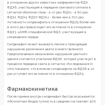
в отношении других известных изоферментов ФДЭ:
ФДЭ6, участвующей в передаче светового сигнала в
сетчатой оболочке глаза - в 10 раз; ФДЭ1 - в 80 раз;
ФДЭ2, ФДЭ4, ФДЭ7-ФДЭ11 - более чем в 700 раз.
Активность силденафила в отношении ФДЭ5 более чем
в 4000 раз превосходит его активность в отношении
ФДЭ3, цАМФ-специфической ФДЭ, участвующей в
сокращении сердца.
Силденафил может вызывать легкое и преходящее
нарушение различения цвета (синего/зеленого).
Предполагаемым механизмом нарушения цветного
зрения считается угнетение ФДЭ6, которая участвует в
процессе передачи света в сетчатке. Исследования in
vitro показали, что влияние силденафила на ФДЭ6 в 10
раз уступает его активности в отношении ФДЭ5.
Фармакокинетика
После приема внутрь силденафил быстро всасывается.
Абсолютная биодоступность в среднем составляет 40%