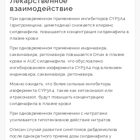
Лекарственное
взаимодействие
При одновременном применении ингибиторов CYP3A4
(эритромицина, циметидина) снижается клиренс
силденафила, повышается концентрация силденафила в
плазме крови.
При одновременном применении индинавира,
саквинавира, ритонавира повышается Cmax в плазме
крови и AUC силденафила, что обусловлено
ингибированием изофермента CYP3A4 под влиянием
индинавира, саквинавира, ритонавира.
Можно ожидать, что более сильные ингибиторы
изофермента CYP3A4, такие как кетоконазол или
итраконазол, будут повышать концентрацию
силденафила в плазме крови
При одновременном применении с нитратами
усиливается гипотензивное действие нитратов.
Описан случай развития симптомов рабдомиолиза
после однократного приема дозы силденафила у