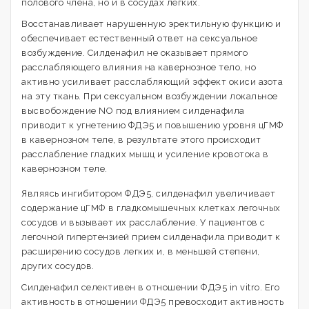
полового члена, но и в сосудах легких.
Восстанавливает нарушенную эректильную функцию и
обеспечивает естественный ответ на сексуальное
возбуждение. Силденафил не оказывает прямого
расслабляющего влияния на кавернозное тело, но
активно усиливает расслабляющий эффект окиси азота
на эту ткань. При сексуальном возбуждении локальное
высвобождение NO под влиянием силденафила
приводит к угнетению ФДЭ5 и повышению уровня цГМФ
в кавернозном теле, в результате этого происходит
расслабление гладких мышц и усиление кровотока в
кавернозном теле.
Являясь ингибитором ФДЭ5, силденафил увеличивает
содержание цГМФ в гладкомышечных клетках легочных
сосудов и вызывает их расслабление. У пациентов с
легочной гипертензией прием силденафила приводит к
расширению сосудов легких и, в меньшей степени,
других сосудов.
Силденафил селективен в отношении ФДЭ5 in vitro. Его
активность в отношении ФДЭ5 превосходит активность