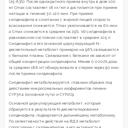
(25-63%). После однократного приема внутрь в дозе 100
мг Cmax составляет 18 нг/мл и достигается при приеме
натощак в течение 30-120 мин. При приеме
силденафила в сочетании с жирной пищей скорость
всасывания снижается; Тmax увеличивается на 60 мин,
а Cmax снижается в среднем на 29%. Vd силденафила в
равновесном состоянии составляет в среднем 105 л.
Силденафил и его основной циркулирующий N-
десметильный метаболит примерно на 96% связываются
с белками плазмы. Связывание с белками не зависит от
общей концентрации силденафила. Менее 0.0002% дозы
(в среднем 188 нг) обнаруживали в сперме через 90 мин
после приема силденафила.
Силденафил метаболизируется, главным образом под
действием микросомальных изоферментов печени
CYP3A4 (основной путь) и CYP2C9.
Основной циркулирующий метаболит, который
образуется в результате N-десметилирования
силденафила, подвергается дальнейшему метаболизму.
По селективности действия на ФДЭ метаболит
сопоставим с силденафилом, а его активность в