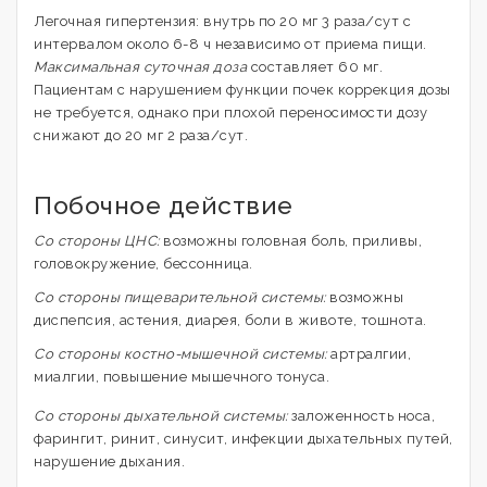
Легочная гипертензия: внутрь по 20 мг 3 раза/сут с
интервалом около 6-8 ч независимо от приема пищи.
Максимальная суточная доза
составляет 60 мг.
Пациентам с нарушением функции почек коррекция дозы
не требуется, однако при плохой переносимости дозу
снижают до 20 мг 2 раза/сут.
Побочное действие
Со стороны ЦНС:
возможны головная боль, приливы,
головокружение, бессонница.
Со стороны пищеварительной системы:
возможны
диспепсия, астения, диарея, боли в животе, тошнота.
Со стороны костно-мышечной системы:
артралгии,
миалгии, повышение мышечного тонуса.
Со стороны дыхательной системы:
заложенность носа,
фарингит, ринит, синусит, инфекции дыхательных путей,
нарушение дыхания.