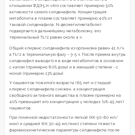
отношении ФДЭ5 in vitro составляет примерно 50%
активности самого силденафила. Концентрация
метаболита в плазме составляет примерно 40% от
таковой силденафила. N-десметилметаболит
подвергается дальнейшему метаболизму; его
терминальный T1/2 равен около 4 ч.
Общий клиренс силденафила из организма равен 41 л/ч,
а T1/2 в терминальную фазу – 3-5 ч. После приема внутрь
силденафил выводится в виде метаболитов в основном
с калом (примерно 80% дозы) и в меньшей степени - с
мочой (примерно 13% дозы).
У пациентов пожилого возраста (65 лет и старше)
клиренс силденафила снижен, а концентрация
свободного активного вещества в плазме примерно на
40% превышает его концентрацию у молодых (18-45 лет)
пациентов.
При почечной недостаточности легкой (КК 50-80 мл/
мин) и средней (КК 30-49 мл/мин) степени тяжести
фармакокинетические параметры силденафила после