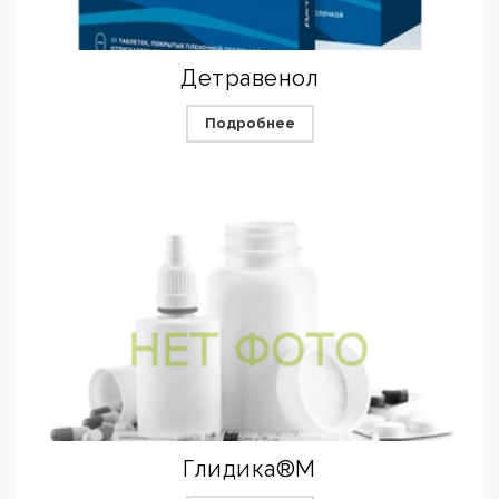
Детравенол
Подробнее
Глидика®М