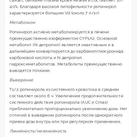
Связь с белками плазмы крови низкая и составляет 10-
40%. Благодаря высокой липофильности ропинирол
характеризуется большим Vd (около 7 л/кг).
Метаболизм
Ропинирол активно метаболизируется в печени
преимущественно изоферментом CYP1A2. Основной
метаболит (N-депропил) является неактивным и в
дальнейшем конвертируется до карбамилглюкуронида,
карбоновой кислоты и N-депропил
гидроксиметаболитов. Метаболиты преимущественно
выводятся почками.
Выведение
Т1/2 ропинирола из системного кровотока в среднем
составляет около 6 ч. Увеличение продолжительности
системного действия ропинирола (AUC и Сmах)
приблизительно пропорционально увеличению дозы. Нет
отличий в выведении ропинирола после однократного
приема дозы внутрь или при регулярном применении.
Линейность/нелинейность