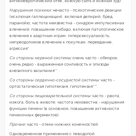
ангионевротический отек, кожную сыпь и кожный зуд).
Нарушения психики:
нечасто - психотические реакции
(исключая галлюцинации), включая делирий, бред,
паранойю; частота неизвестна - синдром импульсивных
влечений, повышение либидо, включая патологическое
влечение к азартным играм, гиперсексуальность,
непреодолимое влечение к покупкам, переедание,
агрессия*.
Со стороны нервной системы:
очень часто - обморок;
очень редко - выраженная сонливость и эпизоды
внезапного засыпания**.
Со стороны сердечно-сосудистой системы:
часто -
ортостатическая гипотензия, гипотензия***.
Со стороны пищеварительной системы:
часто - рвота,
изжога, боль в животе; частота неизвестна - нарушения
функции печени (в основном, повышение активности
печеночных ферментов).
Прочие:
часто - отеки нижних конечностей.
Одновременное применение с леводопой