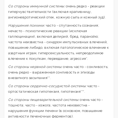
Со стороны иммунной системы:
очень редко - реакции
гиперчувствительности (включая крапивницу,
ангионевротический отек, кожную сыпь и кожный зуд).
Нарушения психики:
часто - спутанность сознания;
нечасто - психотические реакции (исключая
галлюцинации), включая делирий, бред, паранойю;
частота неизвестна - синдром импульсивных влечений,
повышение либидо, включая патологическое влечение к
азартным играм, гиперсексуальность, непреодолимое
влечение к покупкам, переедание, агрессия*.
Со стороны нервной системы:
очень часто - сонливость;
очень редко - выраженная сонливость и эпизоды
внезапного засыпания**.
Со стороны сердечно-сосудистой системы:
часто -
ортостатическая гипотензия, гипотензия***.
Со стороны пищеварительной системы:
очень часто -
тошнота; часто - изжога; частота неизвестна -
нарушения функции печени (в основном, повышение
активности печеночных ферментов).