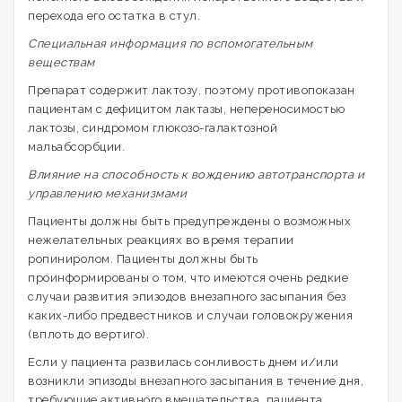
перехода его остатка в стул.
Специальная информация по вспомогательным
веществам
Препарат содержит лактозу, поэтому противопоказан
пациентам с дефицитом лактазы, непереносимостью
лактозы, синдромом глюкозо-галактозной
мальабсорбции.
Влияние на способность к вождению автотранспорта и
управлению механизмами
Пациенты должны быть предупреждены о возможных
нежелательных реакциях во время терапии
ропиниролом. Пациенты должны быть
проинформированы о том, что имеются очень редкие
случаи развития эпизодов внезапного засыпания без
каких-либо предвестников и случаи головокружения
(вплоть до вертиго).
Если у пациента развилась сонливость днем и/или
возникли эпизоды внезапного засыпания в течение дня,
требующие активного вмешательства, пациента