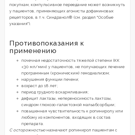
покупкам, компульсивное переедание может возникнуть
у пациентов, применяющих агонисты дофаминовых
рецепторов, в т.ч. Синдранол® (см. раздел "Особые
указания").
Противопоказания к
применению
почечная недостаточность тяжелой степени (КК
<30 мл/мин) у пациентов, не получающих лечение
программным (хроническим) гемодиализом;
нарушения функции печени;
возраст до 18 лет;
период грудного вскармливания;
дефицит лактазы, непереносимость лактозы,
синдром глюкозо-галактозной мальабсорбции;
повышенная чувствительность к ропиниролу или
любому из компонентов, входящих в состав
препарата.
С осторожностью
назначают ропинирол пациентам с