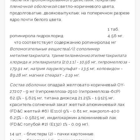
пленочной оболочкой
светло-коричневого цвета,
продолговатые, двояковыпуклые; на поперечном разрезе
ядро почти белого цвета.
1 таб.
ропинирола гидрохлорид
4.56 мг,
что соответствует содержанию ропинирола
4 мг
Вспомогательные вещества[/i]: сополимер
метилметакрилата, триметиламмониоэтилметакрилата
хлорида и этилакрилата [2:0.1:1] - 10.56 мг, гипромеллоза -
179.91 мг, натрия лаурилсульфат - 13.5 мг, коповидон -
89.28 мг, магния стеарат - 2.19 мг.
Состав оболочки:
опадрай желтовато-коричневый OY-
27207 - 9 мг (гипромеллоза-2910 (гипромеллоза-6cP)
62.5% - 5.625 мг, титана диоксид 21.25% - 1.9125 мг,
краситель солнечный закат желтый алюминиевый лак
(FD&C желтый #6) (E110) 9% - 0.81 мг, макрогол-400
6.25% - 0.5625 мг, индигокармин алюминиевый лак
(FD&C голубой #2) (E132) 1% - 0.09 мг).
14 шт. - блистеры (2) - пачки картонные.