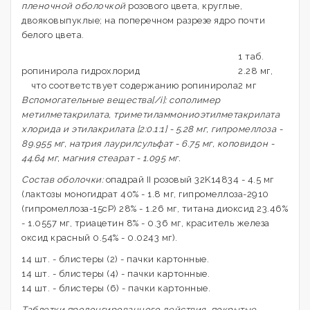
пленочной оболочкой
розового цвета, круглые,
двояковыпуклые; на поперечном разрезе ядро почти
белого цвета.
1 таб.
ропинирола гидрохлорид
2.28 мг,
что соответствует содержанию ропинирола
2 мг
Вспомогательные вещества[/i]: сополимер
метилметакрилата, триметиламмониоэтилметакрилата
хлорида и этилакрилата [2:0.1:1] - 5.28 мг, гипромеллоза -
89.955 мг, натрия лаурилсульфат - 6.75 мг, коповидон -
44.64 мг, магния стеарат - 1.095 мг.
Состав оболочки:
опадрай II розовый 32K14834 - 4.5 мг
(лактозы моногидрат 40% - 1.8 мг, гипромеллоза-2910
(гипромеллоза-15cP) 28% - 1.26 мг, титана диоксид 23.46%
- 1.0557 мг, триацетин 8% - 0.36 мг, краситель железа
оксид красный 0.54% - 0.0243 мг).
14 шт. - блистеры (2) - пачки картонные.
14 шт. - блистеры (4) - пачки картонные.
14 шт. - блистеры (6) - пачки картонные.
Таблетки пролонгированного действия, покрытые