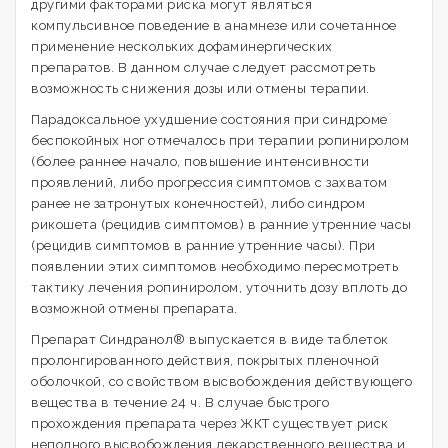
другими факторами риска могут являться
компульсивное поведение в анамнезе или сочетанное
применение нескольких дофаминергических
препаратов. В данном случае следует рассмотреть
возможность снижения дозы или отмены терапии.
Парадоксальное ухудшение состояния при синдроме
беспокойных ног отмечалось при терапии ропиниролом
(более раннее начало, повышение интенсивности
проявлений, либо прогрессия симптомов с захватом
ранее не затронутых конечностей), либо синдром
рикошета (рецидив симптомов) в ранние утренние часы
(рецидив симптомов в ранние утренние часы). При
появлении этих симптомов необходимо пересмотреть
тактику лечения ропиниролом, уточнить дозу вплоть до
возможной отмены препарата.
Препарат Синдранол® выпускается в виде таблеток
пролонгированного действия, покрытых пленочной
оболочкой, со свойством высвобождения действующего
вещества в течение 24 ч. В случае быстрого
прохождения препарата через ЖКТ существует риск
неполного высвобождения лекарственного вещества и