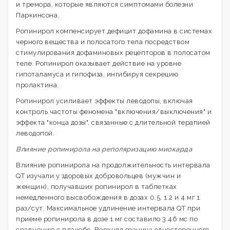
и тремора, которые являются симптомами болезни
Паркинсона.
Ропинирол компенсирует дефицит дофамина в системах
черного вещества и полосатого тела посредством
стимулирования дофаминовых рецепторов в полосатом
теле. Ропинирол оказывает действие на уровне
гипоталамуса и гипофиза, ингибируя секрецию
пролактина.
Ропинирол усиливает эффекты леводопы, включая
контроль частоты феномена "включения/выключения" и
эффекта "конца дозы", связанные с длительной терапией
леводопой.
Влияние ропинирола на реполяризацию миокарда
Влияние ропинирола на продолжительность интервала
QT изучали у здоровых добровольцев (мужчин и
женщин), получавших ропинирол в таблетках
немедленного высвобождения в дозах 0.5, 1.2 и 4 мг 1
раз/сут. Максимальное удлинение интервала QT при
приеме ропинирола в дозе 1 мг составило 3.46 мс по
сравнению с плацебо. Верхняя граница одностороннего