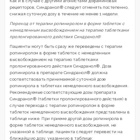
Как и в случае с другими агонистами дофаминовых
рецепторов, Синдранол® следует отменять постепенно,
снижая суточную дозу в течение не менее 1 недели.
Переход от терапии ропиниролом в форме таблеток с
немедленным высвобождением на терапию таблетками
пролонгированного действия Синдранол®
Пациенты могут быть сразу же переведены с терапии
ропиниролом в форме таблеток с немедленным
высвобождением на терапию таблетками
пролонгированного действия Синдранол®. Доза
ропинирола в препарате Синдранол® должна
соответствовать принимаемой суточной дозе
ропинирола в таблетках немедленного высвобождения.
Рекомендуемые соответствующие дозы препарата
Синдранол® (таблетки пролонгированного действия) в
случае перехода с терапии ропиниролом в форме
таблеток немедленного высвобождения представлены в
таблице ниже. При приеме другой дозы ропинирола в
форме таблеток немедленного высвобождения, не
указанной в таблице, пациента следует перевести на
ближайшую дозу, указанную в таблице: