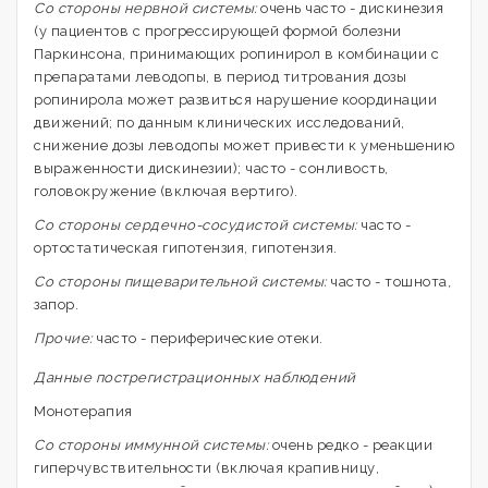
Со стороны нервной системы:
очень часто - дискинезия
(у пациентов с прогрессирующей формой болезни
Паркинсона, принимающих ропинирол в комбинации с
препаратами леводопы, в период титрования дозы
ропинирола может развиться нарушение координации
движений; по данным клинических исследований,
снижение дозы леводопы может привести к уменьшению
выраженности дискинезии); часто - сонливость,
головокружение (включая вертиго).
Со стороны сердечно-сосудистой системы:
часто -
ортостатическая гипотензия, гипотензия.
Со стороны пищеварительной системы:
часто - тошнота,
запор.
Прочие:
часто - периферические отеки.
Данные пострегистрационных наблюдений
Монотерапия
Со стороны иммунной системы:
очень редко - реакции
гиперчувствительности (включая крапивницу,