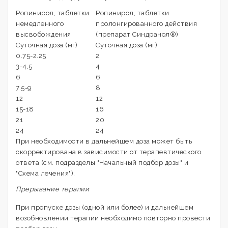
Ропинирол, таблетки
Ропинирол, таблетки
немедленного
пролонгированного действия
высвобождения
(препарат Синдранол®)
Суточная доза (мг)
Суточная доза (мг)
0.75-2.25
2
3-4.5
4
6
6
7.5-9
8
12
12
15-18
16
21
20
24
24
При необходимости в дальнейшем доза может быть
скорректирована в зависимости от терапевтического
ответа (см. подразделы "Начальный подбор дозы" и
"Схема лечения").
Прерывание терапии
При пропуске дозы (одной или более) и дальнейшем
возобновлении терапии необходимо повторно провести