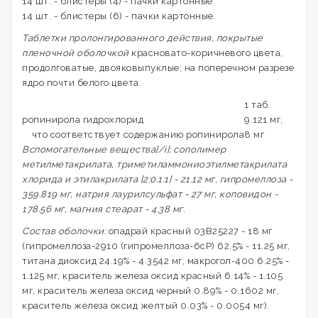
14 шт. - блистеры (4) - пачки картонные.
14 шт. - блистеры (6) - пачки картонные.
Таблетки пролонгированного действия, покрытые
пленочной оболочкой
красновато-коричневого цвета,
продолговатые, двояковыпуклые; на поперечном разрезе
ядро почти белого цвета.
1 таб.
ропинирола гидрохлорид
9.121 мг,
что соответствует содержанию ропинирола
8 мг
Вспомогательные вещества[/i]: сополимер
метилметакрилата, триметиламмониоэтилметакрилата
хлорида и этилакрилата [2:0.1:1] - 21.12 мг, гипромеллоза -
359.819 мг, натрия лаурилсульфат - 27 мг, коповидон -
178.56 мг, магния стеарат - 4.38 мг.
Состав оболочки:
опадрай красный 03B25227 - 18 мг
(гипромеллоза-2910 (гипромеллоза-6cP) 62.5% - 11.25 мг,
титана диоксид 24.19% - 4.3542 мг, макрогол-400 6.25% -
1.125 мг, краситель железа оксид красный 6.14% - 1.105
мг, краситель железа оксид черный 0.89% - 0.1602 мг,
краситель железа оксид желтый 0.03% - 0.0054 мг).