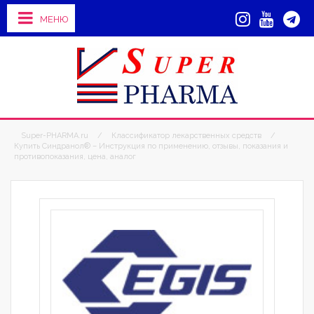
МЕНЮ
Super-PHARMA.ru
/
Классификатор лекарственных средств
/
Купить Синдранол® – Инструкция по применению, отзывы, показания и
противопоказания, цена, аналог