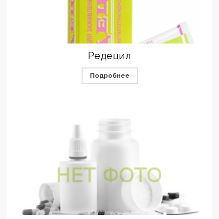
Редецил
Подробнее