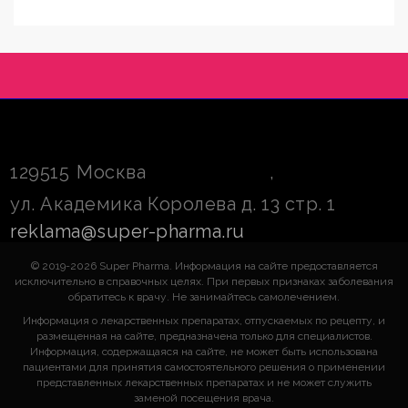
129515
Москва
,
ул. Академика Королева д. 13 стр. 1
reklama@super-pharma.ru
© 2019-2026 Super Pharma. Информация на сайте предоставляется
исключительно в справочных целях. При первых признаках заболевания
обратитесь к врачу. Не занимайтесь самолечением.
Информация о лекарственных препаратах, отпускаемых по рецепту, и
размещенная на сайте, предназначена только для специалистов.
Информация, содержащаяся на сайте, не может быть использована
пациентами для принятия самостоятельного решения о применении
представленных лекарственных препаратах и не может служить
заменой посещения врача.