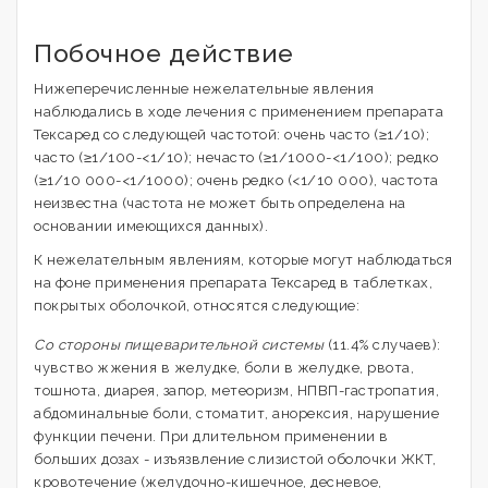
Побочное действие
Нижеперечисленные нежелательные явления
наблюдались в ходе лечения с применением препарата
Тексаред со следующей частотой: очень часто (≥1/10);
часто (≥1/100-<1/10); нечасто (≥1/1000-<1/100); редко
(≥1/10 000-<1/1000); очень редко (<1/10 000), частота
неизвестна (частота не может быть определена на
основании имеющихся данных).
К нежелательным явлениям, которые могут наблюдаться
на фоне применения препарата Тексаред в таблетках,
покрытых оболочкой, относятся следующие:
Со стороны пищеварительной системы
(11.4% случаев):
чувство жжения в желудке, боли в желудке, рвота,
тошнота, диарея, запор, метеоризм, НПВП-гастропатия,
абдоминальные боли, стоматит, анорексия, нарушение
функции печени. При длительном применении в
больших дозах - изъязвление слизистой оболочки ЖКТ,
кровотечение (желудочно-кишечное, десневое,