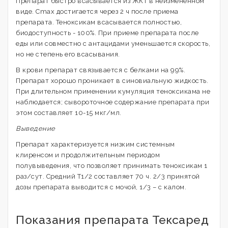
Препарат быстро всасывается из ЖКТ в неизмененном
виде. Cmax достигается через 2 ч после приема
препарата. Теноксикам всасывается полностью,
биодоступность - 100%. При приеме препарата после
еды или совместно с антацидами уменьшается скорость,
но не степень его всасывания.
В крови препарат связывается с белками на 99%.
Препарат хорошо проникает в синовиальную жидкость.
При длительном применении кумуляция теноксикама не
наблюдается; сывороточное содержание препарата при
этом составляет 10-15 мкг/мл.
Выведение
Препарат характеризуется низким системным
клиренсом и продолжительным периодом
полувыведения, что позволяет принимать теноксикам 1
раз/сут. Средний Т1/2 составляет 70 ч. 2/3 принятой
дозы препарата выводится с мочой, 1/3 – с калом.
Показания препарата Тексаред