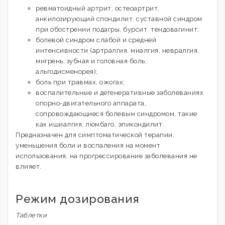
ревматоидный артрит, остеоартрит,
анкилозирующий спондилит, суставной синдром
при обострении подагры, бурсит, тендовагинит;
болевой синдром слабой и средней
интенсивности (артралгия, миалгия, невралгия,
мигрень, зубная и головная боль,
альгодисменорея);
боль при травмах, ожогах;
воспалительные и дегенеративные заболеваниях
опорно-двигательного аппарата,
сопровождающиеся болевым синдромом, такие
как ишиалгия, люмбаго, эпикондилит.
Предназначен для симптоматической терапии,
уменьшения боли и воспаления на момент
использования, на прогрессирование заболевания не
влияет.
Режим дозирования
Таблетки