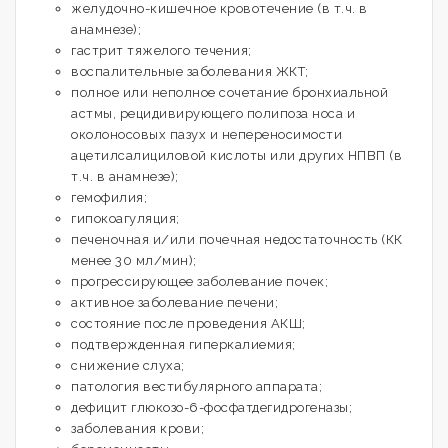
желудочно-кишечное кровотечение (в т.ч. в
анамнезе);
гастрит тяжелого течения;
воспалительные заболевания ЖКТ;
полное или неполное сочетание бронхиальной
астмы, рецидивирующего полипоза носа и
околоносовых пазух и непереносимости
ацетилсалициловой кислоты или других НПВП (в
т.ч. в анамнезе);
гемофилия;
гипокоагуляция;
печеночная и/или почечная недостаточность (КК
менее 30 мл/мин);
прогрессирующее заболевание почек;
активное заболевание печени;
состояние после проведения АКШ;
подтвержденная гиперкалиемия;
снижение слуха;
патология вестибулярного аппарата;
дефицит глюкозо-6-фосфатдегидрогеназы;
заболевания крови;