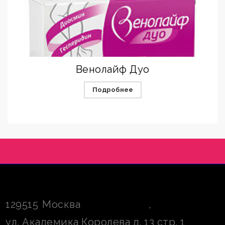
Венолайф ­Дуо
Подробнее
129515
Москва
,
ул. Академика Королева д. 13 стр. 1