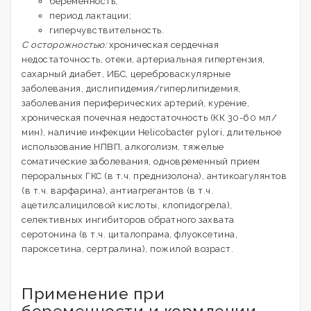
беременность;
период лактации;
гиперчувствительность.
С осторожностью:
хроническая сердечная
недостаточность, отеки, артериальная гипертензия,
сахарный диабет, ИБС, цереброваскулярные
заболевания, дислипидемия/гиперлипидемия,
заболевания периферических артерий, курение,
хроническая почечная недостаточность (КК 30-60 мл/
мин), наличие инфекции Helicobacter pylori, длительное
использование НПВП, алкоголизм, тяжелые
соматические заболевания, одновременный прием
пероральных ГКС (в т.ч. преднизолона), антикоагулянтов
(в т.ч. варфарина), антиагрегантов (в т.ч.
ацетилсалициловой кислоты, клопидогрела),
селективных ингибиторов обратного захвата
серотонина (в т.ч. циталопрама, флуоксетина,
пароксетина, сертралина), пожилой возраст.
Применение при
беременности и кормлении