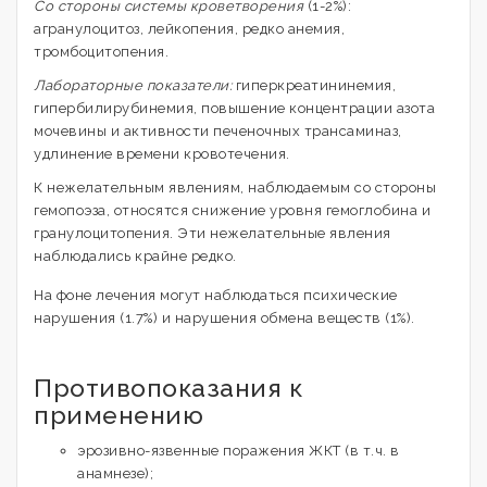
Со стороны системы кроветворения
(1-2%):
агранулоцитоз, лейкопения, редко анемия,
тромбоцитопения.
Лабораторные показатели:
гиперкреатининемия,
гипербилирубинемия, повышение концентрации азота
мочевины и активности печеночных трансаминаз,
удлинение времени кровотечения.
К нежелательным явлениям, наблюдаемым со стороны
гемопоэза, относятся снижение уровня гемоглобина и
гранулоцитопения. Эти нежелательные явления
наблюдались крайне редко.
На фоне лечения могут наблюдаться психические
нарушения (1.7%) и нарушения обмена веществ (1%).
Противопоказания к
применению
эрозивно-язвенные поражения ЖКТ (в т.ч. в
анамнезе);