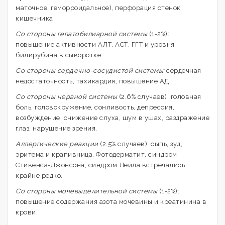
маточное, геморроидальное), перфорация стенок
кишечника.
Со стороны гепатобилиарной системы
(1-2%):
повышение активности АЛТ, АСТ, ГГТ и уровня
билирубина в сыворотке.
Со стороны сердечно-сосудистой системы:
сердечная
недостаточность, тахикардия, повышение АД.
Со стороны нервной системы
(2.6% случаев): головная
боль, головокружение, сонливость, депрессия,
возбуждение, снижение слуха, шум в ушах, раздражение
глаз, нарушение зрения.
Аллергические реакции
(2.5% случаев): сыпь, зуд,
эритема и крапивница. Фотодерматит, синдром
Стивенса-Джонсона, синдром Лейла встречались
крайне редко.
Со стороны мочевыделительной системы
(1-2%):
повышение содержания азота мочевины и креатинина в
крови.