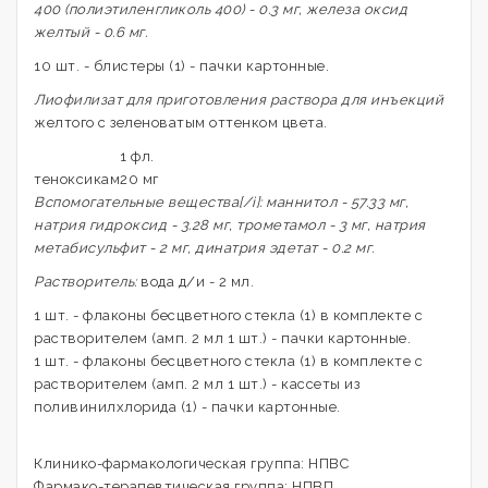
400 (полиэтиленгликоль 400) - 0.3 мг, железа оксид
желтый - 0.6 мг.
10 шт. - блистеры (1) - пачки картонные.
Лиофилизат для приготовления раствора для инъекций
желтого с зеленоватым оттенком цвета.
1 фл.
теноксикам
20 мг
Вспомогательные вещества[/i]: маннитол - 57.33 мг,
натрия гидроксид - 3.28 мг, трометамол - 3 мг, натрия
метабисульфит - 2 мг, динатрия эдетат - 0.2 мг.
Растворитель:
вода д/и - 2 мл.
1 шт. - флаконы бесцветного стекла (1) в комплекте с
растворителем (амп. 2 мл 1 шт.) - пачки картонные.
1 шт. - флаконы бесцветного стекла (1) в комплекте с
растворителем (амп. 2 мл 1 шт.) - кассеты из
поливинилхлорида (1) - пачки картонные.
Клинико-фармакологическая группа: НПВС
Фармако-терапевтическая группа: НПВП