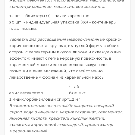
желтый, левоментол, масло апельсина, масло апельсина
концентрированное, масло листьев эвкалипта.
12 шт. - блистеры (1) - пачки картонные.
30 шт. - индивидуальная упаковка (30) - контейнеры
пластиковые.
Таблетки для рассасывания медово-лимонные
красно-
коричневого цвета, круглые, выпуклой формы с обеих
сторон, с характерным вкусом лимона и охлаждающим
эффектом; имеют слегка неровную поверхность, в
карамельной массе имеются мелкие воздушные
пузырьки в виде включений, что свойственно
лекарственным формам из карамельной массы.
1 таб.
амилметакрезол
600 мкг
2,4-дихлорбензиловый спирт
1.2 мг
Вспомогательные вещества[/i]: сахароза, сахарный
сироп, вода очищенная, натрия сахаринат, левоментол,
лимонная кислота, краситель хинолин желтый,
краситель коричневый шоколадный, ароматизатор
медово-лимонный.