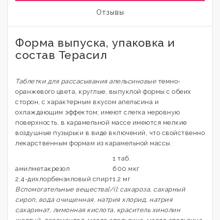
Отзывы
Форма выпуска, упаковка и
состав Терасил
Таблетки для рассасывания апельсиновые
темно-
оранжевого цвета, круглые, выпуклой формы с обеих
сторон, с характерным вкусом апельсина и
охлаждающим эффектом; имеют слегка неровную
поверхность, в карамельной массе имеются мелкие
воздушные пузырьки в виде включений, что свойственно
лекарственным формам из карамельной массы.
1 таб.
амилметакрезол
600 мкг
2,4-дихлорбензиловый спирт
1.2 мг
Вспомогательные вещества[/i]: сахароза, сахарный
сироп, вода очищенная, натрия хлорид, натрия
сахаринат, лимонная кислота, краситель хинолин