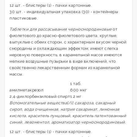
12 шт. - блистеры (1) - пачки картонные.
30 шт. - индивидуальная упаковка (30) - контейнеры
пластиковые.
Таблетки для рассасывания черносмородиновые
от
фиолетового до красно-фиолетового цвета, круглые,
выпуклые с обеих сторон, с характерным вкусом черной
смородины и охлаждающим эффектом; имеют слегка
неровную поверхность, в карамельной массе имеются
мелкие воздушные пузырьки в виде включений, что
свойственно лекарственным формам из карамельной
массы.
1 таб.
амилметакрезол
600 мкг
2,4-дихлорбензиловый спирт
1.2 мг
Вспомогательные вещества[/i]: сахароза, сахарный
сироп, вода очищенная, натрия сахаринат, лимонная
кислота, краситель пунцовый, краситель патентованный
синий, левоментол, ароматизатор черносмородиновый.
12 шт. - блистеры (1) - пачки картонные.