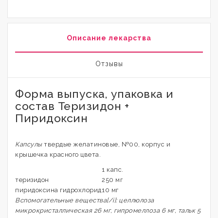
Описание лекарства
Отзывы
Форма выпуска, упаковка и
состав Теризидон +
Пиридоксин
Капсулы
твердые желатиновые, №00, корпус и
крышечка красного цвета.
1 капс.
теризидон
250 мг
пиридоксина гидрохлорид
10 мг
Вспомогательные вещества[/i]: целлюлоза
микрокристаллическая 26 мг, гипромеллоза 6 мг, тальк 5