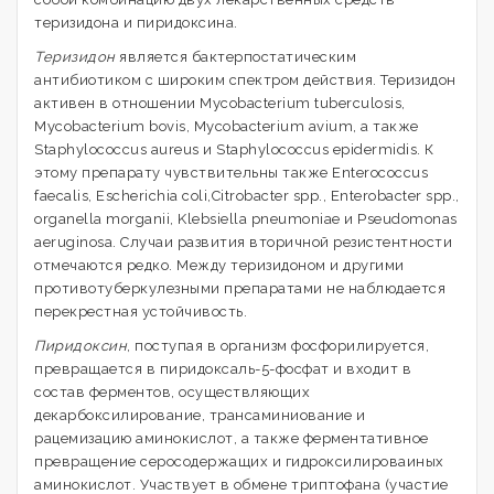
теризидона и пиридоксина.
Теризидон
является бактерпостатическим
антибиотиком с широким спектром действия. Теризидон
активен в отношении Mycobacterium tuberculosis,
Mycobacterium bovis, Mycobacterium avium, а также
Staphylococcus aureus и Staphylococcus epidermidis. К
этому препарату чувствительны также Enterococcus
faecalis, Escherichia coli,Citrobacter spp., Enterobacter spp.,
organella morganii, Klebsiella pneumoniae и Pseudomonas
aeruginosa. Случаи развития вторичной резистентности
отмечаются редко. Между теризидоном и другими
противотуберкулезными препаратами не наблюдается
перекрестная устойчивость.
Пиридоксин
, поступая в организм фосфорилируется,
превращается в пиридоксаль-5-фосфат и входит в
состав ферментов, осуществляющих
декарбоксилирование, трансаминиование и
рацемизацию аминокислот, а также ферментативное
превращение серосодержащих и гидроксилироваиных
аминокислот. Участвует в обмене триптофана (участие