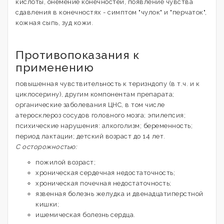
кислоты, онемение конечностей, появление чувства
сдавления в конечностях - симптом "чулок" и "перчаток",
кожная сыпь, зуд кожи.
Противопоказания к
применению
повышенная чувствительность к теризндопу (в т.ч. и к
циклосерину), другим компонентам препарата;
органические заболевания ЦНС, в том числе
атеросклероз сосудов головного мозга; эпилепсия;
психические нарушения: алкоголизм; беременность;
период лактации; детский возраст до 14 лет.
С осторожностью:
пожилой возраст;
хроническая сердечная недостаточность;
хроническая почечная недостаточность;
язвенная болезнь желудка и двенадцатиперстной
кишки;
ишемическая болезнь сердца.