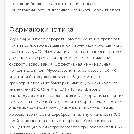
в реакции биосинтеза сеотонин) и снижает
нейротоксичность гидразидов изоникотиновой кислоты.
Фармакокинетика
Теризидон.
После перорального применения препарат
почти полностью всасывается из желудочно-кишечного
тракта (70-90%). Максимальная концентрация в плазме
достигается через 2-3 ч. Прием пиши не влияет на
скорость всасывания. Эффективная минимальная
концентрация для Mycobacterium tuberculosis - 10-40
мг/л, для Staphylococcus spp. - 8-32 мг/л, для
грамотрицательных бактерии, имеющих клиническое
значение - 20-250 мг/л. T1/2 - 21 час. Широко
распределяется в тканях и жидкостях организма, легких,
желчи, асцитической жидкости, плевральном выпоте и
синовиальной жидкости, лимфе и в мокроте. Очень
хорошо проникает в цереброспинальную жидкость (80-
100% от концентрации в сыворотке), более высокая
концентрация в ликворе создается при воспалительных
изменениях мозговых оболочек.