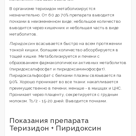
В организме теризидон метаболизирустся
незначительно. От 60 до 70% препарата выводится
почками в неизмененном виде; небольшое количество
выводится через кишечник и небольшая часть в виде
метаболитов.
Пиридоксин
всасывается быстро на всем протяжении
тонкой кишки, большее количество абсорбируется в
тощей кишке. Метаболизируется и печени с
образованием фармакологически активных метаболитов
(пиридоксальфосфат и пиридоксаминофосфат).
Пиридоксальфосфат с белками плазмы связывается па
90%. Хорошо проникает во все ткани: накапливается
преимущественно в печени, меньше - в мышцах и ЦНС.
Проникает через плаценту, секретируется с грудным
молоком. T1/2 - 15-20 дней. Выводится почками.
Показания препарата
Теризидон + Пиридоксин