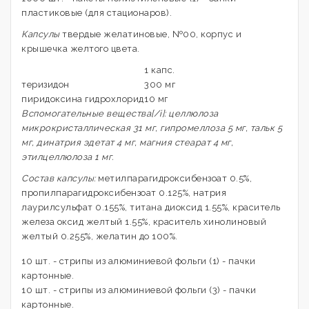
пластиковые (для стационаров).
Капсулы
твердые желатиновые, №00, корпус и
крышечка желтого цвета.
1 капс.
теризидон
300 мг
пиридоксина гидрохлорид
10 мг
Вспомогательные вещества[/i]: целлюлоза
микрокристаллическая 31 мг, гипромеллоза 5 мг, тальк 5
мг, динатрия эдетат 4 мг, магния стеарат 4 мг,
этилцеллюлоза 1 мг.
Состав капсулы:
метилпарагидроксибензоат 0.5%,
пропилпарагидроксибензоат 0.125%, натрия
лаурилсульфат 0.155%, титана диоксид 1.55%, краситель
железа оксид желтый 1.55%, краситель хинолиновый
желтый 0.255%, желатин до 100%.
10 шт. - стрипы из алюминиевой фольги (1) - пачки
картонные.
10 шт. - стрипы из алюминиевой фольги (3) - пачки
картонные.