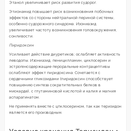
Этанол увеличивает риск развития судорог.
Этионамид повышает риск возникновения побочных
эффектов со стороны нейтральной периной системы,
особенно судорожного синдрома. Изониазид
увеличивает частоту возникновения головокружения,
сонливости.
Пиридоксин
Усиливает действие диуретиков; ослабляет активность
леводопы. Изониазид, пеницилламин, циклосерин и
эстрогенсодержащие пероральные контрацептивы
ослабляют эффект пиридоксина. Сочетается с
сердечными гликозидами (пиридоксин способствует
повышению синтеза сократительных белков в
миокарде), с глутаминовой кислотой и калия и магния
aспарагинатом.
Не применять вместе с цпклосерином, так как теризидон
является его производным.