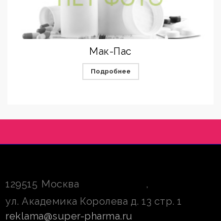
Мак-Пас
Подробнее
129515
Москва
,
ул. Академика Королева д. 13 стр. 1
reklama@super-pharma.ru