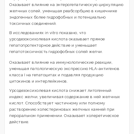
Оказывает влияние на энтерогепатическую циркуляцию
желчных солей, уменьшая реабсорбцию в кишечнике
эндогенных более гидрофобных и потенциально
токсичных соединений.
В исследованиях in vitro показано, что
урсодезоксихолевая кислота оказывает прямое
гепатопротекторное действие и уменьшает
гепатотоксичность гидрофобных солей желчи.
Оказывает влияние на иммунологические реакции,
уменьшая патологическую экспрессию HLA-антигенов
класса I на гепатоцитах и подавляя продукцию
цитокинов и интерлейкинов.
Урсодезоксихолевая кислота снижает литогенный
индекс желчи, увеличивая содержание в ней желчных
кислот. Способствует частичному или полному
растворению холестериновых желчных камней при
пероральном применении. Оказывает холеретическое
действие.