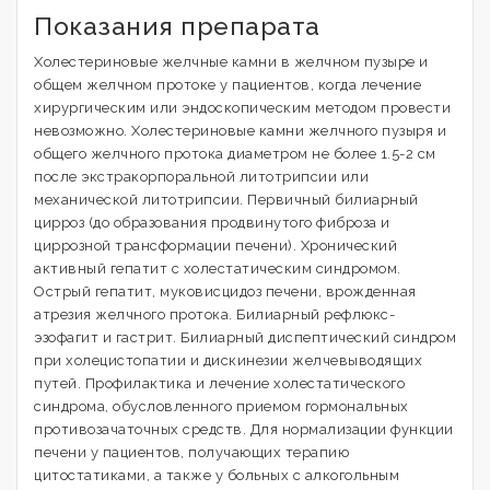
Показания препарата
Холестериновые желчные камни в желчном пузыре и
общем желчном протоке у пациентов, когда лечение
хирургическим или эндоскопическим методом провести
невозможно. Холестериновые камни желчного пузыря и
общего желчного протока диаметром не более 1.5-2 см
после экстракорпоральной литотрипсии или
механической литотрипсии. Первичный билиарный
цирроз (до образования продвинутого фиброза и
циррозной трансформации печени). Хронический
активный гепатит с холестатическим синдромом.
Острый гепатит, муковисцидоз печени, врожденная
атрезия желчного протока. Билиарный рефлюкс-
эзофагит и гастрит. Билиарный диспептический синдром
при холецистопатии и дискинезии желчевыводящих
путей. Профилактика и лечение холестатического
синдрома, обусловленного приемом гормональных
противозачаточных средств. Для нормализации функции
печени у пациентов, получающих терапию
цитостатиками, а также у больных с алкогольным