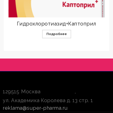
Гидрохлоротиазид+Каптоприл
Подробнее
129515
Москва
,
ул. Академика Королева д. 13 стр. 1
reklama@super-pharma.ru