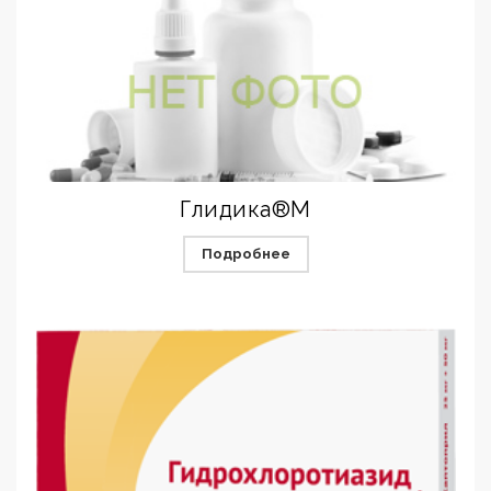
Глидика®М
Подробнее