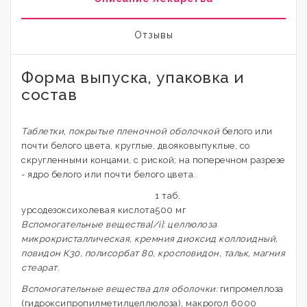
Отзывы
Форма выпуска, упаковка и
состав
Таблетки, покрытые пленочной оболочкой
белого или
почти белого цвета, круглые, двояковыпуклые, со
скругленными концами, с риской; на поперечном разрезе
- ядро белого или почти белого цвета.
1 таб.
урсодезоксихолевая кислота
500 мг
Вспомогательные вещества[/i]: целлюлоза
микрокристаллическая, кремния диоксид коллоидный,
повидон К30, полисорбат 80, кросповидон, тальк, магния
стеарат.
Вспомогательные вещества для оболочки:
гипромеллоза
(гидроксипропилметилцеллюлоза), макрогол 6000