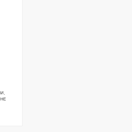
И,
ОНЕ