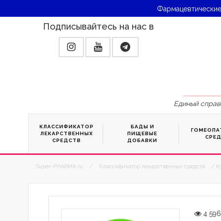
Фармацевтические
Подписывайтесь на нас в
Единый справ
КЛАССИФИКАТОР
БАДЫ И
ГОМЕОПА
ЛЕКАРСТВЕННЫХ
ПИЩЕВЫЕ
СРЕ
СРЕДСТВ
ДОБАВКИ
Super-PHARMA.ru
/
Классификатор лекарственных средств
/ К
4 59