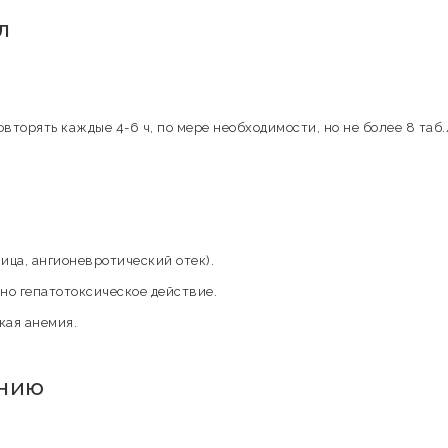
л
овторять каждые 4-6 ч, по мере необходимости, но не более 8 таб.
ица, ангионевротический отек).
о гепатотоксическое действие.
кая анемия.
ению