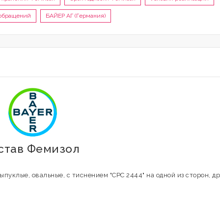
 обращений
БАЙЕР АГ (Германия)
остав Фемизол
ыпуклые, овальные, с тиснением "CPC 2444" на одной из сторон, др