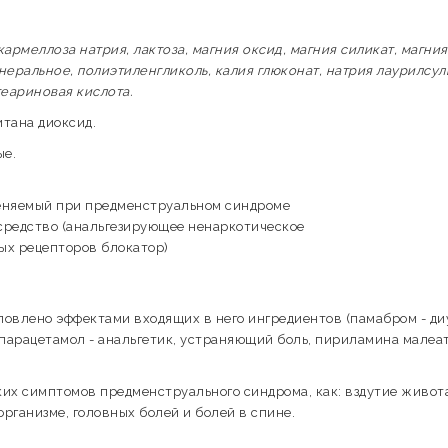
кармеллоза натрия, лактоза, магния оксид, магния силикат, магния
еральное, полиэтиленгликоль, калия глюконат, натрия лаурилсул
теариновая кислота.
тана диоксид.
ые.
меняемый при предменструальном синдроме
средство (анальгезирующее ненаркотическое
ых рецепторов блокатор)
овлено эффектами входящих в него ингредиентов (памабром - ди
арацетамол - анальгетик, устраняющий боль, пириламина малеат
их симптомов предменструального синдрома, как: вздутие живот
организме, головных болей и болей в спине.