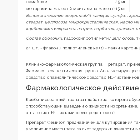
памабром
25 мг
мепирамина малеат (пириламина малеат)
15 мг
Вспомогательные вещества[/i]: кальция сульфат, крос
стеарат, целлюлоза микрокристаллическая, масло мин
карбоксиметилкрахмал натрия, сорбитол, крахмал, с
Состав оболочки:
гидроксипропилметилцеллюлоза, ти
24 шт. - флаконы полиэтиленовые (1) - пачки картонн
Клинико-фармакологическая группа: Препарат, при
Фармако-терапевтическая группа: Анальгезирующее 
средство+спазмолитическое средство+H1-гистаминов
Фармакологическое действие
Комбинированный препарат действие, которого обусл
способствующий выведению жидкости из организма, п
антагонист Н1-гистаминовых рецепторов).
Препарат Фемизол предназначен для купирования так
увеличение массы тела за счет задержки жидкости в 