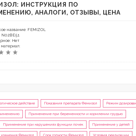
ИЗОЛ: ИНСТРУКЦИЯ ПО
МЕНЕНИЮ, АНАЛОГИ, ОТЗЫВЫ, ЦЕНА
ое название: FEMIZOL
: N02BE51
рное: Нет
 материал:
огическое действие
Показания препарата Фемизол
Режим дозирова
применению
Применение при беременности и кормлении грудью
Применение при нарушениях функции почек
Применение у детей
 хранения Фемизол
Срок годности Фемизол
Условия реализации