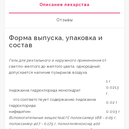
Описание лекарства
Отзывы
Форма выпуска, упаковка и
состав
Гель для ректального и наружного применения
от
светло-желтого до желтого цвета, однородный;
допускается наличие пузырьков воздуха.
1 г
0.0213
лидокаина гидрохлорида моногидрат
г,
что соответствует содержанию лидокаина
0.02 г
гидрохлорида
нифедипин
0.003 г
Вспомогательные вещества[/i]: полоксамер 188 - 0.05 г,
полоксамер 407 - 0.175 г, полиэтиленоксид 400