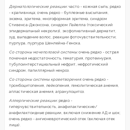
Дерматологические реакции:
часто - кожная сыпь; редко
- крапивница; очень редко - буллезные высыпания,
экзема, эритема, многоформная эритема, синдром
Стивенса-Джонсона, синдром Лайелла (токсический
эпидермальный некролиз), эксфолиативный дерматит,
зуд, выпадение волос, реакции фоточувствительности;
пурпура, пурпура Шенлейна-Геноха.
Со стороны мочеполовой системы:
очень редко - острая
почечная недостаточность, гематурия, протеинурия,
тубулоинтерстициальный нефрит, нефротический
синдром, папиллярный некроз.
Со
стороны системы кроветворения:
очень редко -
тромбоцитопения, лейкопения, гемолитическая анемия,
апластическая анемия, агранулоцитоз.
Аллергические реакции:
редко -
гиперчувствительность, анафилактические/
анафилактоидные реакции, включая снижение АД и шок;
очень редко - ангионевротический отек (включая отек
лица).