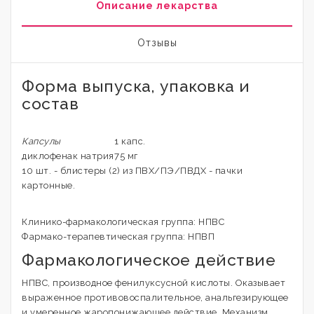
Описание лекарства
Отзывы
Форма выпуска, упаковка и
состав
Капсулы
1 капс.
диклофенак натрия
75 мг
10 шт. - блистеры (2) из ПВХ/ПЭ/ПВДХ - пачки
картонные.
Клинико-фармакологическая группа: НПВС
Фармако-терапевтическая группа: НПВП
Фармакологическое действие
НПВС, производное фенилуксусной кислоты. Оказывает
выраженное противовоспалительное, анальгезирующее
и умеренное жаропонижающее действие. Механизм