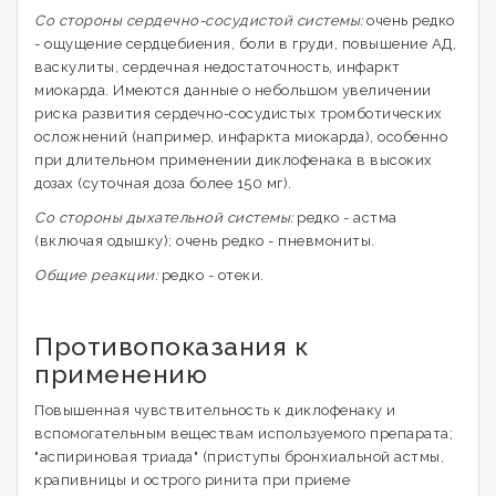
Со стороны сердечно-сосудистой системы:
очень редко
- ощущение сердцебиения, боли в груди, повышение АД,
васкулиты, сердечная недостаточность, инфаркт
миокарда. Имеются данные о небольшом увеличении
риска развития сердечно-сосудистых тромботических
осложнений (например, инфаркта миокарда), особенно
при длительном применении диклофенака в высоких
дозах (суточная доза более 150 мг).
Со стороны дыхательной системы:
редко - астма
(включая одышку); очень редко - пневмониты.
Общие реакции:
редко - отеки.
Противопоказания к
применению
Повышенная чувствительность к диклофенаку и
вспомогательным веществам используемого препарата;
"аспириновая триада" (приступы бронхиальной астмы,
крапивницы и острого ринита при приеме