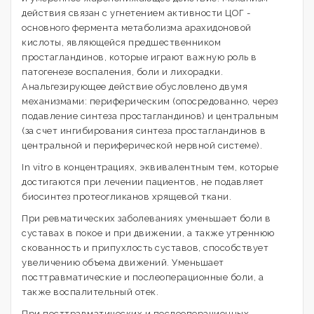
действия связан с угнетением активности ЦОГ -
основного фермента метаболизма арахидоновой
кислоты, являющейся предшественником
простагландинов, которые играют важную роль в
патогенезе воспаления, боли и лихорадки.
Анальгезирующее действие обусловлено двумя
механизмами: периферическим (опосредованно, через
подавление синтеза простагландинов) и центральным
(за счет ингибирования синтеза простагландинов в
центральной и периферической нервной системе).
In vitro в концентрациях, эквивалентным тем, которые
достигаются при лечении пациентов, не подавляет
биосинтез протеогликанов хрящевой ткани.
При ревматических заболеваниях уменьшает боли в
суставах в покое и при движении, а также утреннюю
скованность и припухлость суставов, способствует
увеличению объема движений. Уменьшает
посттравматические и послеоперационные боли, а
также воспалительный отек.
При посттравматических и послеоперационных