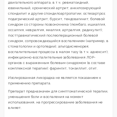
двигательного аппарата, в т.ч. ревматоидный,
ювенильный, хронический артрит; анкилозирующий
спондилит и другие спондилоартропатии; остеоартроз;
подагрический артрит; бурсит, тендовагинит; болевой
синдром со стороны позвоночника (люмбаго, ишиалгия,
оссалгия, невралгия, миалгия, артралгия, радикулит);
посттравматический послеоперационный болевой
синдром, сопровождающийся воспалением (например, в
стоматологии и ортопедии); альгодисменорея;
воспалительные процессы в малом тазу (в т.ч. аднексит);
инфекционно-воспалительные заболевания ЛОР-
органов с выраженным болевым синдромом (в составе
комплексной терапии): фарингит, тонзиллит, отит.
Изолированная лихорадка не является показанием к
применению препарата.
Препарат предназначен для симптоматической терапии,
уменьшения боли и воспаления на момент
использования, на прогрессирование заболевания не
влияет.