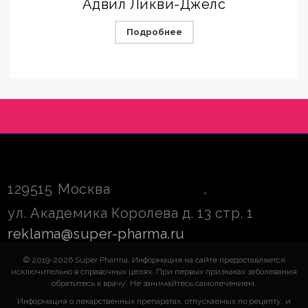
Адвил Ликви-Джелс
Подробнее
129515
Москва
,
ул. Академика Королева д. 13 стр. 1
reklama@super-pharma.ru
© 2019-2026 Super Pharma. Информация на сайте предоставляется
исключительно в справочных целях. При первых признаках заболевания
обратитесь к врачу. Не занимайтесь самолечением.
Информация о лекарственных препаратах, отпускаемых по рецепту, и