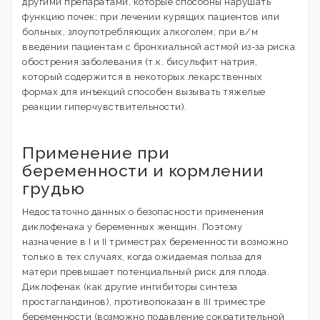
другими препаратами, которые способны нарушать
функцию почек; при лечении курящих пациентов или
больных, злоупотребляющих алкоголем; при в/м
введении пациентам с бронхиальной астмой из-за риска
обострения заболевания (т.к. бисульфит натрия,
который содержится в некоторых лекарственных
формах для инъекций способен вызывать тяжелые
реакции гиперчувствительности).
Применение при
беременности и кормлении
грудью
Недостаточно данных о безопасности применения
диклофенака у беременных женщин. Поэтому
назначение в I и II триместрах беременности возможно
только в тех случаях, когда ожидаемая польза для
матери превышает потенциальный риск для плода.
Диклофенак (как другие ингибиторы синтеза
простагландинов), противопоказан в III триместре
беременности (возможно подавление сократительной