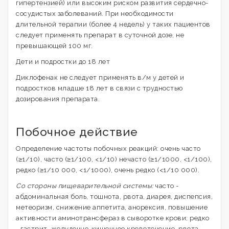
гипертензией) или высоким риском развития сердечно-
сосудистых заболеваний. При необходимости
длительной терапии (более 4 недель) у таких пациентов
следует применять препарат в суточной дозе, не
превышающей 100 мг.
Дети и подростки до 18 лет
Диклофенак не следует применять в/м у детей и
подростков младше 18 лет в связи с трудностью
дозирования препарата.
Побочное действие
Определение частоты побочных реакций: очень часто
(≥1/10), часто (≥1/100, <1/10) нечасто (≥1/1000, <1/100),
редко (≥1/10 000, <1/1000), очень редко (<1/10 000).
Со стороны пищеварительной системы:
часто -
абдоминальная боль, тошнота, рвота, диарея, диспепсия,
метеоризм, снижение аппетита, анорексия, повышение
активности аминотрансфераз в сыворотке крови; редко
- гастрит, желудочно-кишечное кровотечение, рвота