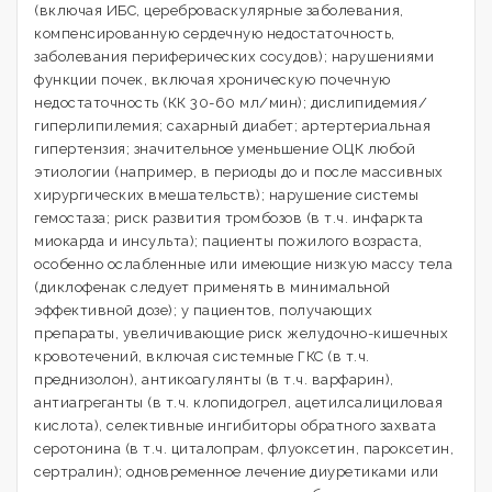
(включая ИБС, цереброваскулярные заболевания,
компенсированную сердечную недостаточность,
заболевания периферических сосудов); нарушениями
функции почек, включая хроническую почечную
недостаточность (КК 30-60 мл/мин); дислипидемия/
гиперлипилемия; сахарный диабет; артертериальная
гипертензия; значительное уменьшение ОЦК любой
этиологии (например, в периоды до и после массивных
хирургических вмешательств); нарушение системы
гемостаза; риск развития тромбозов (в т.ч. инфаркта
миокарда и инсульта); пациенты пожилого возраста,
особенно ослабленные или имеющие низкую массу тела
(диклофенак следует применять в минимальной
эффективной дозе); у пациентов, получающих
препараты, увеличивающие риск желудочно-кишечных
кровотечений, включая системные ГКС (в т.ч.
преднизолон), антикоагулянты (в т.ч. варфарин),
антиагреганты (в т.ч. клопидогрел, ацетилсалициловая
кислота), селективные ингибиторы обратного захвата
серотонина (в т.ч. циталопрам, флуоксетин, пароксетин,
сертралин); одновременное лечение диуретиками или