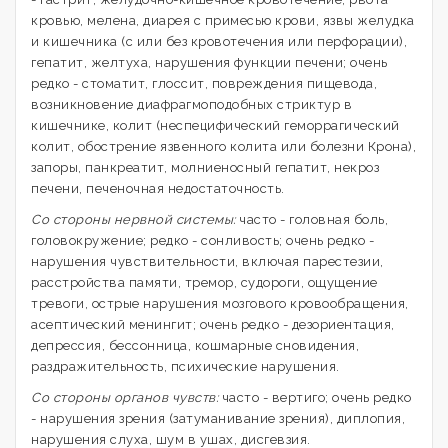
кровью, мелена, диарея с примесью крови, язвы желудка
и кишечника (с или без кровотечения или перфорации),
гепатит, желтуха, нарушения функции печени; очень
редко - стоматит, глоссит, повреждения пищевода,
возникновение диафрагмоподобных стриктур в
кишечнике, колит (неспецифический геморрагический
колит, обострение язвенного колита или болезни Крона),
запоры, панкреатит, молниеносный гепатит, некроз
печени, печеночная недостаточность.
Со стороны нервной системы:
часто - головная боль,
головокружение; редко - сонливость; очень редко -
нарушения чувствительности, включая парестезии,
расстройства памяти, тремор, судороги, ощущение
тревоги, острые нарушения мозгового кровообращения,
асептический менингит; очень редко - дезориентация,
депрессия, бессонница, кошмарные сновидения,
раздражительность, психические нарушения.
Со стороны органов чувств:
часто - вертиго; очень редко
- нарушения зрения (затуманивание зрения), диплопия,
нарушения слуха, шум в ушах, дисгевзия.