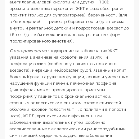
ацетилсалициловой кислоты или других НПВС);
эрозивно-язвенные поражения ЖКТ в фазе обострения;
проктит (только для суппозиториев); беременность (для
в/м введения); III триместр беременности (для приема
внутрь и ректально); детский и подростковый возраст до
18 лет (для в/м введения и для лекарственных форм
пролонгированного действия).
С осторожностью :
подозрение на заболевание ЖКТ;
указания в анамнезе на кровотечения из ЖКТ и
перфорацию язвы (особенно у пациентов пожилого
возраста), инфекции Helicobacter pylori, язвенный колит,
болезнь Крона, нарушения функции; легкие и умеренные
нарушения функции печени, печеночная порфирия
(диклофенак может провоцировать приступы
порфирии); у пациентов с бронхиальной астмой,
сезонным аллергическим ринитом, отеком слизистой
оболочки носовой полости (в т.ч. с полипами в полости
носа), ХОБЛ, хроническими инфекционными
заболеваниями дыхательных путей (особенно
ассоциированные с аллергическими ринитоподобными
симптомами); сердечно-сосудистые заболевания