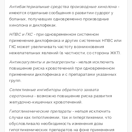
Антибактериальные средства производные хинолона -
имеются отдельные сообщения о развитии судорог у
больных, получавших одновременно производные
хинолона и диклофекак.
НПВС и ГКС -
при одновременном системном
применение диклофенака и других системных НПВС или
ГКС может увеличивать частоту возникновения
нежелательных явлений (в частности, со стороны ЖКТ).
Антикоагулянты и антиагреганты
- нельзя исключить
повышение риска кровотечений при одновременном
применении диклофенака и с препаратами указанных
групп.
Селективные ингибиторы обратного захвата
серотонина
- возможно повышение риска развития
желудочно-кишечных кровотечений.
Гипогликемические препараты -
нельзя исключить
случаи как гипогликемии, так и гипергликемии, что
обусловливало необходимость изменения дозы
гипогликемических препаратов на фоне применения