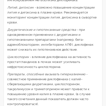
ингибированием метаболизма диклофенака.
Литий, дигоксин -
возможно повышение концентрации
лития и дигоксина в плазме криви. Рекомендуется
мониторинг концентрации лития, дигоксина в сывортке
крови.
Диуретические и гипотензивные средства -
при
одновременном применении с диуретиками и
гипотензивными препаратами (например, бета-
адреноблокаторамн, ингибиторами АПФ), диклофенак
может снижать их гипотензивное действие.
Циклоспорин -
влияние диклофенака на активность
простатгландинов в почках может усиливать
нефротоксичность циклоспорина.
Препараты, способные вызывать гиперкалиемию -
совместное применение диклофенака с калий-
сберегающими диуретиками, циклоспорином,
такролимусом и триметопримом может привести к
повышению уровня калия в плазме крови, (в случае
такого сочетания данный показатель должен часто
контролироваться).