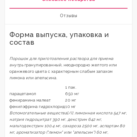
Отзывы
Форма выпуска, упаковка и
состав
Порошок для приготовления раствора для приема
внутрь
гранулированный, неоднородно желтого или
оранжевого цвета с характерным слабым запахом
лимона или апельсина.
1 пак.
парацетамол
650 мг
фенирамина малеат
20 мг
фенилэфрина гидрохлорид
10 мг
Вспомогательные вещества[/i]: лимонная кислота 547 мг,
натрия гидроцитрат 390 мг, декстрин 642 мг,
мальтодекстрин 100.4 мг, сахароза 2500 мг, аспартам 80
мг, ароматизатор ("лимон" или "апельсин") 60 мг,