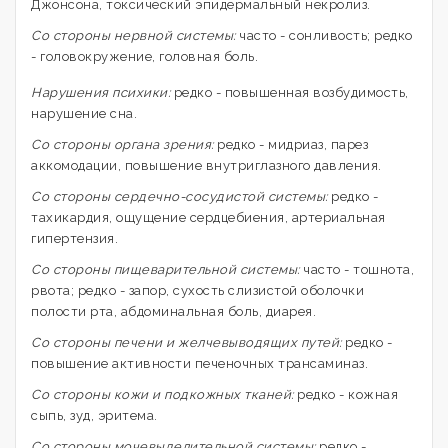
Джонсона, токсический эпидермальный некролиз.
Со стороны нервной системы:
часто - сонливость; редко
- головокружение, головная боль.
Нарушения психики:
редко - повышенная возбудимость,
нарушение сна.
Со стороны органа зрения:
редко - мидриаз, парез
аккомодации, повышение внутриглазного давления.
Со стороны сердечно-сосудистой системы:
редко -
тахикардия, ощущение сердцебиения, артериальная
гипертензия.
Со стороны пищеварительной системы:
часто - тошнота,
рвота; редко - запор, сухость слизистой оболочки
полости рта, абдоминальная боль, диарея.
Со стороны печени и желчевыводящих путей:
редко -
повышение активности печеночных трансаминаз.
Со стороны кожи и подкожных тканей:
редко - кожная
сыпь, зуд, эритема.
Со стороны мочевыделительной системы:
редко -