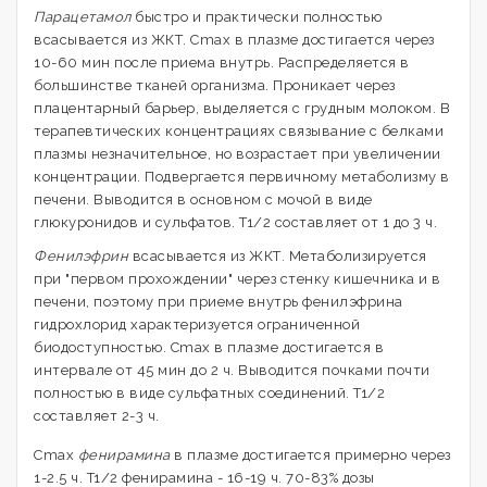
Парацетамол
быстро и практически полностью
всасывается из ЖКТ. Cmax в плазме достигается через
10-60 мин после приема внутрь. Распределяется в
большинстве тканей организма. Проникает через
плацентарный барьер, выделяется с грудным молоком. В
терапевтических концентрациях связывание с белками
плазмы незначительное, но возрастает при увеличении
концентрации. Подвергается первичному метаболизму в
печени. Выводится в основном с мочой в виде
глюкуронидов и сульфатов. T1/2 составляет от 1 до 3 ч.
Фенилэфрин
всасывается из ЖКТ. Метаболизируется
при "первом прохождении" через стенку кишечника и в
печени, поэтому при приеме внутрь фенилэфрина
гидрохлорид характеризуется ограниченной
биодоступностью. Cmax в плазме достигается в
интервале от 45 мин до 2 ч. Выводится почками почти
полностью в виде сульфатных соединений. T1/2
составляет 2-3 ч.
Cmax
фенирамина
в плазме достигается примерно через
1-2.5 ч. T1/2 фенирамина - 16-19 ч. 70-83% дозы