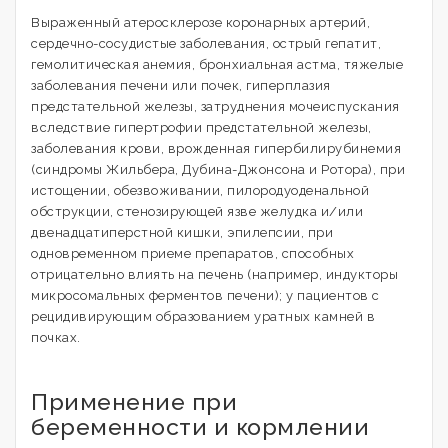
Выраженный атеросклерозе коронарных артерий,
сердечно-сосудистые заболевания, острый гепатит,
гемолитическая анемия, бронхиальная астма, тяжелые
заболевания печени или почек, гиперплазия
предстательной железы, затруднения мочеиспускания
вследствие гипертрофии предстательной железы,
заболевания крови, врожденная гипербилирубинемия
(синдромы Жильбера, Дубина-Джонсона и Ротора), при
истощении, обезвоживании, пилородуоденальной
обструкции, стенозирующей язве желудка и/или
двенадцатиперстной кишки, эпилепсии, при
одновременном приеме препаратов, способных
отрицательно влиять на печень (например, индукторы
микросомальных ферментов печени); у пациентов с
рецидивирующим образованием уратных камней в
почках.
Применение при
беременности и кормлении