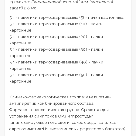
краситель ("хинолиновый желтый" или "солнечный
закат") 0.6 мг.
5 г - пакетики термосвариваемые (5) - пачки картонные.
5 г - пакетики термосвариваемые (10) - пачки
картонные.
5 г - пакетики термосвариваемые (20) - пачки
картонные.
5 г - пакетики термосвариваемые (30) - пачки
картонные.
5 г - пакетики термосвариваемые (40) - пачки
картонные.
5 г - пакетики термосвариваемые (50) - пачки
картонные.
Клинико-фармакологическая группа: Анальгетик-
антипиретик комбинированного состава
Фармако-терапевтическая группа: Средство для
устранения симптомов ОРЗ и "простуды"
(анальгезирующее ненаркотическое средство+альфа-
адреномиметик+H1-гистаминовых рецепторов блокатор)