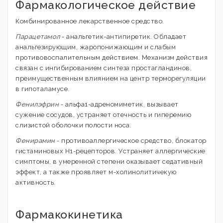
Фармакологическое действие
Комбинированное лекарственное средство.
Парацетамол
- анальгетик-антипиретик. Обладает
анальгезирующим, жаропонижающим и слабым
противовоспалительным действием. Механизм действия
связан с ингибированием синтеза простагландинов,
преимущественным влиянием на центр терморегуляции
в гипоталамусе.
Фенилэфрин
- альфа1-адреномиметик, вызывает
сужение сосудов, устраняет отечность и гиперемию
слизистой оболочки полости носа.
Фенирамин
- противоаллергическое средство, блокатор
гистаминовых H1-рецепторов. Устраняет аллергические
симптомы, в умеренной степени оказывает седативный
эффект, а также проявляет м-холинолитичекую
активность.
Фармакокинетика