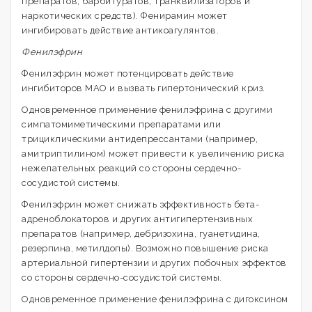
препаратов, барбитуратов, транквилизаторов и
наркотических средств). Фенирамин может
ингибировать действие антикоагулянтов.
Фенилэфрин
Фенилэфрин может потенцировать действие
ингибиторов МАО и вызвать гипертонический криз.
Одновременное применение фенилэфрина с другими
симпатомиметическими препаратами или
трициклическими антидепрессантами (например,
амитриптилином) может привести к увеличению риска
нежелательных реакций со стороны сердечно-
сосудистой системы.
Фенилэфрин может снижать эффективность бета-
адреноблокаторов и других антигипертензивных
препаратов (например, дебризохина, гуанетидина,
резерпина, метилдопы). Возможно повышение риска
артериальной гипертензии и других побочных эффектов
со стороны сердечно-сосудистой системы.
Одновременное применение фенилэфрина с дигоксином