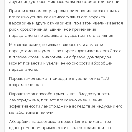
других индукторов микросомальных ферментов печени.
При длительном регулярном применении парацетамола
возможно усиление антикоагулянтного эффекта
варфарина и других кумаринов, при этом увеличивается
риск кровотечения. Единичное применение
парацетамола не оказывает существенного влияния.
Метоклопрамид повышает скорость всасывания
парацетамола и уменьшает время достижения его Cmax
в плазме крови. Аналогичным образом, домперидон
может привести к увеличению скорости абсорбции
парацетамола.
Парацетамол может приводить к увеличению T1/2
хлорамфеникола.
Парацетамол способен уменьшать биодоступность
ламотриджина, при это возможно уменьшение
эффективности ламотриджина вследствие индукции его
метаболизма в печени.
Абсорбция парацетамола может быть снижена при
одновременном применении с колестирамином, но