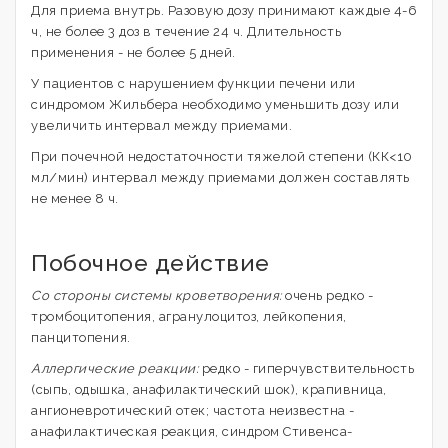
Для приема внутрь. Разовую дозу принимают каждые 4-6
ч, не более 3 доз в течение 24 ч. Длительность
применения - не более 5 дней.
У пациентов с нарушением функции печени или
синдромом Жильбера необходимо уменьшить дозу или
увеличить интервал между приемами.
При почечной недостаточности тяжелой степени (КК<10
мл/мин) интервал между приемами должен составлять
не менее 8 ч.
Побочное действие
Со стороны системы кроветворения:
очень редко -
тромбоцитопения, агранулоцитоз, лейкопения,
панцитопения.
Аллергические реакции:
редко - гиперчувствительность
(сыпь, одышка, анафилактический шок), крапивница,
ангионевротический отек; частота неизвестна -
анафилактическая реакция, синдром Стивенса-