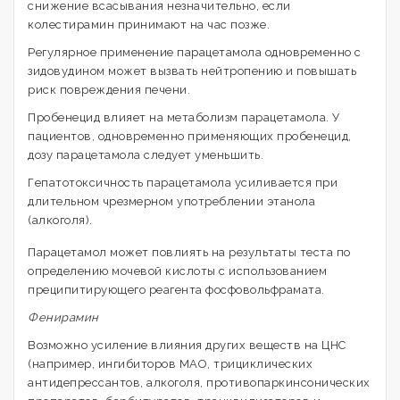
снижение всасывания незначительно, если
колестирамин принимают на час позже.
Регулярное применение парацетамола одновременно с
зидовудином может вызвать нейтропению и повышать
риск повреждения печени.
Пробенецид влияет на метаболизм парацетамола. У
пациентов, одновременно применяющих пробенецид,
дозу парацетамола следует уменьшить.
Гепатотоксичность парацетамола усиливается при
длительном чрезмерном употреблении этанола
(алкоголя).
Парацетамол может повлиять на результаты теста по
определению мочевой кислоты с использованием
преципитирующего реагента фосфовольфрамата.
Фенирамин
Возможно усиление влияния других веществ на ЦНС
(например, ингибиторов МАО, трициклических
антидепрессантов, алкоголя, противопаркинсонических