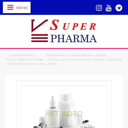
МЕНЮ
Super-PHARMA.ru
/
Классификатор лекарственных средств
/
Купить Цефазолин Эльфа – Инструкция по применению, отзывы, показания
и противопоказания, цена, аналог