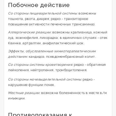
Побочное действие
Со стороны пищеварительной системы:
возможны
тошнота, рвота, диарея; редко - транзиторное
повышение активности печеночных трансаминаз.
Аллергические реакции:
возможны крапивница, кожный
зуд, эозинофилия, лихорадка; в единичных случаях - отек
Квинке, артралгии, анафилактический шок.
Эффекты, обусловленные химиотерапевтическим
действием:
кандидоз, псевдомембранозный колит.
Со стороны системы кроветворения:
редко - обратимая
лейкопения, нейтропения, тромбоцитопения.
Со стороны мочевыделительной системы:
редко -
нарушение функции почек.
Местные реакции:
возможна болезненность в месте в/м
инъекции.
Противопоказания к