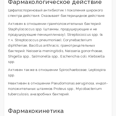
Фармакологическое действие
Цефалоспориновый антибиотик I поколения широкого
спектра действия. Оказывает бактерицидное действие.
Активен в отношении грамположительных бактерий:
Staphylococcus spp. (штаммы, продуцирующие и не
продуцирующие пенициллиназу), Streptococcus spp. (в
т.ч. Streptococcus pneumoniae), Corynebacterium
diphtheriae, Bacillus anthracis; грамотрицательных
бактерий: Neisseria meningitidis, Neisseria gonorrhoeae,
Shigella spp., Salmonella spp., Escherichia coli, Klebsiella
spp.
Активен также в отношении Spirochaetoceae, Leptospira
spp.
Неактивен в отношении Pseudomonas aeruginosa, индол-
положительных штаммов Proteus spp., Mycobacterium
tuberculosis, анаэробных бактерий.
Фармакокинетика