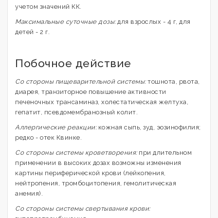
учетом значений КК.
Максимальные суточные дозы:
для взрослых - 4 г, для
детей - 2 г.
Побочное действие
Со стороны пищеварительной системы:
тошнота, рвота,
диарея, транзиторное повышение активности
печеночных трансаминаз, холестатическая желтуха,
гепатит, псевдомембранозный колит.
Аллергические реакции:
кожная сыпь, зуд, эозинофилия;
редко - отек Квинке.
Со стороны системы кроветворения:
при длительном
применении в высоких дозах возможны изменения
картины периферической крови (лейкопения,
нейтропения, тромбоцитопения, гемолитическая
анемия).
Со стороны системы свертывания крови: