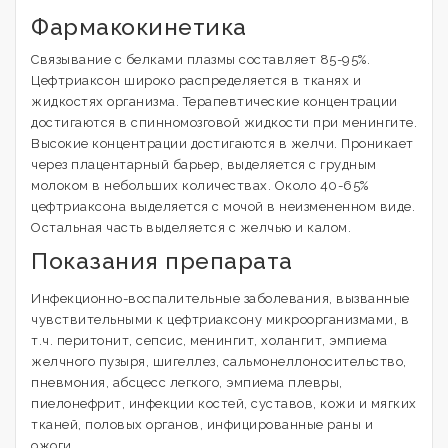
Фармакокинетика
Связывание с белками плазмы составляет 85-95%.
Цефтриаксон широко распределяется в тканях и
жидкостях организма. Терапевтические концентрации
достигаются в спинномозговой жидкости при менингите.
Высокие концентрации достигаются в желчи. Проникает
через плацентарный барьер, выделяется с грудным
молоком в небольших количествах. Около 40-65%
цефтриаксона выделяется с мочой в неизмененном виде.
Остальная часть выделяется с желчью и калом.
Показания препарата
Инфекционно-воспалительные заболевания, вызванные
чувствительными к цефтриаксону микроорганизмами, в
т.ч. перитонит, сепсис, менингит, холангит, эмпиема
желчного пузыря, шигеллез, сальмонеллоносительство,
пневмония, абсцесс легкого, эмпиема плевры,
пиелонефрит, инфекции костей, суставов, кожи и мягких
тканей, половых органов, инфицированные раны и
ожоги.