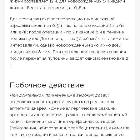
жизни составляет 12 ч, для новорожденных 1-4 недели
жизни - 8 ч, старше 1 месяца - 6-8 ч.
Для профилактики послеоперационных инфекций
взрослым вводят за 0.5-1 ч до начала операции 2 г в/м
или в/в; после операции - по 2 г каждые 6 ч в течение
первых суток. Детям вводят по 30-40 мг/кг с такими же
интервалами, однако новорожденным 2-ю и 3-ю дозы
вводят через 8-12 ч. При проведении кесарева сечения
после пережатия пуповины вводят одномоментно в/в 2
г.
Побочное действие
При длительном применении в высоких дозах
:
возможны тошнота, рвота, сухость во рту, потеря
аппетита, диарея, кожные аллергические реакции,
артериальная гипотензия; редко - псевдомембранозный
колит, изменения картины периферической крови
(лейкопения, нейтропения, тромбоцитопения), анемия (в
том числе гемолитическая), транзиторное повышение