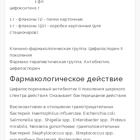
1 фл.
цефокситин
1 г
1 г - флаконы (1) - пачки картонные.
1 г - флаконы (50) - коробки картонные (для
стационаров).
Клинико-фармакологическая группа: Цефалоспорин II
поколения
Фармако-терапевтическая группа: Антибиотик,
цефалоспорин
Фармакологическое действие
Цефалоспориновый антибиотик II поколения широкого
спектра действия. Оказывает бактерицидное действие.
Высокоактивен в отношении грамотрицательных
бактерий: Haemophilus influenzae, Escherichia coli,
Salmonella spp., Shigella spp., Enterobacter spp., Proteus
mirabilis, Neisseria gonorrhoeae; грамположительных
бактерий: Staphylococcus spp., Streptococcus spp.;
анаэробных бактерий: Bacteroides spp.