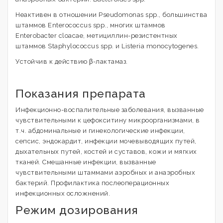
Неактивен в отношении Pseudomonas spp., большинства
штаммов Enterococcus spp., многих штаммов
Enterobacter cloacae, метициллин-резистентных
штаммов Staphylococcus spp. и Listeria monocytogenes.
Устойчив к действию β-лактамаз.
Показания препарата
Инфекционно-воспалительные заболевания, вызванные
чувствительными к цефокситину микроорганизмами, в
т.ч. абдоминальные и гинекологические инфекции,
сепсис, эндокардит, инфекции мочевыводящих путей,
дыхательных путей, костей и суставов, кожи и мягких
тканей. Смешанные инфекции, вызванные
чувствительными штаммами аэробных и анаэробных
бактерий. Профилактика послеоперационных
инфекционных осложнений.
Режим дозирования