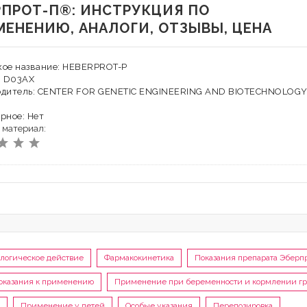
РПРОТ-П®: ИНСТРУКЦИЯ ПО
МЕНЕНИЮ, АНАЛОГИ, ОТЗЫВЫ, ЦЕНА
кое название: HEBERPROT-P
: D03AX
одитель: CENTER FOR GENETIC ENGINEERING AND BIOTECHNOLOG
рное: Нет
 материал:
логическое действие
Фармакокинетика
Показания препарата Эберп
оказания к применению
Применение при беременности и кормлении г
Применение у детей
Особые указания
Передозировка