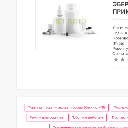
ЭБЕ
ПРИ
Латинс
Код АТХ
Произв
(Куба)
Рецепту
Оцените
Форма выпуска, упаковка и состав Эберпрот-П®
Фармако
Режим дозирования
Побочное действие
Противоп
Применение при нарушениях функции почек