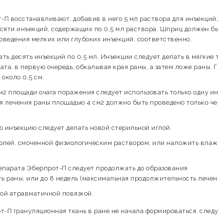
П восстанавливают, добавив в него 5 мл раствора для инъекций;
сяти инъекций, содержащих по 0,5 мл раствора. Шприц должен б
проведения мелких или глубоких инъекций, соответственно.
ть десять инъекций по 0,5 мл. Инъекции следует делать в мягкие 
а, в первую очередь, обкалывая края раны, а затем ложе раны. 
около 0,5 см.
м2 площади очага поражения следует использовать только одну и
ля лечения раны площадью 4 см2 должно быть проведено только ч
 инъекцию следует делать новой стерильной иглой.
арлей, смоченной физиологическим раствором, или наложить вла
епарата Эберпрот-П следует продолжать до образования
 раны, или до 8 недель (максимальная продолжительность лечен
ой атравматичной повязкой.
т-П грануляционная ткань в ране не начала формироваться, след