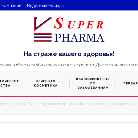
 компании
Видео-материалы
На страже вашего здоровья!
очник заболеваний и лекарственных средств. Для специалистов и
КЛАССИФИКАТОР
ТИЧЕСКИЕ
ЛЕЧЕБНАЯ
ПО
ПЕРВА
ДСТВА
КОСМЕТИКА
ЗАБОЛЕВАНИЯМ
упить Эберпрот-П® – Инструкция по применению, отзывы, показания и противопок
7