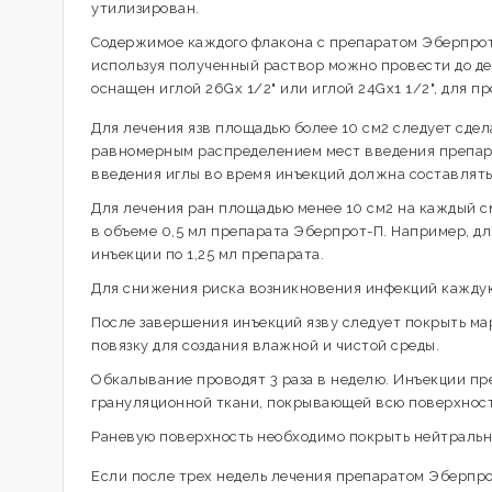
утилизирован.
Содержимое каждого флакона с препаратом Эберпрот-
используя полученный раствор можно провести до де
оснащен иглой 26Gx 1/2" или иглой 24Gx1 1/2", для 
Для лечения язв площадью более 10 см2 следует сдела
равномерным распределением мест введения препарат
введения иглы во время инъекций должна составлять 
Для лечения ран площадью менее 10 см2 на каждый с
в объеме 0,5 мл препарата Эберпрот-П. Например, д
инъекции по 1,25 мл препарата.
Для снижения риска возникновения инфекций каждую
После завершения инъекций язву следует покрыть м
повязку для создания влажной и чистой среды.
Обкалывание проводят 3 раза в неделю. Инъекции пр
грануляционной ткани, покрывающей всю поверхность
Раневую поверхность необходимо покрыть нейтральн
Если после трех недель лечения препаратом Эберпро