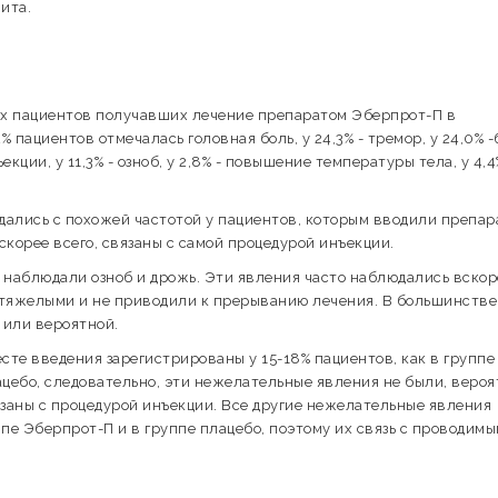
ита.
сех пациентов получавших лечение препаратом Эберпрот-П в
% пациентов отмечалась головная боль, у 24,3% - тремор, у 24,0% -
кции, у 11,3% - озноб, у 2,8% - повышение температуры тела, у 4,4
ались с похожей частотой у пациентов, которым вводили препар
корее всего, связаны с самой процедурой инъекции.
 наблюдали озноб и дрожь. Эти явления часто наблюдались вскор
 тяжелыми и не приводили к прерыванию лечения. В большинстве
 или вероятной.
те введения зарегистрированы у 15-18% пациентов, как в группе
цебо, следовательно, эти нежелательные явления не были, вероя
язаны с процедурой инъекции. Все другие нежелательные явления
пе Эберпрот-П и в группе плацебо, поэтому их связь с проводим