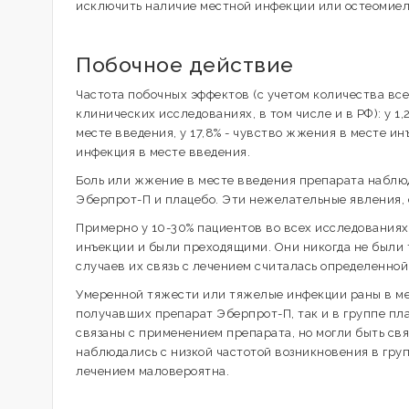
исключить наличие местной инфекции или остеомиел
Побочное действие
Частота побочных эффектов (с учетом количества в
клинических исследованиях, в том числе и в РФ): у 1,2
месте введения, у 17,8% - чувство жжения в месте инъе
инфекция в месте введения.
Боль или жжение в месте введения препарата наблюд
Эберпрот-П и плацебо. Эти нежелательные явления, с
Примерно у 10-30% пациентов во всех исследованиях
инъекции и были преходящими. Они никогда не были
случаев их связь с лечением считалась определенной
Умеренной тяжести или тяжелые инфекции раны в мес
получавших препарат Эберпрот-П, так и в группе пла
связаны с применением препарата, но могли быть св
наблюдались с низкой частотой возникновения в груп
лечением маловероятна.