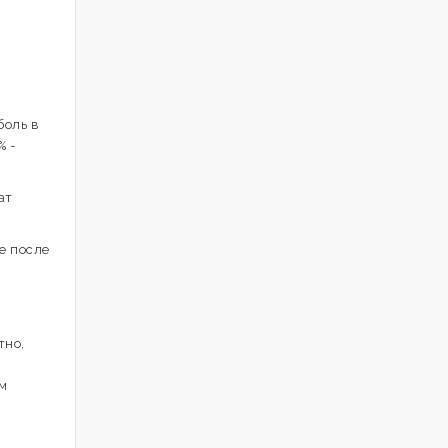
боль в
% -
ат
е после
тно,
ым