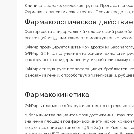
Клинико-фармакологическая группа: Препарат, спос
Фармако-терапевтическая группа: Прочие средства,
Фармакологическое действие
Фактор роста эпидермальный человеческий рекомби
состоящий из 53 аминокислот с молекулярным весом 
ЭФРчр продуцируется штаммом дрожжей Saccharomyces
ЭФРчр. ЭФРчр, полученный на основе технологии ре
фактору роста эпидермальному, вырабатываемому в 
ЭФРчр стимулирует пролиферацию фибробластов, кер
ранозаживлении, способствуя эпителизации, рубцев
Фармакокинетика
ЭФРчр в плазме не обнаруживается, но определяется
У большинства пациентов срок достижения Tmax посл
значение площади под фармакокинетической кривой (A
после введения составляет 198 и 243 пг×ч/мл, соотв
удержания (MRT) препарата в организме были близки 