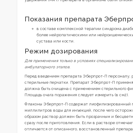
Показания препарата Эберпр
в составе комплексной терапии синдрома диаб
более нейропатическими или нейроишемическим
сустава или кости.
Режим дозирования
Для применения только в условиях специализирован
амбулаторного этапов.
Перед введением препарата Эберпрот-П персоналу, 
стерильные перчатки. Препарат Эберпрот-П применяе
должна быть очищена с применением стерильного физ
Площадь очага поражения следует измерить (в см2).
Флаконы Эберпрот-П содержат лиофилизированный по
миллилитров воды для инъекций, после чего осторо
образом раствор должен быть прозрачным и бесцветн
сразу после приготовления. Если в растворе отмеча
отличается от описанного, восстановленный препар