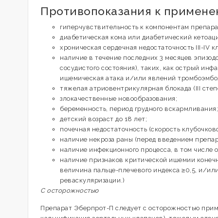
Противопоказания к примен
гиперчувствительность к компонентам препара
диабетическая кома или диабетический кетоаци
хроническая сердечная недостаточность III-IV к
наличие в течение последних 3 месяцев эпизод
сосудистого состояния), таких, как острый инф
ишемическая атака и/или явлений тромбоэмбол
тяжелая атриовентрикулярная блокада (III ст
злокачественные новообразования;
беременность, период грудного вскармливания;
детский возраст до 18 лет;
почечная недостаточность (скорость клубочков
наличие некроза раны (перед введением препар
наличие инфекционного процесса, в том числе 
наличие признаков критической ишемии конечно
величина пальце-плечевого индекса ≥0,5, и/или
реваскуляризации.)
С осторожностью
Препарат Эберпрот-П следует с осторожностью прим