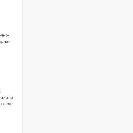
ечно-
орная
);
3 и/или
 после