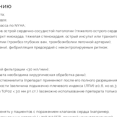
ению
та;
доз;
ласса по NYHA;
ов острой сердечно-сосудистой патологии (тяжелого острого серд
аркт миокарда, тяжелая стенокардия, острый инсульт или транзит
ии (тромбоз глубоких вен, тромбоэмболии легочной артерии);
епени), фибрилляция предсердий с неконтролируемым ритмом;
ой фильтрации <30 мл/мин);
ата необходима хирургическая обработка раны);
остеомиелита (препарат применяют после его полного разрешения
сти (величина лодыжечно-плечевого индекса (ЛПИ) ≥0,6, но ≤1,
 ТсР02 < 30 мм рт.ст.) (возможно использование препарата только
енять у пациентов с поражением клапанов сердца (например,