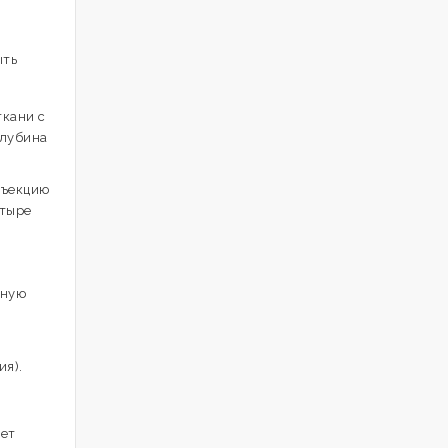
ыть
ткани с
Глубина
нъекцию
етыре
жную
ия).
ует