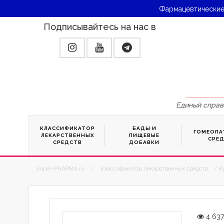
Фармацевтические
Подписывайтесь на нас в
Единый справ
КЛАССИФИКАТОР
БАДЫ И
ГОМЕОПА
ЛЕКАРСТВЕННЫХ
ПИЩЕВЫЕ
СРЕ
СРЕДСТВ
ДОБАВКИ
Super-PHARMA.ru
/
Классификатор лекарственных средств
/ К
4 63