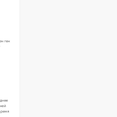
ен ген
у
еднее
дней
время