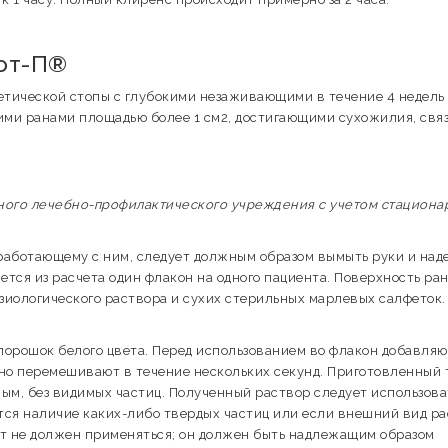
от-П®
етической стопы с глубокими незаживающими в течение 4 недель
и ранами площадью более 1 см2, достигающими сухожилия, связ
ного лечебно-профилактического учреждения с учетом стациона
работающему с ним, следует должным образом вымыть руки и над
тся из расчета один флакон на одного пациента. Поверхность ра
иологического раствора и сухих стерильных марлевых салфеток.
рошок белого цвета. Перед использованием во флакон добавляю
жно перемешивают в течение нескольких секунд. Приготовленный 
ым, без видимых частиц. Полученный раствор следует использова
ется наличие каких-либо твердых частиц или если внешний вид р
ат не должен применяться; он должен быть надлежащим образом