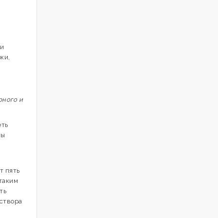
 и
ки,
рного и
еть
ны
т пять
таким
ть
аствора