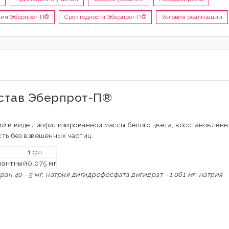
ния Эберпрот-П®
Срок годности Эберпрот-П®
Условия реализации
остав Эберпрот-П®
ий
в виде лиофилизированной массы белого цвета; восстановлен
сть без взвешенных частиц.
1 фл.
нантный
0.075 мг
ран 40 - 5 мг, натрия дигидрофосфата дигидрат - 1.061 мг, натрия