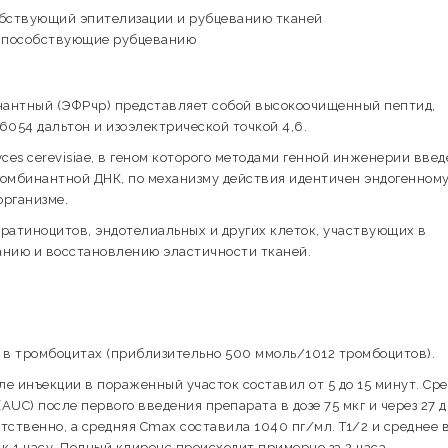
обствующий эпителизации и рубцеванию тканей
 способствующие рубцеванию
нантный (ЭФРчр) представляет собой высокоочищенный пептид,
6054 дальтон и изоэлектрической точкой 4,6.
 сerevisiae, в геном которого методами генной инженерии введ
комбинантной ДНК, по механизму действия идентичен эндогенном
организме.
атиноцитов, эндотелиальных и других клеток, участвующих в
анию и восстановлению эластичности тканей.
 в тромбоцитах (приблизительно 500 ммоль/1012 тромбоцитов).
е инъекции в пораженный участок составил от 5 до 15 минут. Ср
UC) после первого введения препарата в дозе 75 мкг и через 27 
етственно, а средняя Сmах составила 1040 пг/мл. T1/2 и среднее 
к 1 часу. Полный клиренс происходит примерно за 2 часа.