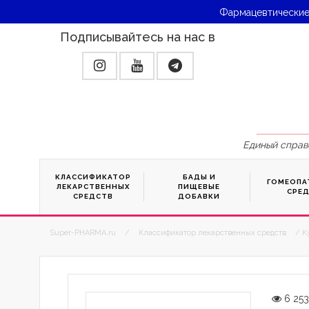
Фармацевтические
Подписывайтесь на нас в
Единый справ
КЛАССИФИКАТОР
БАДЫ И
ГОМЕОПА
ЛЕКАРСТВЕННЫХ
ПИЩЕВЫЕ
СРЕ
СРЕДСТВ
ДОБАВКИ
Super-PHARMA.ru
/
Классификатор лекарственных средств
/ К
6 25