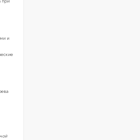
а при
ами и
ческие
рева
нной