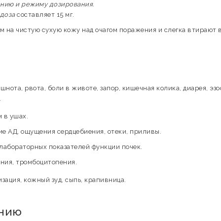
ению и режиму дозирования.
 доза
составляет 15 мг.
м на чистую сухую кожу над очагом поражения и слегка втирают 
шнота, рвота, боли в животе, запор, кишечная колика, диарея, эзо
.
 в ушах.
 АД, ощущения сердцебиения, отеки, приливы.
лабораторных показателей функции почек.
ния, тромбоцитопения.
ация, кожный зуд, сыпь, крапивница.
ению