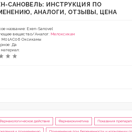
ЕН-САНОВЕЛЬ: ИНСТРУКЦИЯ ПО
МЕНЕНИЮ, АНАЛОГИ, ОТЗЫВЫ, ЦЕНА
ое название: Exen-Sanovel
ующее вещество/Аналог:
Мелоксикам
Х: M01AC06 Оксикамы
рное: Да
 материал:
Фармакологическое действие
Фармакокинетика
Показания препарат
оказания к применению
Применение при беременности и кормлении г