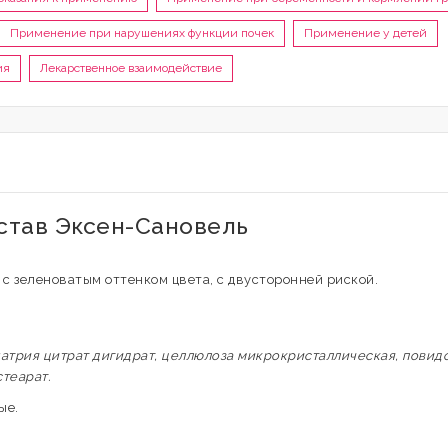
Применение при нарушениях функции почек
Применение у детей
ия
Лекарственное взаимодействие
остав Эксен-Сановель
с зеленоватым оттенком цвета, с двусторонней риской.
натрия цитрат дигидрат, целлюлоза микрокристаллическая, повид
теарат.
ые.