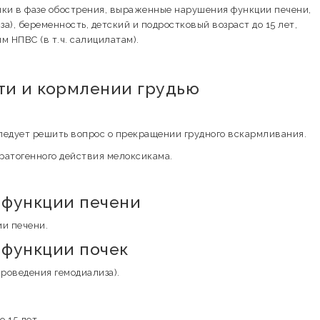
шки в фазе обострения, выраженные нарушения функции печени,
а), беременность, детский и подростковый возраст до 15 лет,
 НПВС (в т.ч. салицилатам).
и и кормлении грудью
ледует решить вопрос о прекращении грудного вскармливания.
ратогенного действия мелоксикама.
 функции печени
и печени.
функции почек
роведения гемодиализа).
 15 лет.