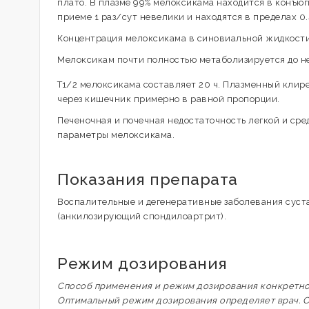
плато. В плазме 99% мелоксикама находится в конъю
приеме 1 раз/сут невелики и находятся в пределах 0.4-
Концентрация мелоксикама в синовиальной жидкости 
Мелоксикам почти полностью метаболизируется до н
T1/2 мелоксикама составляет 20 ч. Плазменный клир
через кишечник примерно в равной пропорции.
Печеночная и почечная недостаточность легкой и ср
параметры мелоксикама.
Показания препарата
Воспалительные и дегенеративные заболевания суста
(анкилозирующий спондилоартрит).
Режим дозирования
Способ применения и режим дозирования конкретного
Оптимальный режим дозирования определяет врач. С