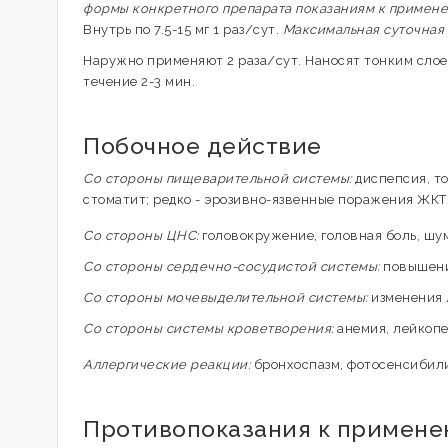
формы конкретного препарата показаниям к примен
Внутрь по 7.5-15 мг 1 раз/сут.
Максимальная суточная
Наружно применяют 2 раза/сут. Наносят тонким слое
течение 2-3 мин.
Побочное действие
Со стороны пищеварительной системы:
диспепсия, то
стоматит; редко - эрозивно-язвенные поражения ЖКТ
Со стороны ЦНС:
головокружение, головная боль, шум
Со стороны сердечно-сосудистой системы:
повышение
Со стороны мочевыделительной системы:
изменения 
Со стороны системы кроветворения:
анемия, лейкопе
Аллергические реакции:
бронхоспазм, фотосенсибилиз
Противопоказания к примен