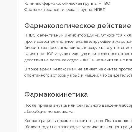
Клинико-фармакологическая группа: НПВС
Фармако-терапевтическая группа: НПВП
Фармакологическое действие
НПВС, селективный ингибитор ЦОГ-2. Относится к кл
противовоспалительное, анальгезирующее и жаропо
биосинтеза простагландинов в результате угнетения
влияет на ЦОГ-2, участвующую в синтезе простагланд
действия на верхние отделы ЖКТ и незначительно вли
В тоже время мелоксикам не влияет на синтез протео
спонтанного артроза у крыс и мышей, что свидетельс
Фармакокинетика
После приема внутрь или ректального введения абсо
абсорбцию мелоксикама.
Концентрация в плазме зависит от дозы. Плато конце
(более 1 года) не происходит увеличения концентрац