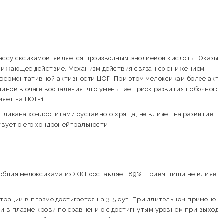
ассу оксикамов, является производным энолиевой кислоты. Оказ
нижающее действие. Механизм действия связан со снижением
 ферментативной активности ЦОГ. При этом мелоксикам более ак
инов в очаге воспаления, что уменьшает риск развития побочног
яет на ЦОГ-1.
гликана хондроцитами суставного хряща, не влияет на развитие
твует о его хондронейтральности.
рбция мелоксикама из ЖКТ составляет 89%. Прием пищи не влияе
нтрации в плазме достигается на 3-5 сут. При длительном примене
ии в плазме крови по сравнению с достигнутым уровнем при выход