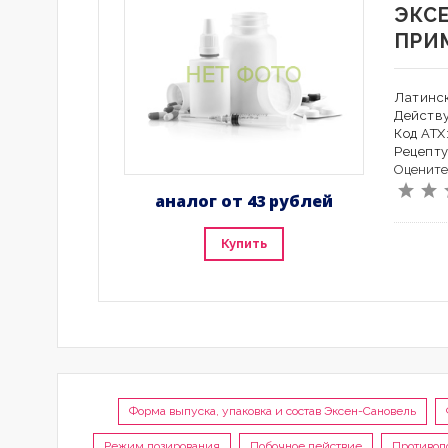
ЭКС
ПРИ
Латинск
Действ
Код АТ
Рецепту
Оцените
аналог от 43 рублей
Купить
Форма выпуска, упаковка и состав Эксен-Сановель
Режим дозирования
Побочное действие
Противоп