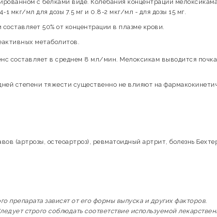
гированном с белками виде. Колебания концентрации мелоксикам
1 мкг/мл для дозы 7.5 мг и 0.8-2 мкг/мл - для дозы 15 мг.
составляет 50% от концентрации в плазме крови.
еактивных метаболитов.
енс составляет в среднем 8 мл/мин. Мелоксикам выводится почк
едней степени тяжести существенно не влияют на фармакокинети
вов (артрозы, остеоартроз), ревматоидный артрит, болезнь Бехте
 препарата зависят от его формы выпуска и других факторов.
ледует строго соблюдать соответствие используемой лекарстве