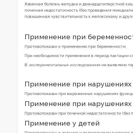
Язвенная болезнь желудка и двенадцатиперстной ки
почечная недостаточность (без проведения гемодиализ
повышенная чувствительность к мелоксикаму и другим
Применение при беременност
Противопоказан к применению при беременности.
При необходимости применения в период лактации с
В
экспериментальных исследованиях
не выявлено те
Применение при нарушениях
Противопоказан при выраженных нарушениях функци
Применение при нарушениях 
Противопоказан при почечной недостаточности (без п
Применение у детей
Противопоказан в детском и подростковом возрасте до