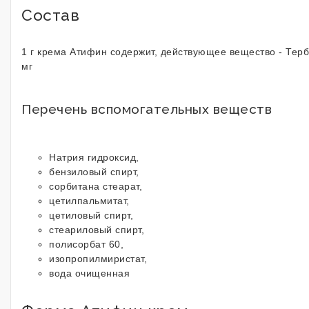
Состав
1 г крема Атифин содержит, действующее вещество - Тер
мг
Перечень вспомогательных веществ
Натрия гидроксид,
бензиловый спирт,
сорбитана стеарат,
цетилпальмитат,
цетиловый спирт,
стеариловый спирт,
полисорбат 60,
изопропилмиристат,
вода очищенная