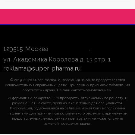
129515
Москва
,
ул. Академика Королева д. 13 стр. 1
reklama@super-pharma.ru
© 2019-2026 Super Pharma. Информация на сайте предоставляется
исключительно в справочных целях. При первых признаках заболевания
обратитесь к врачу. Не занимайтесь самолечением.
Информация о лекарственных препаратах, отпускаемых по рецепту, и
размещенная на сайте, предназначена только для специалистов.
Информация, содержащаяся на сайте, не может быть использована
пациентами для принятия самостоятельного решения о применении
представленных лекарственных препаратах и не может служить
заменой посещения врача.