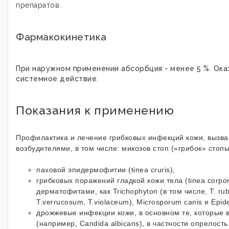
препаратов.
Фармакокинетика
При наружном применении абсорбция - менее 5 %. Ока
системное действие.
Показания к применению
Профилактика и лечение грибковых инфекций кожи, вызв
возбудителями, в том числе: микозов стоп («грибок» стоп
паховой эпидермофитии (tinea cruris),
грибковых поражений гладкой кожи тела (tinea corpo
дерматофитами, как Trichophyton (в том числе, T. ru
Т.verrucosum, T.violaceum), Microsporum canis и Epi
дрожжевые инфекции кожи, в основном те, которые
(например, Candida albicans), в частности опрелость