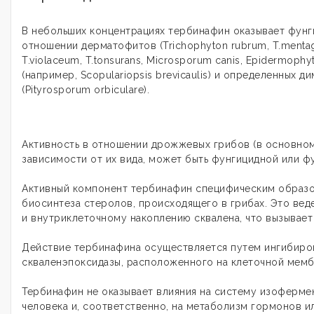
В небольших концентрациях тербинафин оказывает фунг
отношении дерматофитов (Trichophyton rubrum, T.mentag
T.violaceum, T.tonsurans, Microsporum canis, Epidermoph
(например, Scopulariopsis brevicaulis) и определенных 
(Pityrosporum orbiculare).
Активность в отношении дрожжевых грибов (в основном C
зависимости от их вида, может быть фунгицидной или ф
Активный компонент тербинафин специфическим образо
биосинтеза стеролов, происходящего в грибах. Это вед
и внутриклеточному накоплению сквалена, что вызывает 
Действие тербинафина осуществляется путем ингибиро
скваленэпоксидазы, расположенного на клеточной мемб
Тербинафин не оказывает влияния на систему изоферме
человека и, соответственно, на метаболизм гормонов и