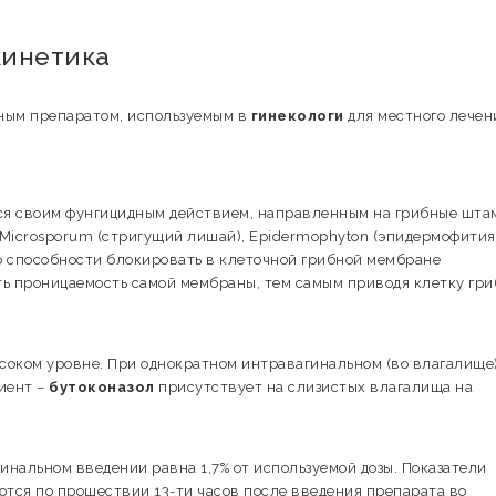
кинетика
ым препаратом, используемым в
гинекологи
для местного лечен
тся своим фунгицидным действием, направленным на грибные шт
, Microsporum (стригущий лишай), Epidermophyton (эпидермофития
о способности блокировать в клеточной грибной мембране
ь проницаемость самой мембраны, тем самым приводя клетку гри
ысоком уровне. При однократном интравагинальном (во влагалище
иент –
бутоконазол
присутствует на слизистых влагалища на
гинальном введении равна 1,7% от используемой дозы. Показатели
ются по прошествии 13-ти часов после введения препарата во