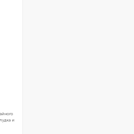
айного
лудка и