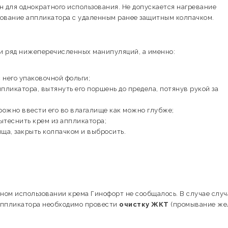
н для однократного использования. Не допускается нагревание
зование аппликатора с удаленным ранее защитным колпачком.
и ряд нижеперечисленных манипуляций, а именно:
 него упаковочной фольги;
пликатора, вытянуть его поршень до предела, потянув рукой за
рожно ввести его во влагалище как можно глубже;
ытеснить крем из аппликатора;
ща, закрыть колпачком и выбросить.
тном использовании крема Гинофорт не сообщалось. В случае случ
аппликатора необходимо провести
очистку ЖКТ
(промывание же