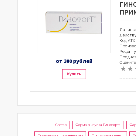
ГИН
ПРИ
Латинск
Действ
Код АТХ
Произво
Рецепту
Предна
от 300 рублей
Оцените
Купить
Состав
Форма выпуска Гинофорта
Фар
Показания к применению
Противопоказания
П