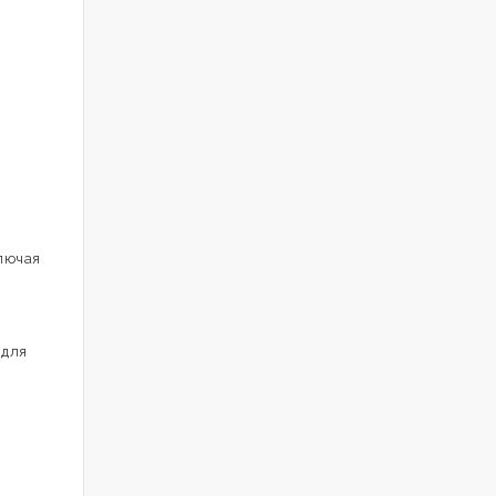
и
лючая
 для