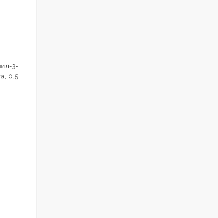
рил-3-
а, 0.5