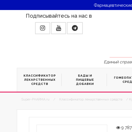
Фармацевтические
Подписывайтесь на нас в
Единый справ
КЛАССИФИКАТОР
БАДЫ И
ГОМЕОПА
ЛЕКАРСТВЕННЫХ
ПИЩЕВЫЕ
СРЕ
СРЕДСТВ
ДОБАВКИ
Super-PHARMA.ru
/
Классификатор лекарственных средств
/ К
9 787