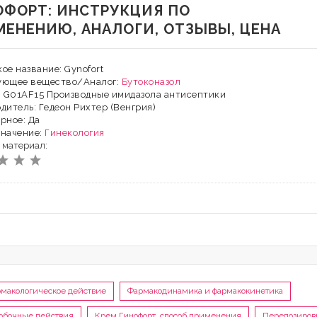
ОФОРТ: ИНСТРУКЦИЯ ПО
МЕНЕНИЮ, АНАЛОГИ, ОТЗЫВЫ, ЦЕНА
ое название: Gynofort
ующее вещество/Аналог:
Бутоконазол
: G01AF15 Производные имидазола антисептики
дитель: Гедеон Рихтер (Венгрия)
рное: Да
значение:
Гинекология
 материал:
макологическое действие
Фармакодинамика и фармакокинетика
обочные действия
Крем Гинофорт, способ применения
Передозиров