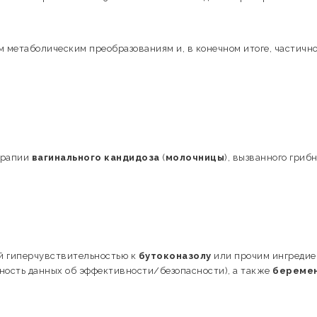
 метаболическим преобразованиям и, в конечном итоге, частичн
ерапии
вагинального кандидоза
(
молочницы
), вызванного гриб
й гиперчувствительностью к
бутоконазолу
или прочим ингреди
чность данных об эффективности/безопасности), а также
береме