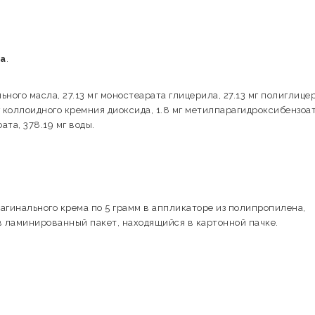
та
.
ьного масла, 27.13 мг моностеарата глицерила, 27.13 мг полиглице
мг коллоидного кремния диоксида, 1.8 мг метилпарагидроксибензоат
ата, 378.19 мг воды.
агинального крема по 5 грамм в аппликаторе из полипропилена,
 ламинированный пакет, находящийся в картонной пачке.