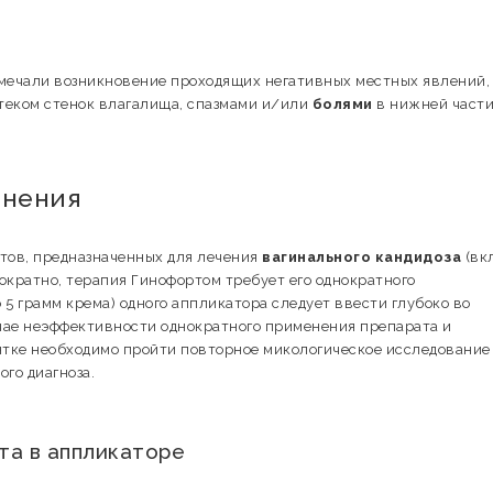
тмечали возникновение проходящих негативных местных явлений,
 отеком стенок влагалища, спазмами и/или
болями
в нижней част
енения
тов, предназначенных для лечения
вагинального кандидоза
(вк
гократно, терапия Гинофортом требует его однократного
5 грамм крема) одного аппликатора следует ввести глубоко во
учае неэффективности однократного применения препарата и
тке необходимо пройти повторное микологическое исследование
го диагноза.
та в аппликаторе