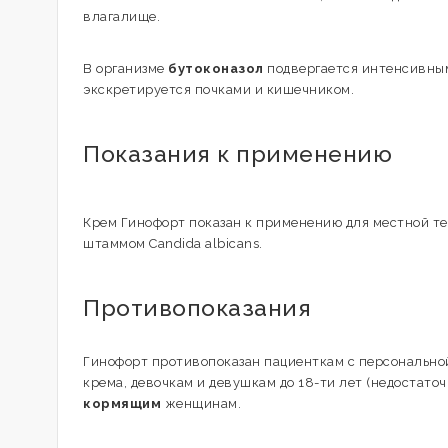
влагалище.
В организме
бутоконазол
подвергается интенсивным
экскретируется почками и кишечником.
Показания к применению
Крем Гинофорт показан к применению для местной т
штаммом Candida albicans.
Противопоказания
Гинофорт противопоказан пациенткам с персонально
крема, девочкам и девушкам до 18-ти лет (недостато
кормящим
женщинам.