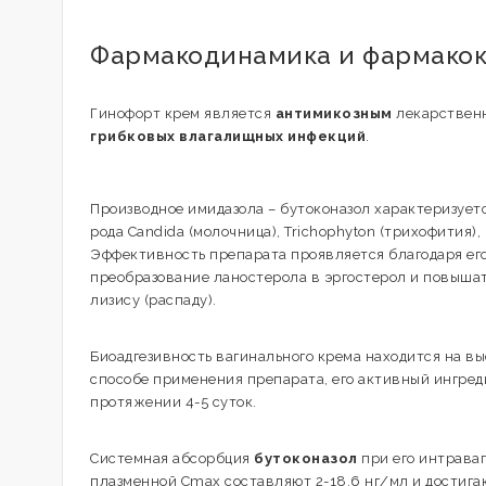
Фармакодинамика и фармако
Гинофорт крем является
антимикозным
лекарственн
грибковых влагалищных инфекций
.
Производное имидазола – бутоконазол характеризуе
рода Candida (молочница), Trichophyton (трихофития)
Эффективность препарата проявляется благодаря ег
преобразование ланостерола в эргостерол и повышат
лизису (распаду).
Биоадгезивность вагинального крема находится на в
способе применения препарата, его активный ингред
протяжении 4-5 суток.
Системная абсорбция
бутоконазол
при его интрава
плазменной Cmax составляют 2-18,6 нг/мл и достига