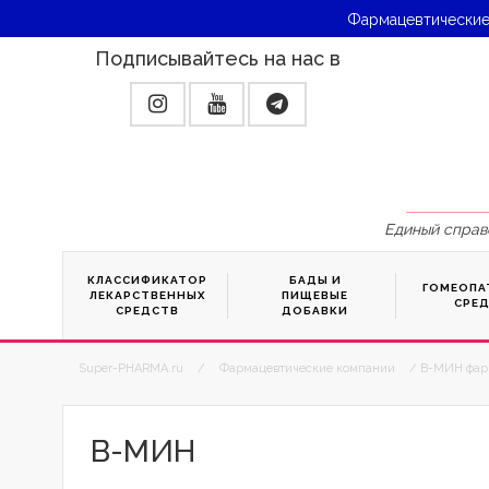
Фармацевтические
Подписывайтесь на нас в
Единый справ
КЛАССИФИКАТОР
БАДЫ И
ГОМЕОПА
ЛЕКАРСТВЕННЫХ
ПИЩЕВЫЕ
СРЕ
СРЕДСТВ
ДОБАВКИ
Super-PHARMA.ru
/
Фармацевтические компании
/ В-МИН фарм
В-МИН