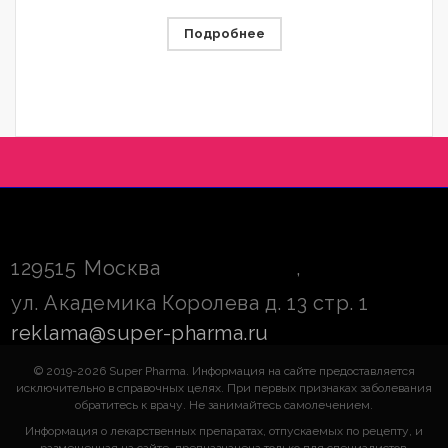
Подробнее
129515
Москва
,
ул. Академика Королева д. 13 стр. 1
reklama@super-pharma.ru
© 2019-2026 Super Pharma. Информация на сайте предоставляется
исключительно в справочных целях. При первых признаках заболевания
обратитесь к врачу. Не занимайтесь самолечением.
Информация о лекарственных препаратах, отпускаемых по рецепту, и