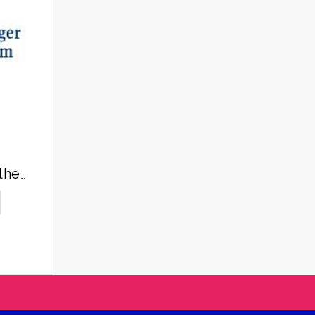
BoehringerIngelheim (Берингер Ингельхайм)