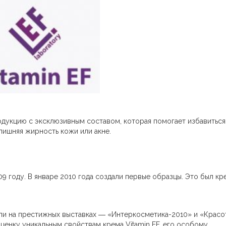
дукцию с эксклюзивным составом, которая помогает избавиться
злишняя жирность кожи или акне.
09 году. В январе 2010 года создали первые образцы. Это был кр
али на престижных выставках ― «Интеркосметика-2010» и «Красо
оценку уникальным свойствам крема Vitamin EF, его особому