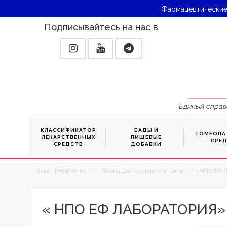
Фармацевтические
Подписывайтесь на нас в
Единый справ
КЛАССИФИКАТОР
БАДЫ И
ГОМЕОПА
ЛЕКАРСТВЕННЫХ
ПИЩЕВЫЕ
СРЕ
СРЕДСТВ
ДОБАВКИ
Super-PHARMA.ru
/
Фармацевтические компании
/ « НПО ЕФ Л
« НПО ЕФ ЛАБОРАТОРИЯ»