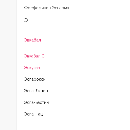
Фосфомицин Эспарма
Э
Эвкабал
Эвкабал С
Эскузан
Эспарокси
Эспа-Липон
Эспа-Бастин
Эспа-Нац