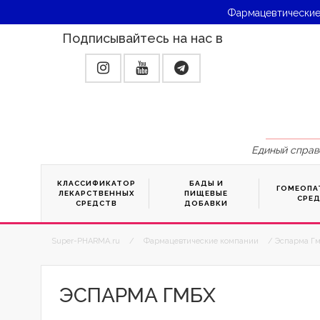
Фармацевтические
Подписывайтесь на нас в
Единый справ
КЛАССИФИКАТОР
БАДЫ И
ГОМЕОПА
ЛЕКАРСТВЕННЫХ
ПИЩЕВЫЕ
СРЕ
СРЕДСТВ
ДОБАВКИ
Super-PHARMA.ru
/
Фармацевтические компании
/ Эспарма Гм
ЭСПАРМА ГМБХ