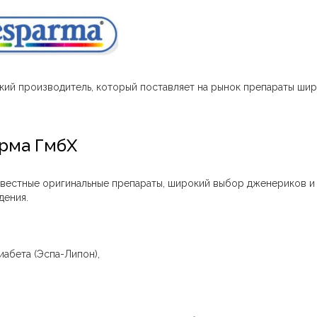
ий производитель, который поставляет на рынок препараты ши
рма ГмбХ
звестные оригинальные препараты, широкий выбор дженериков и
дения.
иабета (Эспа-Липон),