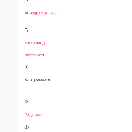
Апизартрон мазь
Б
Бальзамед
Блемарен
К
Клотримазол
Р
Риджамп
Ф