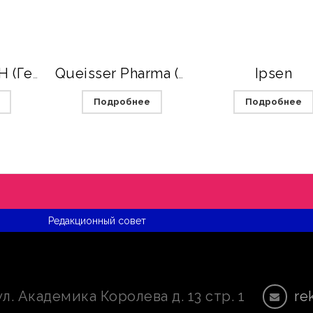
Ipsen
Esparma GmbH (Германия)
Queisser Pharma (Квайссер Фарма)
Подробнее
Подробнее
Редакционный совет
ул. Академика Королева д. 13 стр. 1
re