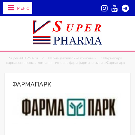
МЕНЮ
Super-PHARMA.ru
/
Фармацевтические компании
/ Фармапарк
фармацевтическая компания, история фарм фирмы, отзывы о Фармапарк
ФАРМАПАРК