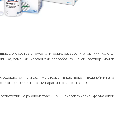
их в его состав в гомеопатических разведениях: арники, календ
опника, ромашки, маргаритки, зверобоя, эхинацеи, растворимой п
 содержатся: лактоза и Mg стеарат; в растворе — вода д/и и нат
 спирт, жидкий и твердый парафин, очищенная вода.
соответствии с руководствами HAB (Гомеопатической фармакопе