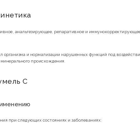
кинетика
тивное, анальгезирующее, репаративное и иммунокорректирующе
ил организма и нормализации нарушенных функций под воздейств
 минерального происхождения.
умель С
применению
ния при следующих состояниях и заболеваниях: