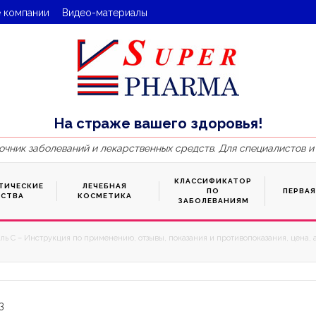
 компании
Видео-материалы
На страже вашего здоровья!
очник заболеваний и лекарственных средств. Для специалистов и
КЛАССИФИКАТОР
ТИЧЕСКИЕ
ЛЕЧЕБНАЯ
ПО
ПЕРВА
ДСТВА
КОСМЕТИКА
ЗАБОЛЕВАНИЯМ
ль С – Инструкция по применению, отзывы, показания и противопоказания, цена, 
3