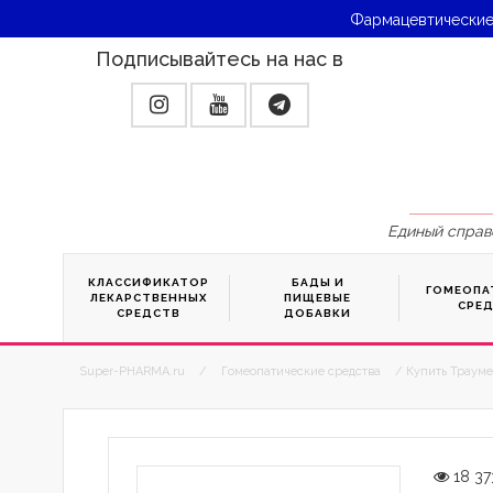
Фармацевтические
Подписывайтесь на нас в
Единый справ
КЛАССИФИКАТОР
БАДЫ И
ГОМЕОПА
ЛЕКАРСТВЕННЫХ
ПИЩЕВЫЕ
СРЕ
СРЕДСТВ
ДОБАВКИ
Super-PHARMA.ru
/
Гомеопатические средства
/ Купить Трауме
18 37