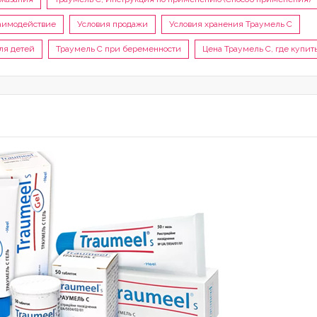
аимодействие
Условия продажи
Условия хранения Траумель С
ля детей
Траумель С при беременности
Цена Траумель С, где купит