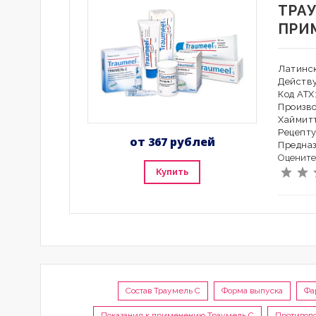
ТРА
ПРИ
Латинск
Действ
Код АТХ
Произво
Хаймит
Рецепту
от 367 рублей
Предна
Оцените
Купить
Состав Траумель С
Форма выпуска
Фа
Показания к применению Траумель С
Противоп