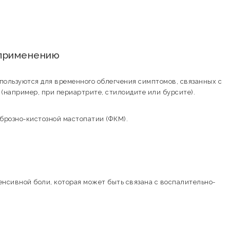
к применению
ользуются для временного облегчения симптомов, связанных с
 (например, при периартрите, стилоидите или бурсите).
иброзно-кистозной мастопатии (ФКМ).
енсивной боли, которая может быть связана с воспалительно-