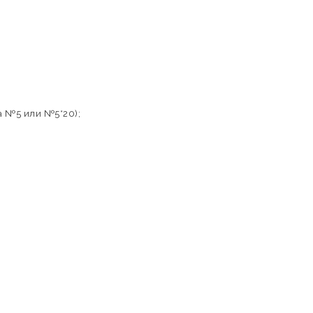
а №5 или №5*20);