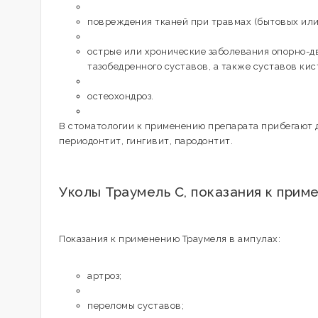
повреждения тканей при травмах (бытовых или
острые или хронические заболевания опорно-д
тазобедренного суставов, а также суставов кист
остеохондроз.
В стоматологии к применению препарата прибегают д
периодонтит, гингивит, пародонтит.
Уколы Траумель С, показания к прим
Показания к применению Траумеля в ампулах:
артроз;
переломы суставов;