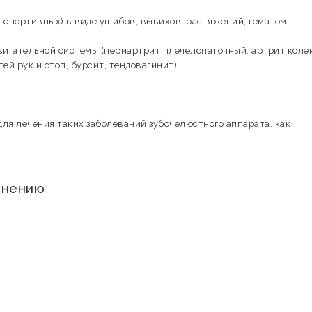
 спортивных) в виде ушибов, вывихов, растяжений, гематом;
вигательной системы (периартрит плечелопаточный, артрит коле
ей рук и стоп, бурсит, тендовагинит);
ля лечения таких заболеваний зубочелюстного аппарата, как
енению