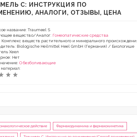
УМЕЛЬ С: ИНСТРУКЦИЯ ПО
МЕНЕНИЮ, АНАЛОГИ, ОТЗЫВЫ, ЦЕНА
ое название: Traumeel S
ующее вещество/Аналог:
Гомеопатические средства
: Комплекс веществ растительного и минерального происхождени
дитель: Biologische Heilmittel Heel GmbH (Германия) / Биологише
тель Хеел
рное: Нет
значение:
Обезболивающие
 материал:
рмакологическое действие
Фармакодинамика и фармакокинетика
оказания
Траумель С, Инструкция по применению (Способ применения)