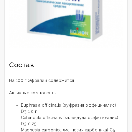
Состав
На 100 г Эфралии содержится
Активные компоненты
Euphrasia officinalis (эуфразия оффициналис)
D3 1,0 г
Calendula officinalis (календула оффициналис)
D3 0,25 г
Magnesia carbonica (магнезия карбоника) C5