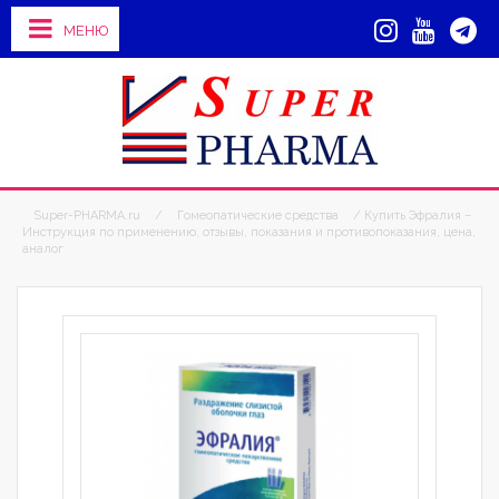
МЕНЮ
Super-PHARMA.ru
/
Гомеопатические средства
/ Купить Эфралия –
Инструкция по применению, отзывы, показания и противопоказания, цена,
аналог