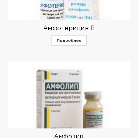
Амфотерицин B
Подробнее
Амфолип