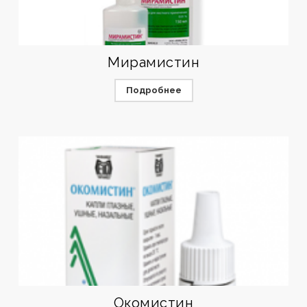
Мирамистин
Подробнее
Окомистин