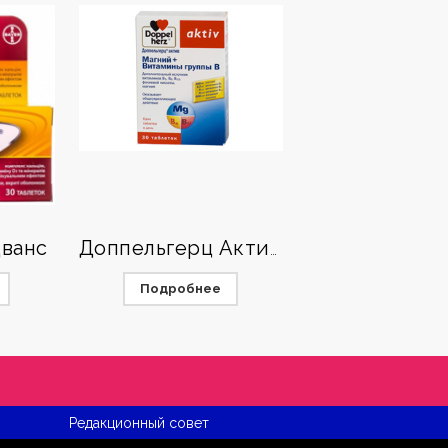
ванс
Доппельгерц Актив Магний
Подробнее
Редакционный совет