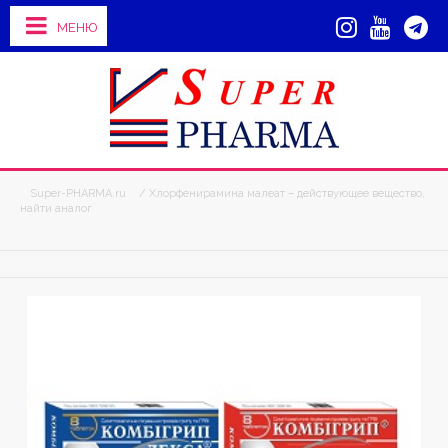
МЕНЮ
Super-PHARMA.ru
/ Хлорфенирамина малеат – действующее вещество,
найти аналог