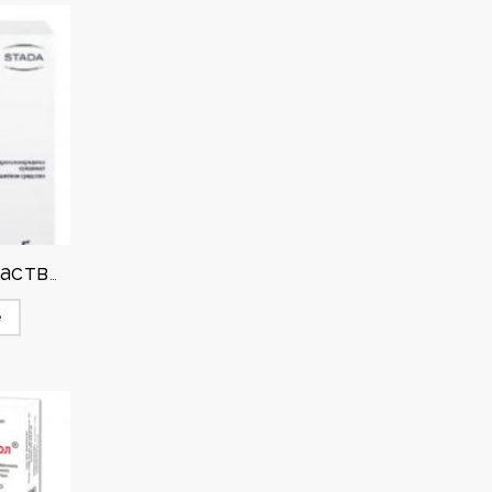
Мексиприм раствор
е