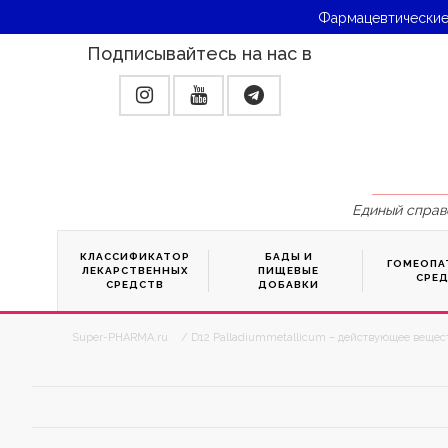
Фармацевтические
Подписывайтесь на нас в
Единый справ
КЛАССИФИКАТОР
БАДЫ И
ГОМЕОПА
ЛЕКАРСТВЕННЫХ
ПИЩЕВЫЕ
СРЕ
СРЕДСТВ
ДОБАВКИ
Super-PHARMA.ru
/ D12 Palladiummetallicum – действующее вещест