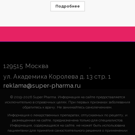
Подробнее
129515
Москва
,
ул. Академика Королева д. 13 стр. 1
reklama@super-pharma.ru
© 2019-2026 Super Pharma. Информация на сайте предоставляется
исключительно в справочных целях. При первых признаках заболевания
обратитесь к врачу. Не занимайтесь самолечением.
Информация о лекарственных препаратах, отпускаемых по рецепту, и
размещенная на сайте, предназначена только для специалистов.
Информация, содержащаяся на сайте, не может быть использована
пациентами для принятия самостоятельного решения о применении